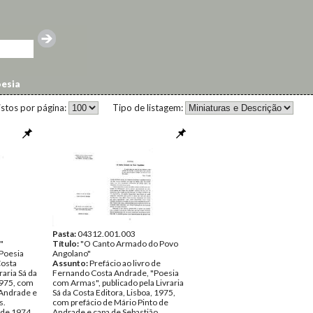
esia
istos por página:
Tipo de listagem:
Pasta:
04312.001.003
"
Título:
"O Canto Armado do Povo
 Poesia
Angolano"
osta
Assunto:
Prefácio ao livro de
raria Sá da
Fernando Costa Andrade, "Poesia
1975, com
com Armas", publicado pela Livraria
 Andrade e
Sá da Costa Editora, Lisboa, 1975,
s.
com prefácio de Mário Pinto de
 de 1974
Andrade e capa de Sebastião