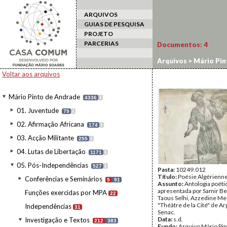
ARQUIVOS
GUIAS DE PESQUISA
PROJETO
PARCERIAS
Documentos:
4
Arquivos
>
Mário Pin
Voltar aos arquivos
Mário Pinto de Andrade
4336
I
01. Juventude
79
I
02. Afirmação Africana
174
I
03. Acção Militante
255
I
04. Lutas de Libertação
1171
I
05. Pós-Independências
527
I
Pasta:
10249.012
Título:
Poésie Algérienn
Conferências e Seminários
5
91
Assunto:
Antologia poéti
apresentada por Samir Be
Funções exercidas por MPA
22
Taous Selhi, Azzedine Me
"Théâtre de la Cité" de Ar
Independências
31
Senac.
Data:
s.d.
Investigação e Textos
212
383
Fundo:
Arquivo Mário Pin