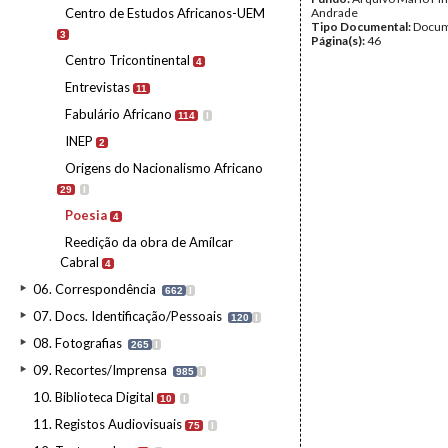
Centro de Estudos Africanos-UEM
Andrade
Tipo Documental:
Docum
3
Página(s):
46
Centro Tricontinental
4
Entrevistas
11
Fabulário Africano
114
I
INEP
2
Origens do Nacionalismo Africano
29
I
Poesia
4
Reedição da obra de Amílcar
Cabral
4
06. Correspondência
662
I
07. Docs. Identificação/Pessoais
120
I
08. Fotografias
265
I
09. Recortes/Imprensa
985
I
10. Biblioteca Digital
10
I
11. Registos Audiovisuais
75
I