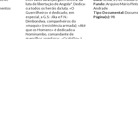
luta de libertação de Angola". Dedica-
Fundo:
Arquivo Mário Pint
entos
o a todos os heróis da luta. «O
Andrade
Guerrilheiro» é dedicado, em
Tipo Documental:
Docume
especial, a G.S.- Jika e F.N.-
Página(s):
98
Dimbondwa, companheiros do
«maquis» (resistência armada); «Até
que os Homens» é dedicado a
Nominambo, comandante de
guerrilhas angolanas, «Gratidão» á
memória de Augusto Ngangula,
pioneiro angolano das escolas do
MPLA, morto aos 12 anos. à mulher,
Charo, dedica «O Amor Distante». Na
última página, um Glossário (com
explicação de termos angolanos e
referência aos compositores Luigi
Nonno e Schonberg.
Data:
Maio de 1969
Fundo:
Arquivo Mário Pinto de
Andrade
Tipo Documental:
Documentos
Página(s):
44