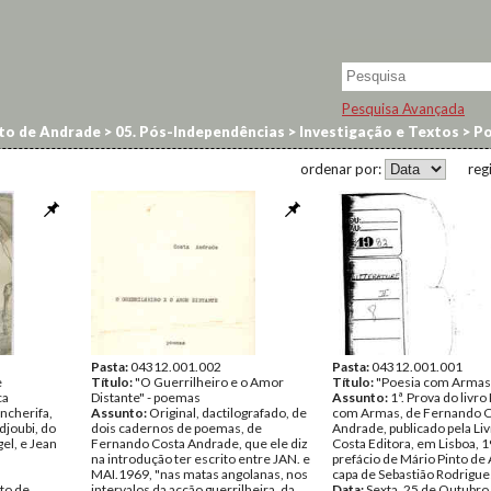
Pesquisa Avançada
to de Andrade
>
05. Pós-Independências
>
Investigação e Textos
>
Po
ordenar por:
reg
Pasta:
04312.001.002
Pasta:
04312.001.001
e
Título:
"O Guerrilheiro e o Amor
Título:
"Poesia com Armas
ca
Distante" - poemas
Assunto:
1ª. Prova do livro
ncherifa,
Assunto:
Original, dactilografado, de
com Armas, de Fernando C
djoubi, do
dois cadernos de poemas, de
Andrade, publicado pela Liv
gel, e Jean
Fernando Costa Andrade, que ele diz
Costa Editora, em Lisboa, 
na introdução ter escrito entre JAN. e
prefácio de Mário Pinto de
MAI.1969, "nas matas angolanas, nos
capa de Sebastião Rodrigue
to de
intervalos da acção guerrilheira, da
Data:
Sexta, 25 de Outubro