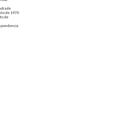
ndrade
sto de 1970
to de
spondencia