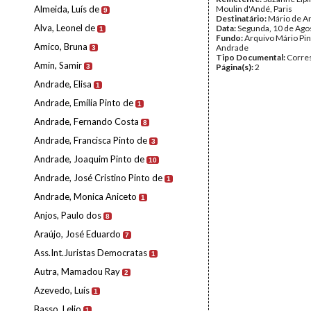
Almeida, Luís de
Moulin d'Andé, Paris
9
Destinatário:
Mário de A
Alva, Leonel de
Data:
Segunda, 10 de Ago
1
Fundo:
Arquivo Mário Pin
Amico, Bruna
Andrade
3
Tipo Documental:
Corre
Amin, Samir
Página(s):
2
3
Andrade, Elisa
1
Andrade, Emília Pinto de
1
Andrade, Fernando Costa
8
Andrade, Francisca Pinto de
3
Andrade, Joaquim Pinto de
10
Andrade, José Cristino Pinto de
1
Andrade, Monica Aniceto
1
Anjos, Paulo dos
8
Araújo, José Eduardo
7
Ass.Int.Juristas Democratas
1
Autra, Mamadou Ray
2
Azevedo, Luís
1
Basso, Lelio
1