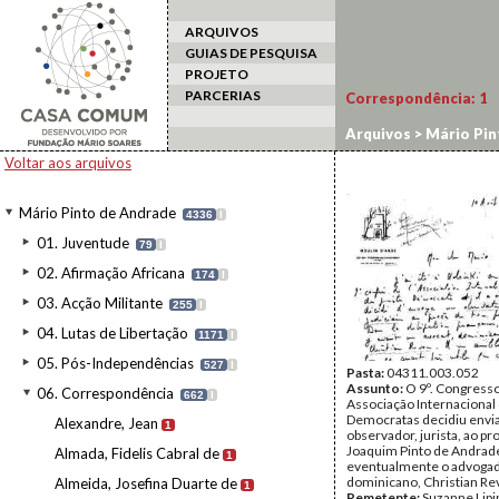
ARQUIVOS
GUIAS DE PESQUISA
PROJETO
PARCERIAS
Correspondência:
1
Arquivos
>
Mário Pin
Voltar aos arquivos
Mário Pinto de Andrade
4336
I
01. Juventude
79
I
02. Afirmação Africana
174
I
03. Acção Militante
255
I
04. Lutas de Libertação
1171
I
05. Pós-Independências
527
I
Pasta:
04311.003.052
Assunto:
O 9º. Congress
06. Correspondência
662
I
Associação Internacional 
Democratas decidiu envi
Alexandre, Jean
1
observador, jurista, ao p
Joaquim Pinto de Andrad
Almada, Fidelis Cabral de
1
eventualmente o advoga
dominicano, Christian Re
Almeida, Josefina Duarte de
1
Remetente:
Suzanne Lipi