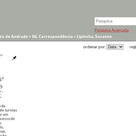
Pesquisa Avançada
to de Andrade
>
06. Correspondência
>
Lipinska, Suzanne
ordenar por:
reg
o da
de Juristas
ar um
rocesso de
e,
do,
von.
nska,