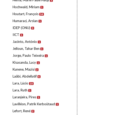
Hema, Marie Paule Hadji
3
Hochwald, Miriam
1
Houtart, François
34
Humaraci, Arslan
1
IDEP (ONU)
3
IICT
1
Jacinto, António
1
Jelloun, Tahar Ben
1
Jorge, Paulo Teixeira
1
Kisasanda, Lucy
1
Kunene, Mazisi
2
Laâbi, Abdellatif
6
Lara, Lúcio
10
Lara, Ruth
1
Laranjeira, Pires
1
Lavilléon, Patrik Kerboûtaud
1
Lefort, René
2