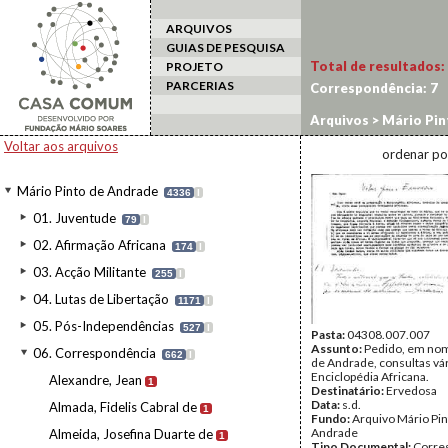
ARQUIVOS
GUIAS DE PESQUISA
Total de resultados:
PROJETO
PARCERIAS
Correspondência:
7
Arquivos
>
Mário Pin
Voltar aos arquivos
ordenar po
Mário Pinto de Andrade
4336
I
01. Juventude
79
I
02. Afirmação Africana
174
I
03. Acção Militante
255
I
04. Lutas de Libertação
1171
I
05. Pós-Independências
527
I
Pasta:
04308.007.007
Assunto:
Pedido, em no
06. Correspondência
662
I
de Andrade, consultas vár
Enciclopédia Africana.
Alexandre, Jean
1
Destinatário:
Ervedosa
Data:
s.d.
Almada, Fidelis Cabral de
1
Fundo:
Arquivo Mário Pin
Andrade
Almeida, Josefina Duarte de
1
Tipo Documental:
Corre