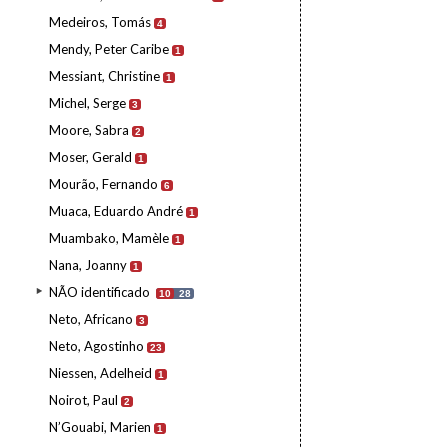
Medeiros, Tomás
4
Mendy, Peter Caribe
1
Messiant, Christine
1
Michel, Serge
3
Moore, Sabra
2
Moser, Gerald
1
Mourão, Fernando
6
Muaca, Eduardo André
1
Muambako, Mamèle
1
Nana, Joanny
1
NÃO identificado
10
28
Neto, Africano
3
Neto, Agostinho
23
Niessen, Adelheid
1
Noirot, Paul
2
N’Gouabi, Marien
1