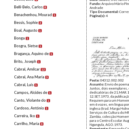
Fundo:
Arquivo Mário Pin
Belli-Belo, Carlos
Andrade
8
Tipo Documental:
Corre
Benachenhou, Mourad
1
Página(s):
4
Bessis, Sophie
2
Boal, Augusto
1
Bonga
1
Bosgra, Sietse
1
Bragança, Aquino de
1
Brito, Joseph
1
Cabral, Amílcar
12
Cabral, Ana Maria
3
Pasta:
04312.002.002
Assunto:
Envio de poemas
Cabral, Luís
1
Juntos, dois exemplares,
Campos, Alcides de
dedicatórias de 21.MAR.
1
12.SET.1973, da publicaçã
Canto, Violante do
Requiem para um Homem
1
em 6 vozes, em língua po
Cardoso, António
inglesa (trad. Marga Holn
1
Serviços de Cultura do M
Carreira, Iko
Zambia, colecção Homem 
1
para o Centro Escolar Au
Carrilho, Maria
3
Ngangula, AGO.1973.
Remetente:
Fernando Co