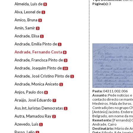
Almeida, Luís de
Página(s):
3
9
Alva, Leonel de
1
Amico, Bruna
3
Amin, Samir
3
Andrade, Elisa
1
Andrade, Emília Pinto de
1
Andrade, Fernando Costa
8
Andrade, Francisca Pinto de
3
Andrade, Joaquim Pinto de
10
Andrade, José Cristino Pinto de
1
Andrade, Monica Aniceto
1
Pasta:
04311.002.006
Anjos, Paulo dos
8
Assunto:
Pede notícias e
contacto directo se mant
Araújo, José Eduardo
7
Medeiros. Mala de livros.
Contradições no grupo C
Ass.Int.Juristas Democratas
1
[António] Jacinto. Ender
Autra, Mamadou Ray
Belgrado, em nome da mu
2
Remetente:
[Fernando] 
Azevedo, Luís
Andrade, Cairo
1
Destinatário:
Mário de A
Basso, Lelio
Data:
Sábado, 8 de Janeir
1