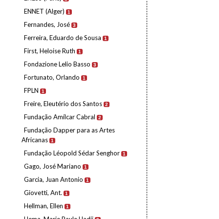
ENNET (Alger)
1
Fernandes, José
3
Ferreira, Eduardo de Sousa
1
First, Heloise Ruth
1
Fondazione Lelio Basso
3
Fortunato, Orlando
1
FPLN
1
Freire, Eleutério dos Santos
2
Fundação Amílcar Cabral
2
Fundação Dapper para as Artes
Africanas
1
Fundação Léopold Sédar Senghor
1
Gago, José Mariano
1
Garcia, Juan Antonio
1
Giovetti, Ant.
1
Hellman, Ellen
1