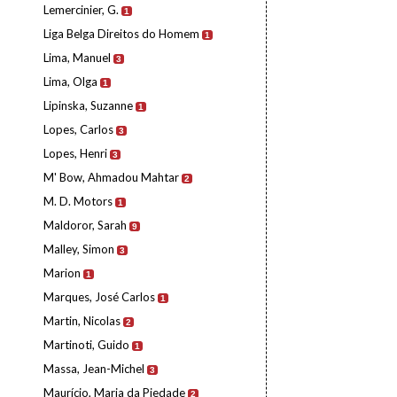
Lemercinier, G.
1
Liga Belga Direitos do Homem
1
Lima, Manuel
3
Lima, Olga
1
Lipinska, Suzanne
1
Lopes, Carlos
3
Lopes, Henri
3
M' Bow, Ahmadou Mahtar
2
M. D. Motors
1
Maldoror, Sarah
9
Malley, Simon
3
Marion
1
Marques, José Carlos
1
Martin, Nicolas
2
Martinoti, Guido
1
Massa, Jean-Michel
3
Maurício, Maria da Piedade
2