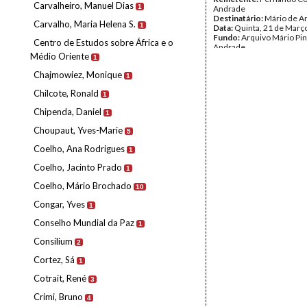
Carvalheiro, Manuel Dias
1
Andrade
Destinatário:
Mário de A
Carvalho, Maria Helena S.
1
Data:
Quinta, 21 de Març
Fundo:
Arquivo Mário Pin
Centro de Estudos sobre África e o
Andrade
Médio Oriente
Tipo Documental:
Corre
1
Página(s):
31
Chajmowiez, Monique
1
Chilcote, Ronald
1
Chipenda, Daniel
1
Choupaut, Yves-Marie
5
Coelho, Ana Rodrigues
1
Coelho, Jacinto Prado
1
Coelho, Mário Brochado
10
Congar, Yves
1
Conselho Mundial da Paz
1
Consilium
2
Cortez, Sá
1
Cotrait, René
3
Crimi, Bruno
4