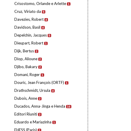
Crisostomo, Orlande e Arlette
1
Cruz, Viriato da
5
Davezies, Robert
4
Davidson, Basil
4
Depelchin, Jacques
5
Dieupart, Robert
1
Dijk, Bertus
2
Diop, Alioune
2
Djibo, Bakary
2
Domani, Roger
1
Douric, Jean François (ORTF)
1
Drathschmidt, Ursula
4
Dubois, Anne
2
Ducados, Anna-Jinga e Henda
16
Editori Riuniti
2
Eduardo e Mariazinha
1
EHESS (Paris)
2