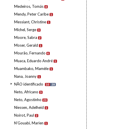
Medeiros, Tomás
4
Mendy, Peter Caribe
1
Messiant, Christine
1
Michel, Serge
3
Moore, Sabra
2
Moser, Gerald
1
Mourão, Fernando
6
Muaca, Eduardo André
1
Muambako, Mamèle
1
Nana, Joanny
1
NÃO identificado
10
28
Neto, Africano
3
Neto, Agostinho
23
Niessen, Adelheid
1
Noirot, Paul
2
N’Gouabi, Marien
1