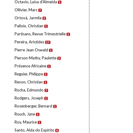
Octavio, Luísa d'Almeida
1
Ollivier, Marc
7
Ortová, Jarmila
2
Palloix, Christian
1
Partisans, Revue Trimestrielle
1
Pereira, Aristides
17
Pierre Jean Oswald
1
Pierson-Mathy, Paulette
2
Présence Africaine
1
Reguier, Philippe
1
Revon, Christian
1
Rocha, Edmundo
7
Rodgers, Joseph
1
Rosenberger, Bernard
1
Rouch, Jane
1
Roy, Maurice
1
Santo, Alda do Espírito
4