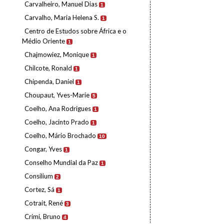
Carvalheiro, Manuel Dias
1
Carvalho, Maria Helena S.
1
Centro de Estudos sobre África e o
Médio Oriente
1
Chajmowiez, Monique
1
Chilcote, Ronald
1
Chipenda, Daniel
1
Choupaut, Yves-Marie
5
Coelho, Ana Rodrigues
1
Coelho, Jacinto Prado
1
Coelho, Mário Brochado
10
Congar, Yves
1
Conselho Mundial da Paz
1
Consilium
2
Cortez, Sá
1
Cotrait, René
3
Crimi, Bruno
4