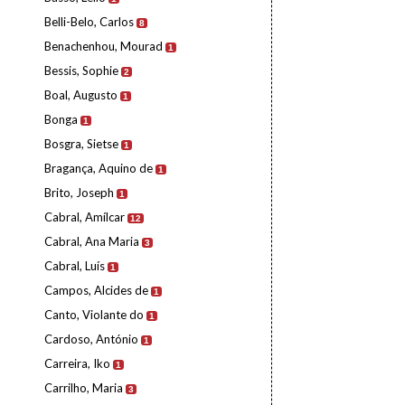
Belli-Belo, Carlos
8
Benachenhou, Mourad
1
Bessis, Sophie
2
Boal, Augusto
1
Bonga
1
Bosgra, Sietse
1
Bragança, Aquino de
1
Brito, Joseph
1
Cabral, Amílcar
12
Cabral, Ana Maria
3
Cabral, Luís
1
Campos, Alcides de
1
Canto, Violante do
1
Cardoso, António
1
Carreira, Iko
1
Carrilho, Maria
3