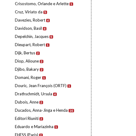
Crisostomo, Orlande e Arlette
1
Cruz, Viriato da
5
Davezies, Robert
4
Davidson, Basil
4
Depelchin, Jacques
5
Dieupart, Robert
1
Dijk, Bertus
2
Diop, Alioune
2
Djibo, Bakary
2
Domani, Roger
1
Douric, Jean François (ORTF)
1
Drathschmidt, Ursula
4
Dubois, Anne
2
Ducados, Anna-Jinga e Henda
16
Editori Riuniti
2
Eduardo e Mariazinha
1
EHESS (Paris)
2