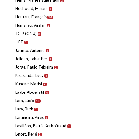
Hema, Marie Paule Hadji
3
Hochwald, Miriam
1
Houtart, François
34
Humaraci, Arslan
1
IDEP (ONU)
3
IICT
1
Jacinto, António
1
Jelloun, Tahar Ben
1
Jorge, Paulo Teixeira
1
Kisasanda, Lucy
1
Kunene, Mazisi
2
Laâbi, Abdellatif
6
Lara, Lúcio
10
Lara, Ruth
1
Laranjeira, Pires
1
Lavilléon, Patrik Kerboûtaud
1
Lefort, René
2