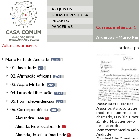
ARQUIVOS
GUIAS DE PESQUISA
PROJETO
PARCERIAS
Correspondência:
1
Arquivos
>
Mário Pin
Voltar aos arquivos
ordenar po
Mário Pinto de Andrade
4336
I
01. Juventude
79
I
02. Afirmação Africana
174
I
03. Acção Militante
255
I
04. Lutas de Libertação
1171
I
05. Pós-Independências
527
I
Pasta:
04311.007.035
Assunto:
Aviso para que 
06. Correspondência
662
I
modo nenhum, mesmo q
chamado, a Dolisie, Brazza
Alexandre, Jean
1
Zambia. Não quer vê-lo
desaparecido.
Almada, Fidelis Cabral de
1
Remetente:
Monica Anic
Andrade
Almeida, Josefina Duarte de
1
Destinatário:
Grande net