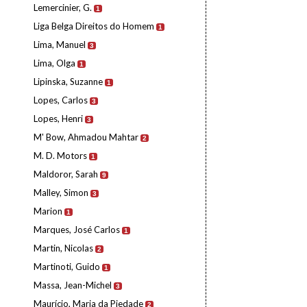
Lemercinier, G.
1
Liga Belga Direitos do Homem
1
Lima, Manuel
3
Lima, Olga
1
Lipinska, Suzanne
1
Lopes, Carlos
3
Lopes, Henri
3
M' Bow, Ahmadou Mahtar
2
M. D. Motors
1
Maldoror, Sarah
9
Malley, Simon
3
Marion
1
Marques, José Carlos
1
Martin, Nicolas
2
Martinoti, Guido
1
Massa, Jean-Michel
3
Maurício, Maria da Piedade
2