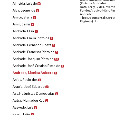
Almeida, Luís de
(Pinto de Andrade)
9
Data:
Terça, 7 de Novemb
Alva, Leonel de
Fundo:
Arquivo Mário Pin
1
Andrade
Amico, Bruna
Tipo Documental:
Corre
3
Página(s):
1
Amin, Samir
3
Andrade, Elisa
1
Andrade, Emília Pinto de
1
Andrade, Fernando Costa
8
Andrade, Francisca Pinto de
3
Andrade, Joaquim Pinto de
10
Andrade, José Cristino Pinto de
1
Andrade, Monica Aniceto
1
Anjos, Paulo dos
8
Araújo, José Eduardo
7
Ass.Int.Juristas Democratas
1
Autra, Mamadou Ray
2
Azevedo, Luís
1
Basso, Lelio
1