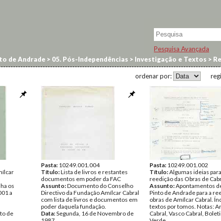
Pesquisa Avançada
to de Andrade
>
05. Pós-Independências
>
Investigação e Textos
>
Re
ordenar por:
reg
Pasta:
10249.001.004
Pasta:
10249.001.002
ílcar
Título:
Lista de livros e restantes
Título:
Algumas ideias para
documentos em poder da FAC
reedição das Obras de Cabr
nha os
Assunto:
Documento do Conselho
Assunto:
Apontamentos d
001 a
Directivo da Fundação Amílcar Cabral
Pinto de Andrade para a re
com lista de livros e documentos em
obras de Amílcar Cabral. Ín
poder daquela fundação.
textos por tomos. Notas: A
to de
Data:
Segunda, 16 de Novembro de
Cabral, Vasco Cabral, Bole
1987
Verde.