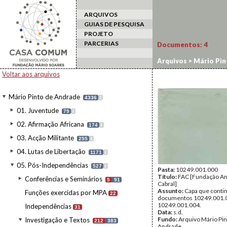
ARQUIVOS
GUIAS DE PESQUISA
PROJETO
PARCERIAS
Documentos:
4
Arquivos
>
Mário Pin
Voltar aos arquivos
Mário Pinto de Andrade
4336
I
01. Juventude
79
I
02. Afirmação Africana
174
I
03. Acção Militante
255
I
04. Lutas de Libertação
1171
I
05. Pós-Independências
527
I
Pasta:
10249.001.000
Título:
FAC [Fundação Am
Conferências e Seminários
5
91
Cabral]
Assunto:
Capa que conti
Funções exercidas por MPA
22
documentos 10249.001.
10249.001.004.
Independências
31
Data:
s.d.
Fundo:
Arquivo Mário Pin
Investigação e Textos
212
383
Andrade