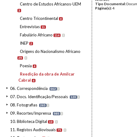
Centro de Estudos Africanos-UEM
Tipo Documental:
Docum
Página(s):
4
3
Centro Tricontinental
4
Entrevistas
11
Fabulário Africano
114
I
INEP
2
Origens do Nacionalismo Africano
29
I
Poesia
4
Reedição da obra de Amílcar
Cabral
4
06. Correspondência
662
I
07. Docs. Identificação/Pessoais
120
I
08. Fotografias
265
I
09. Recortes/Imprensa
985
I
10. Biblioteca Digital
10
I
11. Registos Audiovisuais
75
I