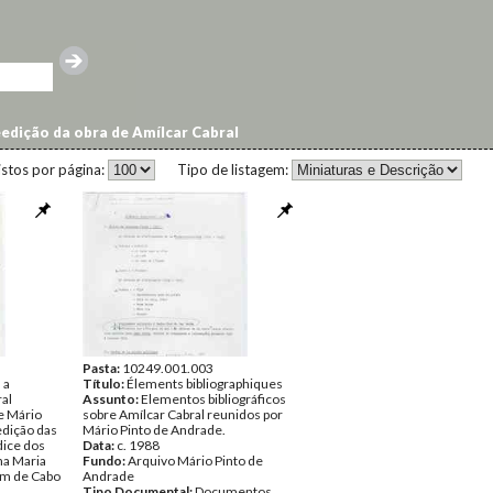
edição da obra de Amílcar Cabral
istos por página:
Tipo de listagem:
Pasta:
10249.001.003
 a
Título:
Élements bibliographiques
al
Assunto:
Elementos bibliográficos
e Mário
sobre Amílcar Cabral reunidos por
edição das
Mário Pinto de Andrade.
dice dos
Data:
c. 1988
na Maria
Fundo:
Arquivo Mário Pinto de
tim de Cabo
Andrade
Tipo Documental:
Documentos