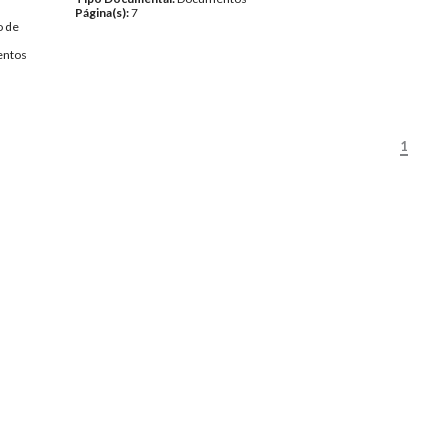
Página(s):
7
o de
ntos
1