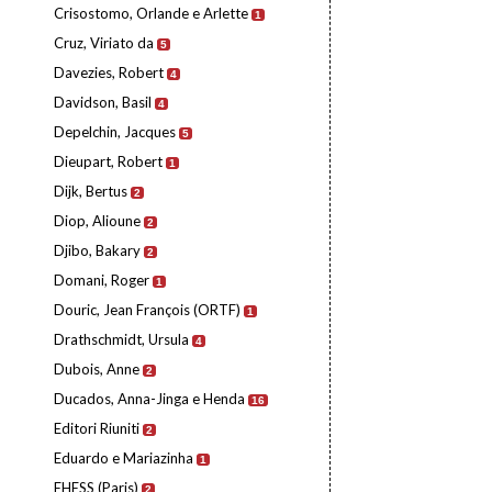
Crisostomo, Orlande e Arlette
1
Cruz, Viriato da
5
Davezies, Robert
4
Davidson, Basil
4
Depelchin, Jacques
5
Dieupart, Robert
1
Dijk, Bertus
2
Diop, Alioune
2
Djibo, Bakary
2
Domani, Roger
1
Douric, Jean François (ORTF)
1
Drathschmidt, Ursula
4
Dubois, Anne
2
Ducados, Anna-Jinga e Henda
16
Editori Riuniti
2
Eduardo e Mariazinha
1
EHESS (Paris)
2