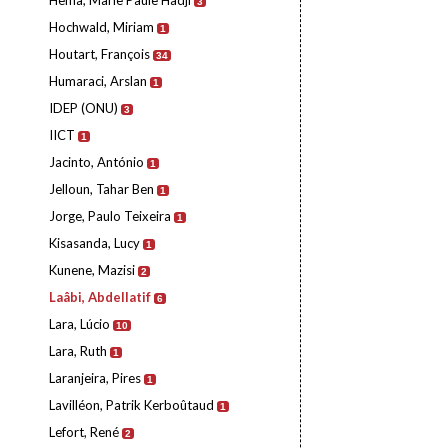
Hema, Marie Paule Hadji
3
Hochwald, Miriam
1
Houtart, François
34
Humaraci, Arslan
1
IDEP (ONU)
3
IICT
1
Jacinto, António
1
Jelloun, Tahar Ben
1
Jorge, Paulo Teixeira
1
Kisasanda, Lucy
1
Kunene, Mazisi
2
Laâbi, Abdellatif
6
Lara, Lúcio
10
Lara, Ruth
1
Laranjeira, Pires
1
Lavilléon, Patrik Kerboûtaud
1
Lefort, René
2