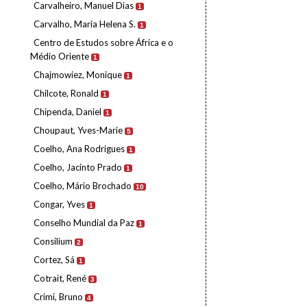
Carvalheiro, Manuel Dias
1
Carvalho, Maria Helena S.
1
Centro de Estudos sobre África e o
Médio Oriente
1
Chajmowiez, Monique
1
Chilcote, Ronald
1
Chipenda, Daniel
1
Choupaut, Yves-Marie
5
Coelho, Ana Rodrigues
1
Coelho, Jacinto Prado
1
Coelho, Mário Brochado
10
Congar, Yves
1
Conselho Mundial da Paz
1
Consilium
2
Cortez, Sá
1
Cotrait, René
3
Crimi, Bruno
4