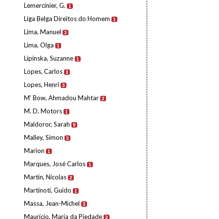
Lemercinier, G.
1
Liga Belga Direitos do Homem
1
Lima, Manuel
3
Lima, Olga
1
Lipinska, Suzanne
1
Lopes, Carlos
3
Lopes, Henri
3
M' Bow, Ahmadou Mahtar
2
M. D. Motors
1
Maldoror, Sarah
9
Malley, Simon
3
Marion
1
Marques, José Carlos
1
Martin, Nicolas
2
Martinoti, Guido
1
Massa, Jean-Michel
3
Maurício, Maria da Piedade
2