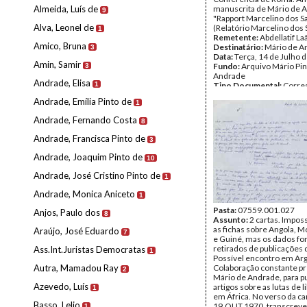
Almeida, Luís de
manuscrita de Mário de 
9
"Rapport Marcelino dos S
Alva, Leonel de
(Relatório Marcelino dos 
1
Remetente:
Abdellatif La
Amico, Bruna
Destinatário:
Mário de A
3
Data:
Terça, 14 de Julho 
Amin, Samir
Fundo:
Arquivo Mário Pin
3
Andrade
Andrade, Elisa
1
Tipo Documental:
Corre
Página(s):
1
Andrade, Emília Pinto de
1
Andrade, Fernando Costa
8
Andrade, Francisca Pinto de
3
Andrade, Joaquim Pinto de
10
Andrade, José Cristino Pinto de
1
Andrade, Monica Aniceto
1
Pasta:
07559.001.027
Anjos, Paulo dos
8
Assunto:
2 cartas. Imposs
as fichas sobre Angola, 
Araújo, José Eduardo
7
e Guiné, mas os dados fo
retirados de publicações
Ass.Int.Juristas Democratas
1
Possível encontro em Arg
Autra, Mamadou Ray
Colaboração constante pr
2
Mário de Andrade, para p
Azevedo, Luís
artigos sobre as lutas de 
1
em África. No verso da ca
Basso, Lelio
19.OUT.1970, transcreve 
1