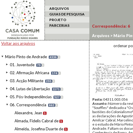
ARQUIVOS
GUIAS DE PESQUISA
PROJETO
PARCERIAS
Correspondência:
6
Arquivos
>
Mário Pin
Voltar aos arquivos
ordenar po
Mário Pinto de Andrade
4336
I
01. Juventude
79
I
02. Afirmação Africana
174
I
03. Acção Militante
255
I
04. Lutas de Libertação
1171
I
05. Pós-Independências
527
I
Pasta:
04311.003.056
Assunto:
Número da revi
06. Correspondência
662
I
"Souffles" dedicado a "Os
bastiões do Colonialismo"
Alexandre, Jean
1
as declarações de Agosti
Amílcar Cabral, Marcelin
Almada, Fidelis Cabral de
1
e o estudo de Mário Pinto
Andrade. Faltam os docu
Almeida, Josefina Duarte de
1
Conferência de Roma. An