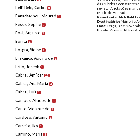
das rubricas constantes do
Belli-Belo, Carlos
revista. Anotações manus
8
Mário de Andrade.
Benachenhou, Mourad
1
Remetente:
Abdellatif La
Destinatário:
Mário de A
Bessis, Sophie
2
Data:
Terça, 3 de Novemb
Fundo:
Arquivo Mário Pin
Boal, Augusto
1
Andrade
Tipo Documental:
Corre
Bonga
1
Página(s):
3
Bosgra, Sietse
1
Bragança, Aquino de
1
Brito, Joseph
1
Cabral, Amílcar
12
Cabral, Ana Maria
3
Cabral, Luís
1
Campos, Alcides de
1
Canto, Violante do
1
Cardoso, António
1
Carreira, Iko
1
Carrilho, Maria
3