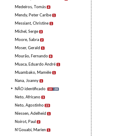
Medeiros, Tomás
4
Mendy, Peter Caribe
1
Messiant, Christine
1
Michel, Serge
3
Moore, Sabra
2
Moser, Gerald
1
Mourão, Fernando
6
Muaca, Eduardo André
1
Muambako, Mamèle
1
Nana, Joanny
1
NÃO identificado
10
28
Neto, Africano
3
Neto, Agostinho
23
Niessen, Adelheid
1
Noirot, Paul
2
N’Gouabi, Marien
1