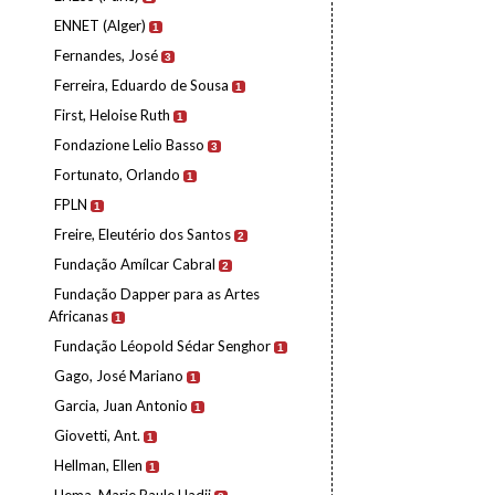
ENNET (Alger)
1
Fernandes, José
3
Ferreira, Eduardo de Sousa
1
First, Heloise Ruth
1
Fondazione Lelio Basso
3
Fortunato, Orlando
1
FPLN
1
Freire, Eleutério dos Santos
2
Fundação Amílcar Cabral
2
Fundação Dapper para as Artes
Africanas
1
Fundação Léopold Sédar Senghor
1
Gago, José Mariano
1
Garcia, Juan Antonio
1
Giovetti, Ant.
1
Hellman, Ellen
1