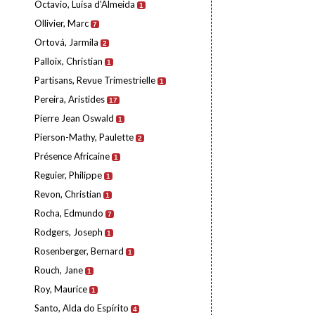
Octavio, Luísa d'Almeida
1
Ollivier, Marc
7
Ortová, Jarmila
2
Palloix, Christian
1
Partisans, Revue Trimestrielle
1
Pereira, Aristides
17
Pierre Jean Oswald
1
Pierson-Mathy, Paulette
2
Présence Africaine
1
Reguier, Philippe
1
Revon, Christian
1
Rocha, Edmundo
7
Rodgers, Joseph
1
Rosenberger, Bernard
1
Rouch, Jane
1
Roy, Maurice
1
Santo, Alda do Espírito
4