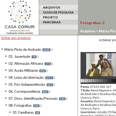
ARQUIVOS
GUIAS DE PESQUISA
PROJETO
PARCERIAS
Fotografias:
2
Arquivos
>
Mário Pin
Voltar aos arquivos
ordenar po
Mário Pinto de Andrade
4336
I
01. Juventude
79
I
02. Afirmação Africana
174
I
03. Acção Militante
255
I
04. Lutas de Libertação
1171
I
05. Pós-Independências
527
I
Pasta:
07223.002.127
Título:
René Depestre, Má
06. Correspondência
662
I
de Andrade e Siradiou Dial
Unesco, Paris
07. Docs. Identificação/Pessoais
120
I
Assunto:
René Depestre,
de Andrade e Siradiou Dial
08. Fotografias
265
I
Unesco, Paris.
Inscrições:
Jirindin (?) D
01. Familiares
48
Depestre, UNESCO, Paris