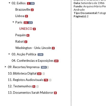
02. Exílios
Data:
Setembro de 1986
1
39
Fundo:
Arquivo Mário Pin
Brazzaville
Andrade
2
Tipo Documental:
Fotogr
Lisboa
Página(s):
2
2
Paris
21
23
UNESCO
2
Pequim
6
Rabat
2
Washington - Univ. Lincoln
3
03. Acção Política
158
04. Conferências e Exposições
20
09. Recortes/Imprensa
985
I
10. Biblioteca Digital
10
I
11. Registos Audiovisuais
75
I
12. Testemunhos
5
I
13. Documentos Sarah Maldoror
8