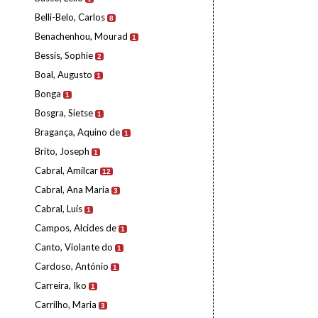
Belli-Belo, Carlos
8
Benachenhou, Mourad
1
Bessis, Sophie
2
Boal, Augusto
1
Bonga
1
Bosgra, Sietse
1
Bragança, Aquino de
1
Brito, Joseph
1
Cabral, Amílcar
12
Cabral, Ana Maria
3
Cabral, Luís
1
Campos, Alcides de
1
Canto, Violante do
1
Cardoso, António
1
Carreira, Iko
1
Carrilho, Maria
3