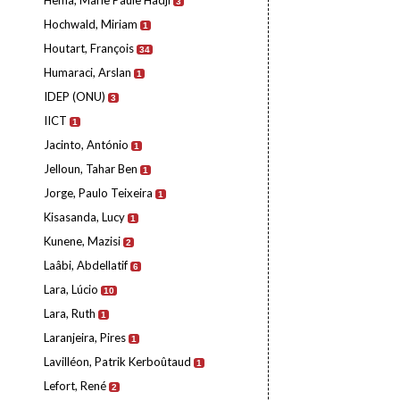
Hema, Marie Paule Hadji
3
Hochwald, Miriam
1
Houtart, François
34
Humaraci, Arslan
1
IDEP (ONU)
3
IICT
1
Jacinto, António
1
Jelloun, Tahar Ben
1
Jorge, Paulo Teixeira
1
Kisasanda, Lucy
1
Kunene, Mazisi
2
Laâbi, Abdellatif
6
Lara, Lúcio
10
Lara, Ruth
1
Laranjeira, Pires
1
Lavilléon, Patrik Kerboûtaud
1
Lefort, René
2