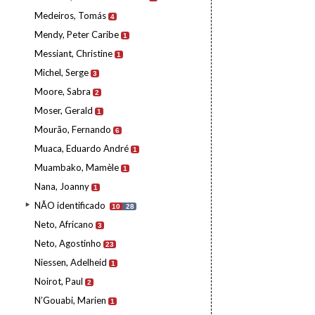
Medeiros, Tomás
4
Mendy, Peter Caribe
1
Messiant, Christine
1
Michel, Serge
3
Moore, Sabra
2
Moser, Gerald
1
Mourão, Fernando
6
Muaca, Eduardo André
1
Muambako, Mamèle
1
Nana, Joanny
1
NÃO identificado
10
28
Neto, Africano
3
Neto, Agostinho
23
Niessen, Adelheid
1
Noirot, Paul
2
N’Gouabi, Marien
1