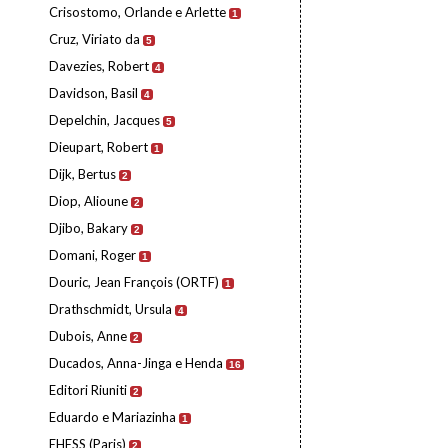
Crisostomo, Orlande e Arlette
1
Cruz, Viriato da
5
Davezies, Robert
4
Davidson, Basil
4
Depelchin, Jacques
5
Dieupart, Robert
1
Dijk, Bertus
2
Diop, Alioune
2
Djibo, Bakary
2
Domani, Roger
1
Douric, Jean François (ORTF)
1
Drathschmidt, Ursula
4
Dubois, Anne
2
Ducados, Anna-Jinga e Henda
16
Editori Riuniti
2
Eduardo e Mariazinha
1
EHESS (Paris)
2