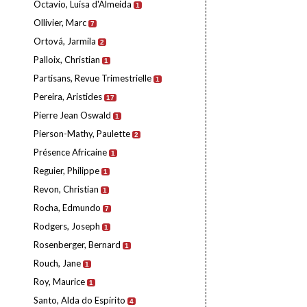
Octavio, Luísa d'Almeida
1
Ollivier, Marc
7
Ortová, Jarmila
2
Palloix, Christian
1
Partisans, Revue Trimestrielle
1
Pereira, Aristides
17
Pierre Jean Oswald
1
Pierson-Mathy, Paulette
2
Présence Africaine
1
Reguier, Philippe
1
Revon, Christian
1
Rocha, Edmundo
7
Rodgers, Joseph
1
Rosenberger, Bernard
1
Rouch, Jane
1
Roy, Maurice
1
Santo, Alda do Espírito
4