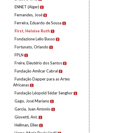
ENNET (Alger)
1
Fernandes, José
3
Ferreira, Eduardo de Sousa
1
First, Heloise Ruth
1
Fondazione Lelio Basso
3
Fortunato, Orlando
1
FPLN
1
Freire, Eleutério dos Santos
2
Fundação Amílcar Cabral
2
Fundação Dapper para as Artes
Africanas
1
Fundação Léopold Sédar Senghor
1
Gago, José Mariano
1
Garcia, Juan Antonio
1
Giovetti, Ant.
1
Hellman, Ellen
1