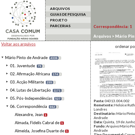
ARQUIVOS
GUIAS DE PESQUISA
PROJETO
PARCERIAS
Correspondência:
1
Arquivos
>
Mário Pin
Voltar aos arquivos
ordenar po
Mário Pinto de Andrade
4336
I
01. Juventude
79
I
02. Afirmação Africana
174
I
03. Acção Militante
255
I
04. Lutas de Libertação
1171
I
05. Pós-Independências
527
I
Pasta:
04313.004.002
Remetente:
Heloise Ruth 
06. Correspondência
662
I
Londres
Destinatário:
Mário Pinto
Alexandre, Jean
1
Andrade
Data:
Quinta, 19 de Junh
Almada, Fidelis Cabral de
1
Fundo:
Arquivo Mário Pin
Andrade
Almeida, Josefina Duarte de
1
Tipo Documental:
Corre