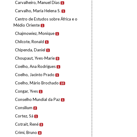
Carvalheiro, Manuel Dias
1
Carvalho, Maria Helena S.
1
Centro de Estudos sobre África e o
Médio Oriente
1
Chajmowiez, Monique
1
Chilcote, Ronald
1
Chipenda, Daniel
1
Choupaut, Yves-Marie
5
Coelho, Ana Rodrigues
1
Coelho, Jacinto Prado
1
Coelho, Mário Brochado
10
Congar, Yves
1
Conselho Mundial da Paz
1
Consilium
2
Cortez, Sá
1
Cotrait, René
3
Crimi, Bruno
4