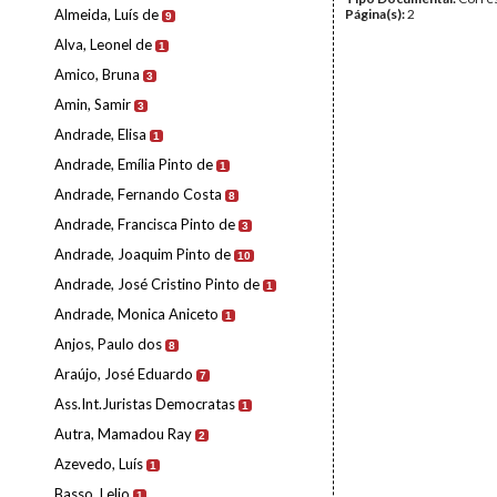
Almeida, Luís de
Página(s):
2
9
Alva, Leonel de
1
Amico, Bruna
3
Amin, Samir
3
Andrade, Elisa
1
Andrade, Emília Pinto de
1
Andrade, Fernando Costa
8
Andrade, Francisca Pinto de
3
Andrade, Joaquim Pinto de
10
Andrade, José Cristino Pinto de
1
Andrade, Monica Aniceto
1
Anjos, Paulo dos
8
Araújo, José Eduardo
7
Ass.Int.Juristas Democratas
1
Autra, Mamadou Ray
2
Azevedo, Luís
1
Basso, Lelio
1