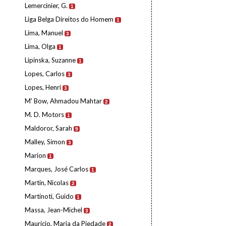
Lemercinier, G.
1
Liga Belga Direitos do Homem
1
Lima, Manuel
3
Lima, Olga
1
Lipinska, Suzanne
1
Lopes, Carlos
3
Lopes, Henri
3
M' Bow, Ahmadou Mahtar
2
M. D. Motors
1
Maldoror, Sarah
9
Malley, Simon
3
Marion
1
Marques, José Carlos
1
Martin, Nicolas
2
Martinoti, Guido
1
Massa, Jean-Michel
3
Maurício, Maria da Piedade
2