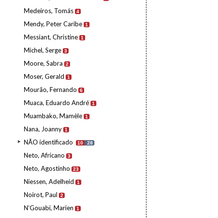
Medeiros, Tomás
4
Mendy, Peter Caribe
1
Messiant, Christine
1
Michel, Serge
3
Moore, Sabra
2
Moser, Gerald
1
Mourão, Fernando
6
Muaca, Eduardo André
1
Muambako, Mamèle
1
Nana, Joanny
1
NÃO identificado
10
28
Neto, Africano
3
Neto, Agostinho
23
Niessen, Adelheid
1
Noirot, Paul
2
N’Gouabi, Marien
1