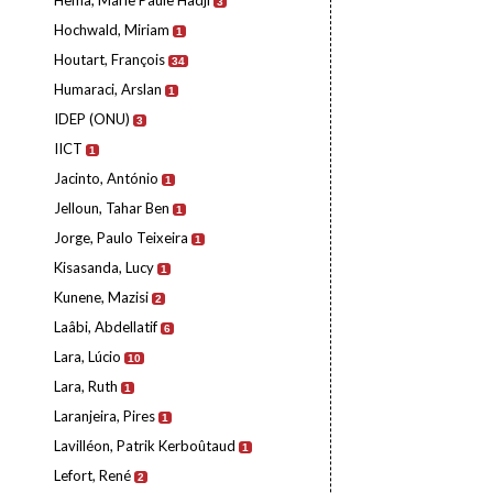
Hema, Marie Paule Hadji
3
Hochwald, Miriam
1
Houtart, François
34
Humaraci, Arslan
1
IDEP (ONU)
3
IICT
1
Jacinto, António
1
Jelloun, Tahar Ben
1
Jorge, Paulo Teixeira
1
Kisasanda, Lucy
1
Kunene, Mazisi
2
Laâbi, Abdellatif
6
Lara, Lúcio
10
Lara, Ruth
1
Laranjeira, Pires
1
Lavilléon, Patrik Kerboûtaud
1
Lefort, René
2