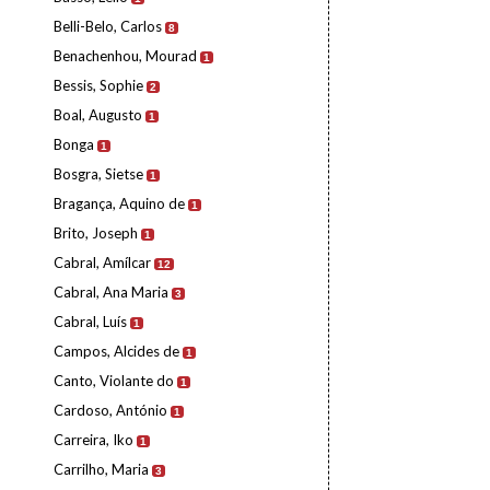
Belli-Belo, Carlos
8
Benachenhou, Mourad
1
Bessis, Sophie
2
Boal, Augusto
1
Bonga
1
Bosgra, Sietse
1
Bragança, Aquino de
1
Brito, Joseph
1
Cabral, Amílcar
12
Cabral, Ana Maria
3
Cabral, Luís
1
Campos, Alcides de
1
Canto, Violante do
1
Cardoso, António
1
Carreira, Iko
1
Carrilho, Maria
3