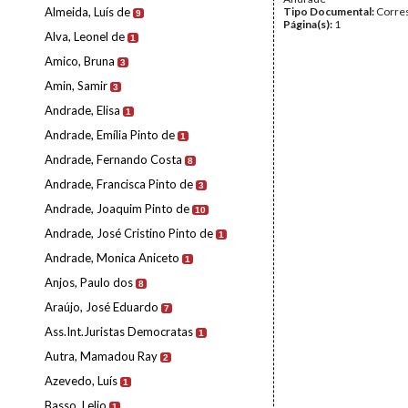
Almeida, Luís de
Tipo Documental:
Corre
9
Página(s):
1
Alva, Leonel de
1
Amico, Bruna
3
Amin, Samir
3
Andrade, Elisa
1
Andrade, Emília Pinto de
1
Andrade, Fernando Costa
8
Andrade, Francisca Pinto de
3
Andrade, Joaquim Pinto de
10
Andrade, José Cristino Pinto de
1
Andrade, Monica Aniceto
1
Anjos, Paulo dos
8
Araújo, José Eduardo
7
Ass.Int.Juristas Democratas
1
Autra, Mamadou Ray
2
Azevedo, Luís
1
Basso, Lelio
1