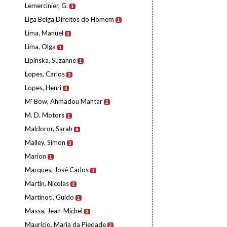
Lemercinier, G.
1
Liga Belga Direitos do Homem
1
Lima, Manuel
3
Lima, Olga
1
Lipinska, Suzanne
1
Lopes, Carlos
3
Lopes, Henri
3
M' Bow, Ahmadou Mahtar
2
M. D. Motors
1
Maldoror, Sarah
9
Malley, Simon
3
Marion
1
Marques, José Carlos
1
Martin, Nicolas
2
Martinoti, Guido
1
Massa, Jean-Michel
3
Maurício, Maria da Piedade
2