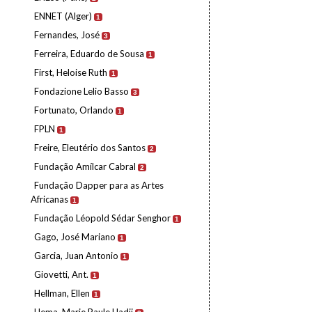
ENNET (Alger)
1
Fernandes, José
3
Ferreira, Eduardo de Sousa
1
First, Heloise Ruth
1
Fondazione Lelio Basso
3
Fortunato, Orlando
1
FPLN
1
Freire, Eleutério dos Santos
2
Fundação Amílcar Cabral
2
Fundação Dapper para as Artes
Africanas
1
Fundação Léopold Sédar Senghor
1
Gago, José Mariano
1
Garcia, Juan Antonio
1
Giovetti, Ant.
1
Hellman, Ellen
1