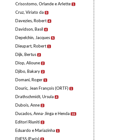
Crisostomo, Orlande e Arlette
1
Cruz, Viriato da
5
Davezies, Robert
4
Davidson, Basil
4
Depelchin, Jacques
5
Dieupart, Robert
1
Dijk, Bertus
2
Diop, Alioune
2
Djibo, Bakary
2
Domani, Roger
1
Douric, Jean François (ORTF)
1
Drathschmidt, Ursula
4
Dubois, Anne
2
Ducados, Anna-Jinga e Henda
16
Editori Riuniti
2
Eduardo e Mariazinha
1
EHESS (Paris)
2