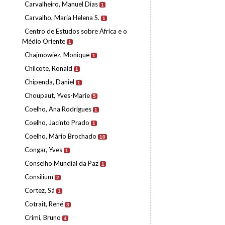
Carvalheiro, Manuel Dias
1
Carvalho, Maria Helena S.
1
Centro de Estudos sobre África e o
Médio Oriente
1
Chajmowiez, Monique
1
Chilcote, Ronald
1
Chipenda, Daniel
1
Choupaut, Yves-Marie
5
Coelho, Ana Rodrigues
1
Coelho, Jacinto Prado
1
Coelho, Mário Brochado
10
Congar, Yves
1
Conselho Mundial da Paz
1
Consilium
2
Cortez, Sá
1
Cotrait, René
3
Crimi, Bruno
4