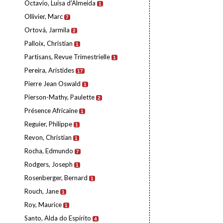
Octavio, Luísa d'Almeida
1
Ollivier, Marc
7
Ortová, Jarmila
2
Palloix, Christian
1
Partisans, Revue Trimestrielle
1
Pereira, Aristides
17
Pierre Jean Oswald
1
Pierson-Mathy, Paulette
2
Présence Africaine
1
Reguier, Philippe
1
Revon, Christian
1
Rocha, Edmundo
7
Rodgers, Joseph
1
Rosenberger, Bernard
1
Rouch, Jane
1
Roy, Maurice
1
Santo, Alda do Espírito
4