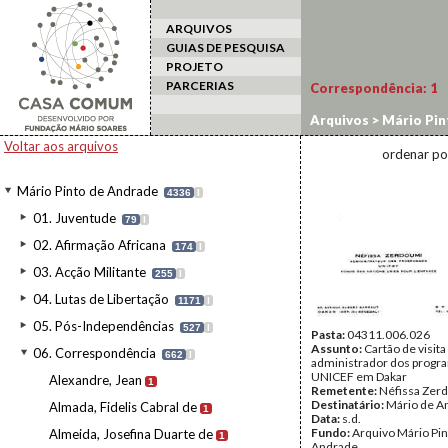
ARQUIVOS
GUIAS DE PESQUISA
PROJETO
PARCERIAS
Correspondência:
1
Arquivos
>
Mário Pin
Voltar aos arquivos
ordenar po
Mário Pinto de Andrade
4336
I
01. Juventude
79
I
02. Afirmação Africana
174
I
03. Acção Militante
255
I
04. Lutas de Libertação
1171
I
05. Pós-Independências
527
I
Pasta:
04311.006.026
Assunto:
Cartão de visita
06. Correspondência
662
I
administrador dos progr
UNICEF em Dakar
Alexandre, Jean
1
Remetente:
Néfissa Zer
Destinatário:
Mário de A
Almada, Fidelis Cabral de
1
Data:
s.d.
Fundo:
Arquivo Mário Pin
Almeida, Josefina Duarte de
1
Andrade