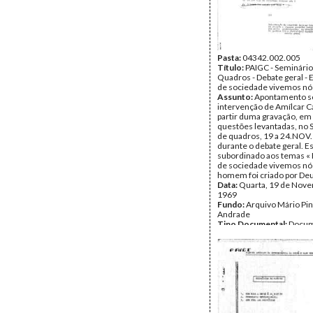
Pasta:
04342.002.005
Título:
PAIGC - Seminário
Quadros - Debate geral - 
de sociedade vivemos nó
Assunto:
Apontamento s
intervenção de Amílcar Ca
partir duma gravação, em 
questões levantadas, no 
de quadros, 19 a 24.NOV
durante o debate geral. Es
subordinado aos temas « 
de sociedade vivemos nó
homem foi criado por De
Data:
Quarta, 19 de Nov
1969
Fundo:
Arquivo Mário Pin
Andrade
Tipo Documental:
Docum
Página(s):
1