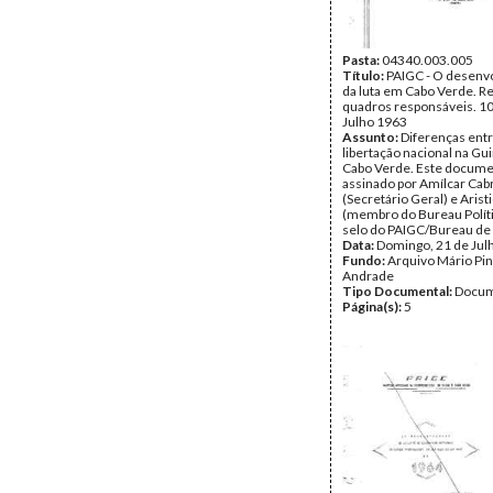
Pasta:
04340.003.005
Título:
PAIGC - O desenv
da luta em Cabo Verde. R
quadros responsáveis. 10
Julho 1963
Assunto:
Diferenças entr
libertação nacional na Gu
Cabo Verde. Este docume
assinado por Amílcar Cab
(Secretário Geral) e Arist
(membro do Bureau Polít
selo do PAIGC/Bureau de
Data:
Domingo, 21 de Jul
Fundo:
Arquivo Mário Pin
Andrade
Tipo Documental:
Docum
Página(s):
5