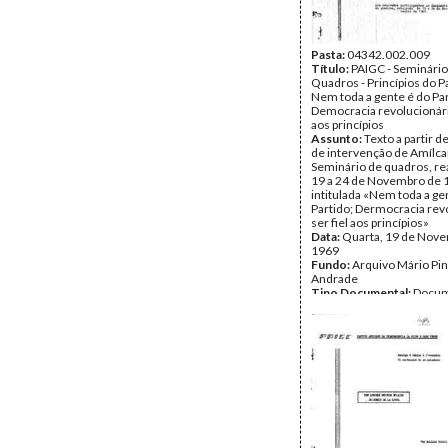
Pasta:
04342.002.009
Título:
PAIGC - Seminário
Quadros - Princípios do Pa
Nem toda a gente é do Par
Democracia revolucionária
aos princípios
Assunto:
Texto a partir d
de intervenção de Amílcar
Seminário de quadros, re
19 a 24 de Novembro de 
intitulada «Nem toda a ge
Partido; Dermocracia revo
ser fiel aos princípios»
Data:
Quarta, 19 de Nov
1969
Fundo:
Arquivo Mário Pin
Andrade
Tipo Documental:
Docum
Página(s):
24