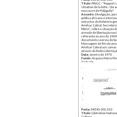
Título:
PAIGC - "Rapport s
situation de la lutte - Dix 
massacre de Pidjiguity"
Assunto:
Divulgação, para
pública africana e interna
extractos do Relatório ger
Amílcar Cabral, Secretári
PAIGC, sobre a situação da
armada de libertação naci
referente ao ano de 1969.
documento seerviu de ba
Mensagem de fim de ano, 
Amílcar Cabral aos camar
através da Rádio Libertaç
Data:
Janeiro de 1970
Fundo:
Arquivo Mário Pin
Andrade
Tipo Documental:
Docum
Página(s):
28
Pasta:
04343.002.010
Título:
Libération Nationa
Culture