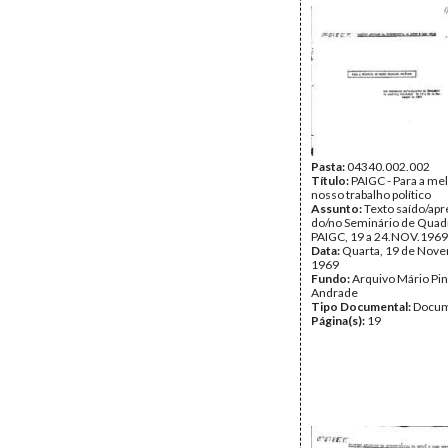
Pasta:
04340.002.002
Título:
PAIGC - Para a me
nosso trabalho político
Assunto:
Texto saído/ap
do/no Seminário de Quad
PAIGC, 19 a 24.NOV.1969
Data:
Quarta, 19 de Nov
1969
Fundo:
Arquivo Mário Pin
Andrade
Tipo Documental:
Docum
Página(s):
19