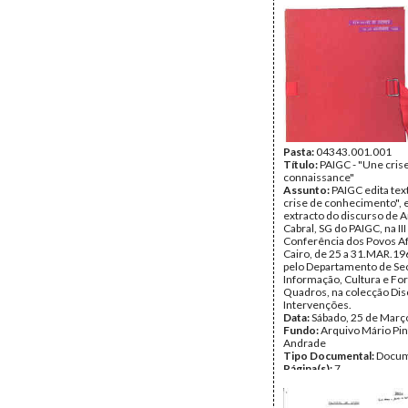
cuidados "de saúde", a ilit
colónias portuguesas e t
o capítulo «O que querem
Africanos" (das colónias
portuguesas).
Data:
Junho de 1960
Fundo:
Arquivo Mário Pin
Andrade
Tipo Documental:
Docum
Página(s):
9
Pasta:
04343.001.001
Título:
PAIGC - "Une cris
connaissance"
Assunto:
PAIGC edita te
crise de conhecimento", 
extracto do discurso de 
Cabral, SG do PAIGC, na III
Conferência dos Povos Af
Cairo, de 25 a 31.MAR.19
pelo Departamento de Sec
Informação, Cultura e F
Quadros, na colecção Dis
Intervenções.
Data:
Sábado, 25 de Març
Fundo:
Arquivo Mário Pin
Andrade
Tipo Documental:
Docum
Página(s):
7