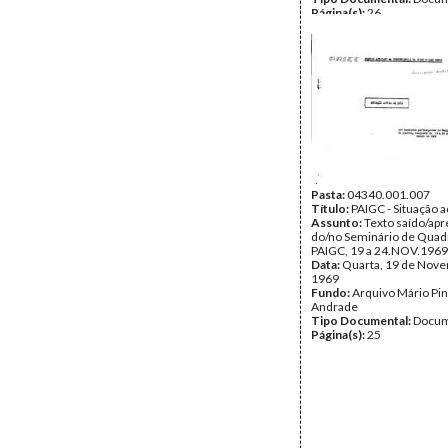
Página(s):
26
Pasta:
04340.001.007
Título:
PAIGC - Situação ac
Assunto:
Texto saído/ap
do/no Seminário de Quad
PAIGC, 19 a 24.NOV.1969
Data:
Quarta, 19 de Nov
1969
Fundo:
Arquivo Mário Pin
Andrade
Tipo Documental:
Docum
Página(s):
25