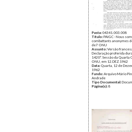
Pasta:
04341.003.008
Título:
PAIGC - Nous som
combattants anonymes de
de l' ONU
Assunto:
Versão frances
Declaração proferida dur
1420ª. Sessão da Quarta
ONU, em 12.DEZ.1962
Data:
Quarta, 12 de Dez
1962
Fundo:
Arquivo Mário Pin
Andrade
Tipo Documental:
Docum
Página(s):
8