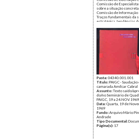
Comissão de Especialistas
sobre a situação concreta
Comissão de Informação 
Traços fundamentais da s
estratégica, tendências d
desenvolvimento da acçã
e da do inimigo e balanço 
ao momento. Situação
política.Situação militar. 
inimigo. Actividade do PA
Principais necessidades.
primeiros cinco meses d
curso.
Data:
Junho de 1969
Fundo:
Arquivo Mário Pin
Andrade
Tipo Documental:
Docum
Página(s):
Pasta:
04340.001.001
14
Título:
PAIGC - Saudação
camarada Amílcar Cabral
Assunto:
Texto saído/ap
do/no Seminário de Quad
PAIGC, 19 a 24.NOV.1969
Data:
Quarta, 19 de Nov
1969
Fundo:
Arquivo Mário Pin
Andrade
Tipo Documental:
Docum
Página(s):
17