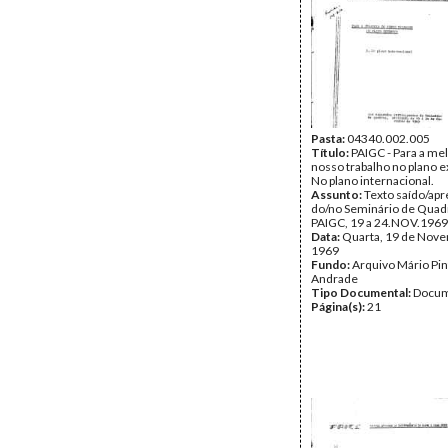
Pasta:
04340.002.005
Título:
PAIGC - Para a me
nosso trabalho no plano ex
No plano internacional.
Assunto:
Texto saído/ap
do/no Seminário de Quad
PAIGC, 19 a 24.NOV.1969
Data:
Quarta, 19 de Nov
1969
Fundo:
Arquivo Mário Pin
Andrade
Tipo Documental:
Docum
Página(s):
21