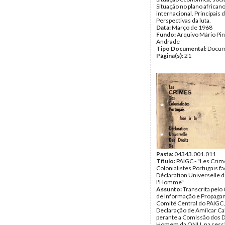
Situação no plano africano
internacional. Principais 
Perspectivas da luta.
Data:
Março de 1968
Fundo:
Arquivo Mário Pin
Andrade
Tipo Documental:
Docum
Página(s):
21
Pasta:
04343.001.011
Título:
PAIGC - "Les Crim
Colonialistes Portugais fac
Déclaration Universelle d
l'Homme"
Assunto:
Transcrita pel
de Informação e Propaga
Comité Central do PAIGC,
Declaração de Amílcar Cab
perante a Comissão dos D
Homem da ONU, na sessã