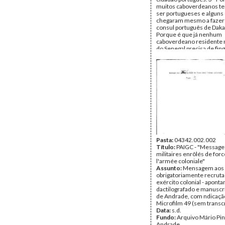
muitos caboverdeanos t
ser portugueses e alguns
chegaram mesmo a fazer 
consul português de Dakar
Porque é que já nenhum
caboverdeano residente 
do Senegal precisa de fing
português. 5 - Porque é q
caboverdeanos são african
Porque é que os verdade
nacionalistas devem sabe
compreender. 7 - Porque 
devem ter esperança e ce
futuro. Documento assin
Amílcar Cabral, Secretári
Aristides Pereira, Membr
Bureau Político, respect
Data:
s.d.
Fundo:
Arquivo Mário Pin
Andrade
Pasta:
04342.002.002
Tipo Documental:
Título:
PAIGC - "Message
Docum
Página(s):
militaires enrôlés de for
8
l'armée coloniale"
Assunto:
Mensagem aos m
obrigatoriamente recruta
exército colonial - apont
dactilografado e manuscr
de Andrade, com ndicaçã
Microfilm 49 (sem transcr
Data:
s.d.
Fundo:
Arquivo Mário Pin
Andrade