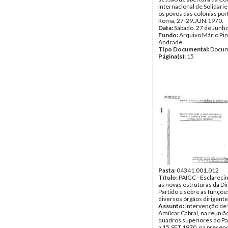
Internacional de Solidar
os povos das colónias po
Roma, 27-29.JUN.1970.
Data:
Sábado, 27 de Junh
Fundo:
Arquivo Mário Pin
Andrade
Tipo Documental:
Docum
Página(s):
15
Pasta:
04341.001.012
Título:
PAIGC - Esclarec
as novas estruturas da Di
Partido e sobre as funçõe
diversos órgãos dirigent
Assunto:
Intervenção de
Amílcar Cabral, na reuniã
quadros superiores do Pa
a 15.SET.1970, na presen