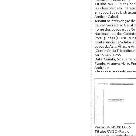
Título:
PAIGC - "Les Fon
les objectifs de la libérat
en rapport avec la structur
Amílcar Cabral
Assunto:
Intervenção de
Cabral, Secretário Geral
nome dos povos e das Or
Nacionalistas das Colónia
Portuguesas (CONCP), na
Conferência de Solidarie
povos da Ásia, África e Am
(Conferência Tricontinent
6 a 15.JAN.1966.
Data:
Quinta, 6 de Janeir
Fundo:
Arquivo Mário Pin
Andrade
Tipo Documental:
Docum
Página(s):
22
Pasta:
04341.001.006
Título:
PAIGC - Para o
desenvolvimento da noss