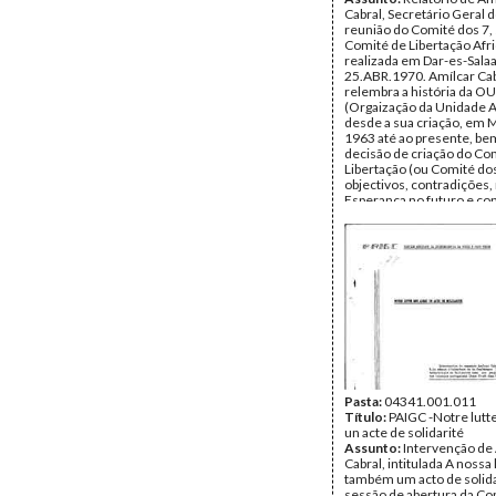
Cabral, Secretário Geral 
reunião do Comité dos 7,
Comité de Libertação Afri
realizada em Dar-es-Sala
25.ABR.1970. Amílcar Cab
relembra a história da O
(Orgaização da Unidade A
desde a sua criação, em 
1963 até ao presente, b
decisão de criação do Co
Libertação (ou Comité dos
objectivos, contradições,
Esperança no futuro e co
Comité dos 7, ao qual o 
manifesta a sua confiança
provérbio africano ("para t
piolhos da cabeça de um
é indispensável cortar-lhe
Data:
Sábado, 25 de Abril
Fundo:
Arquivo Mário Pin
Andrade
Tipo Documental:
Docum
Página(s):
7
Pasta:
04341.001.011
Título:
PAIGC -Notre lutte
un acte de solidarité
Assunto:
Intervenção de
Cabral, intitulada A nossa 
também um acto de solid
sessão de abertura da Co