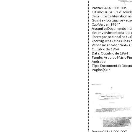
Pasta:
04343.001.005
Título:
PAIGC - "Le Déve
de la lutte de libération n
Guinée « portugaise» et au
Cap Vert en 1964"
Assunto:
Documento inti
desenvolvimento da luta 
libertação nacional na Gu
«portuguesa» e nas Ilhas 
Verde no ano de 1964», C
Outubro de 1964.
Data:
Outubro de 1964
Fundo:
Arquivo Mário Pin
Andrade
Tipo Documental:
Docum
Página(s):
7
Pasta:
04343.001.007