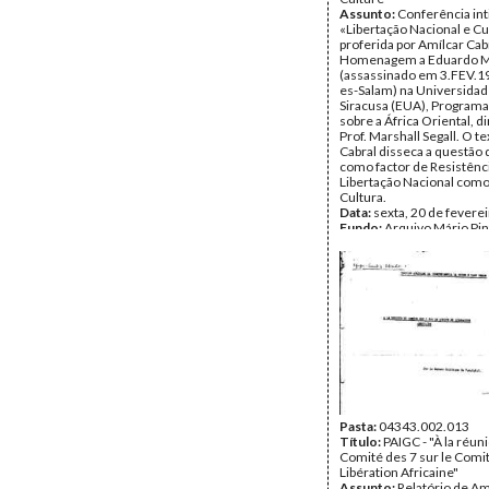
Assunto:
Conferência int
«Libertação Nacional e Cu
proferida por Amílcar Cab
Homenagem a Eduardo 
(assassinado em 3.FEV.1
es-Salam) na Universidad
Siracusa (EUA), Programa
sobre a África Oriental, di
Prof. Marshall Segall. O t
Cabral disseca a questão 
como factor de Resistênci
Libertação Nacional como
Cultura.
Data:
sexta, 20 de fevere
Fundo:
Arquivo Mário Pin
Andrade
Tipo Documental:
Docum
Página(s):
21
Pasta:
04343.002.013
Título:
PAIGC - "À la réun
Comité des 7 sur le Comi
Libération Africaine"
Assunto:
Relatório de Am