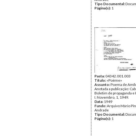
Tipo Documental:
Docum
Página(s):
1
Pasta:
04342.001.003
Título:
«Poème»
Assunto:
Poema de Amílc
Anotada a publicação: Ca
Boletim de propaganda e 
I. Novembro, 1, 1949.
Data:
1949
Fundo:
Arquivo Mário Pin
Andrade
Tipo Documental:
Docum
Página(s):
1