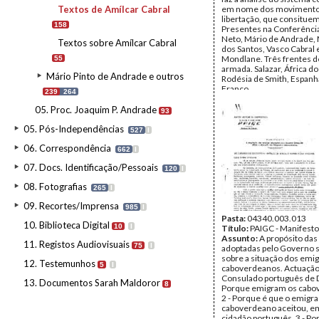
Textos de Amílcar Cabral
em nome dos movimento
libertação, que consitue
158
Presentes na Conferênci
Neto, Mário de Andrade,
Textos sobre Amílcar Cabral
dos Santos, Vasco Cabral
Mondlane. Três frentes de
55
armada. Salazar, África do 
Mário Pinto de Andrade e outros
Rodésia de Smith, Espanh
Franco.
239
264
Data:
s.d.
Fundo:
Arquivo Mário Pin
05. Proc. Joaquim P. Andrade
93
Andrade
05. Pós-Independências
Tipo Documental:
Docum
527
I
Página(s):
11
06. Correspondência
662
I
07. Docs. Identificação/Pessoais
120
I
08. Fotografias
265
I
09. Recortes/Imprensa
985
I
Pasta:
04340.003.013
10. Biblioteca Digital
10
I
Título:
PAIGC - Manifesto
Assunto:
A propósito da
11. Registos Audiovisuais
75
I
adoptadas pelo Governo 
sobre a situação dos emi
12. Testemunhos
5
I
caboverdeanos. Actuação
Consulado português de D
13. Documentos Sarah Maldoror
8
Porque emigram os cabo
2 - Porque é que o emigr
caboverdeano aceitou, em
cidadão português. 3 - Po