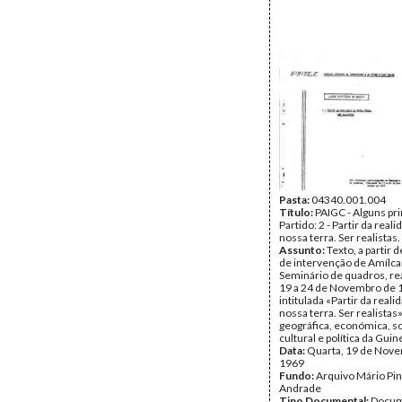
Pasta:
04340.001.004
Título:
PAIGC - Alguns pri
Partido: 2 - Partir da real
nossa terra. Ser realistas.
Assunto:
Texto, a partir 
de intervenção de Amílcar
Seminário de quadros, re
19 a 24 de Novembro de 
intitulada «Partir da reali
nossa terra. Ser realistas
geográfica, económica, so
cultural e política da Guin
Data:
Quarta, 19 de Nov
1969
Fundo:
Arquivo Mário Pin
Andrade
Tipo Documental:
Docum