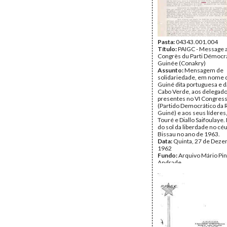
Pasta:
04343.001.004
Título:
PAIGC - Message 
Congrès du Parti Démocr
Guinée (Conakry)
Assunto:
Mensagem de
solidariedade, em nome 
Guiné dita portuguesa e d
Cabo Verde, aos delegad
presentes no VI Congres
(Partido Democrático da 
Guiné) e aos seus líderes
Touré e Diallo Saifoulaye
do sol da liberdade no cé
Bissau no ano de 1963.
Data:
Quinta, 27 de Deze
1962
Fundo:
Arquivo Mário Pin
Andrade
Tipo Documental:
Docum
Página(s):
3