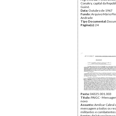
Conakry, capital da Repúbl
Guiné.
Data:
Outubro de 1967
Fundo:
Arquivo Mário Pin
Andrade
Tipo Documental:
Docum
Página(s):
24
Pasta:
04325.001.003
Título:
PAIGC - Mensage
novo
Assunto:
Amílcar Cabral 
mensagem a todos os res
militantes e combatentes
frentes de luta no (nosso