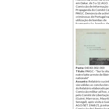
em Dakar, de 5 a 12.AGO.
Comissão de Informação
Propaganda do Comité Ce
PAIGC. Denúncia de activ
criminosas de Portugal n
utilização de bombas de
fragmentação, bombas de
bombas de fósforo branco;
início próximo, com apoio 
utilização de desfolhante
gás.
Data:
Segunda, 5 de Agos
Fundo:
Arquivo Mário Pin
Andrade
Tipo Documental:
Docum
Página(s):
38
Pasta:
04343.002.003
Título:
PAIGC - "Sur la sit
notre lutte armée de libé
nationale"
Assunto:
Relatório sucin
são válidas as conclusões
do Relatório elaborado pe
Comissão militar ad hoc,
pelo Comité de Libertaç
(Guiné, Marrocos, Maurit
Senegal), após visita à G
AGO/SET.1968 (?), já inf
Comissão de Libertação e