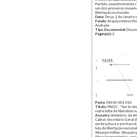
Partido, unanimemente 
um dos primeiros movim
libertação no mundo.
Data:
Terça, 2 de Janeiro
Fundo:
Arquivo Mário Pin
Andrade
Tipo Documental:
Docum
Página(s):
3
Pasta:
04343.001.010
Título:
PAIGC - "Sur la sit
notre lutte de libération n
Assunto:
Relatório, de A
Cabral, Secretário Geral 
em brochura e em francês
luta de libertação nacional
Situação militar. Situação p
Situação económica, social