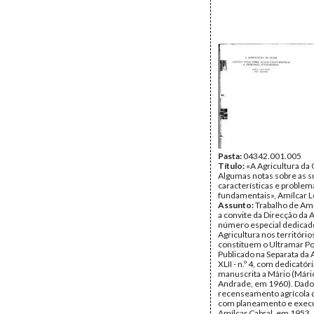
Pasta:
04342.001.005
Título:
«A Agricultura da 
Algumas notas sobre as s
características e problem
fundamentais», Amílcar L
Assunto:
Trabalho de Amí
a convite da Direcção da
número especial dedicad
Agricultura nos território
constituem o Ultramar P
Publicado na Separata da A
XLII - n.º 4, com dedicatór
manuscrita a Mário (Mári
Andrade, em 1960). Dado
recenseamento agrícola 
com planeamento e exec
Amílcar Cabral, em 1953.