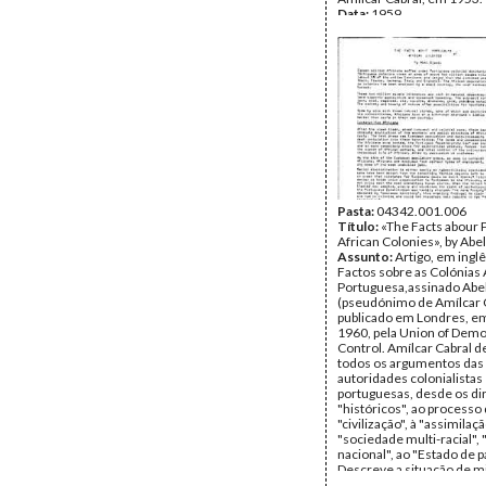
Data:
1959
Fundo:
Arquivo Mário Pin
Andrade
Tipo Documental:
Docum
Página(s):
17
Pasta:
04342.001.006
Título:
«The Facts abour 
African Colonies», by Abel
Assunto:
Artigo, em inglê
Factos sobre as Colónias 
Portuguesa,assinado Abel
(pseudónimo de Amílcar C
publicado em Londres, e
1960, pela Union of Demo
Control. Amílcar Cabral 
todos os argumentos das
autoridades colonialistas
portuguesas, desde os di
"históricos", ao processo
"civilização", à "assimilaçã
"sociedade multi-racial",
nacional", ao "Estado de p
Descreve a situação de mi
situação social, o trabalh