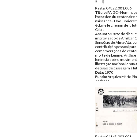
Pasta:
04322.001.006
Título:
PAIGC - Hommage 
l'occasion du centenaire 
naissance - Une lumière
éclaire le chemin de la lu
Cabral
Assunto:
Parte do discur
improvisado de Amílcar C
Simpósio de Alma-Ata, c
contribuição pessoal para
comemorações do centen
morte de Lenine. Análise 
leninista sobre movimen
libertação nacional e sua 
decisão de passagem à lu
Data:
1970
Fundo:
Arquivo Mário Pin
Andrade
Tipo Documental:
Docum
Página(s):
15
Pasta:
04343.002.008