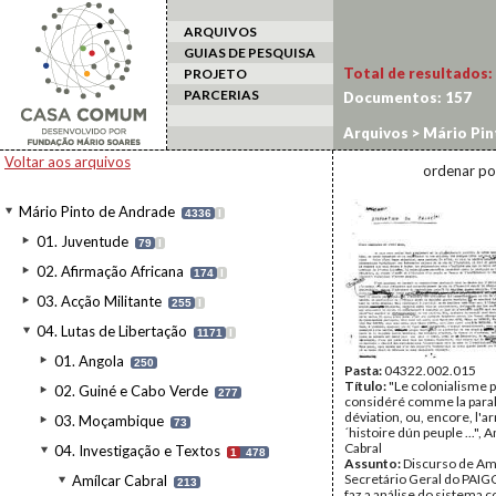
ARQUIVOS
GUIAS DE PESQUISA
Total de resultados:
PROJETO
PARCERIAS
Documentos:
157
Arquivos
>
Mário Pin
>
Textos de Amílcar 
Voltar aos arquivos
ordenar po
Mário Pinto de Andrade
4336
I
01. Juventude
79
I
02. Afirmação Africana
174
I
03. Acção Militante
255
I
04. Lutas de Libertação
1171
I
01. Angola
250
Pasta:
04322.002.015
Título:
"Le colonialisme p
02. Guiné e Cabo Verde
277
considéré comme la paral
déviation, ou, encore, l'ar
03. Moçambique
73
´histoire dún peuple ...", 
Cabral
04. Investigação e Textos
1
478
Assunto:
Discurso de Amí
Secretário Geral do PAIG
Amílcar Cabral
213
faz a análise do sistema co