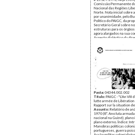
Comissão Permanente d
Nacional das Regiões Lib
Norte. Nota inicial sobre 
por unanimidade, pelo B
Político do PAIGC, da pro
Secretário Geral sobre n
estruturas para os órgãos
agora alargados na sua c
Aspecto dialéctico da dir
superior do PAIGC.
Data:
Terça, 15 de Setem
Fundo:
Arquivo Mário Pin
Andrade
Tipo Documental:
Docum
Página(s):
17
Pasta:
04344.002.002
Título:
PAIGC - "L'An VIII 
lutte armée de Libération 
Rapport sur la situation de 
Assunto:
Relatório de an
1970 (8º. Ano luta armada
nacional na Guiné), plano 
plano externo. Índice: Int
Manobras políticas coloni
portugueses, guerra psico
Acção militar colonialista