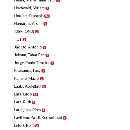
Hema, Marie Paule Hadji
3
Hochwald, Miriam
1
Houtart, François
34
Humaraci, Arslan
1
IDEP (ONU)
3
IICT
1
Jacinto, António
1
Jelloun, Tahar Ben
1
Jorge, Paulo Teixeira
1
Kisasanda, Lucy
1
Kunene, Mazisi
2
Laâbi, Abdellatif
6
Lara, Lúcio
10
Lara, Ruth
1
Laranjeira, Pires
1
Lavilléon, Patrik Kerboûtaud
1
Lefort, René
2