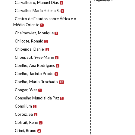
Carvalheiro, Manuel Dias
1
Carvalho, Maria Helena S.
1
Centro de Estudos sobre África e o
Médio Oriente
1
Chajmowiez, Monique
1
Chilcote, Ronald
1
Chipenda, Daniel
1
Choupaut, Yves-Marie
5
Coelho, Ana Rodrigues
1
Coelho, Jacinto Prado
1
Coelho, Mário Brochado
10
Congar, Yves
1
Conselho Mundial da Paz
1
Consilium
2
Cortez, Sá
1
Cotrait, René
3
Crimi, Bruno
4