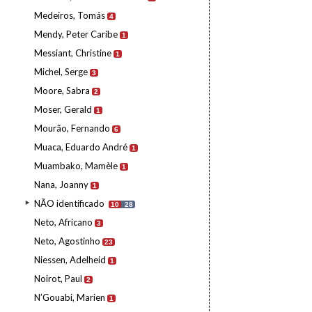
Medeiros, Tomás
4
Mendy, Peter Caribe
1
Messiant, Christine
1
Michel, Serge
3
Moore, Sabra
2
Moser, Gerald
1
Mourão, Fernando
6
Muaca, Eduardo André
1
Muambako, Mamèle
1
Nana, Joanny
1
NÃO identificado
10
28
Neto, Africano
3
Neto, Agostinho
23
Niessen, Adelheid
1
Noirot, Paul
2
N’Gouabi, Marien
1