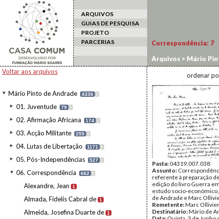
ARQUIVOS
GUIAS DE PESQUISA
PROJETO
PARCERIAS
Correspondência:
7
Arquivos
>
Mário Pin
Voltar aos arquivos
ordenar po
Mário Pinto de Andrade
4336
I
01. Juventude
79
I
02. Afirmação Africana
174
I
03. Acção Militante
255
I
04. Lutas de Libertação
1171
I
05. Pós-Independências
527
I
Pasta:
04319.007.038
Assunto:
Correspondênc
06. Correspondência
662
I
referente à preparação d
edição do livro Guerra em
Alexandre, Jean
1
estudo socio-económico,
de Andrade e Marc Ollivie
Almada, Fidelis Cabral de
1
Remetente:
Marc Ollivie
Destinatário:
Mário de A
Almeida, Josefina Duarte de
1
Data:
Quinta, 3 de Junho