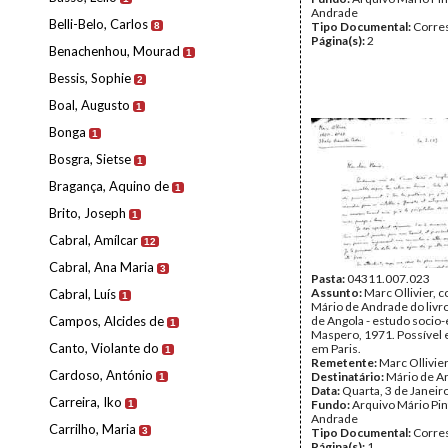
Andrade
Belli-Belo, Carlos
Tipo Documental:
Corre
8
Página(s):
2
Benachenhou, Mourad
1
Bessis, Sophie
2
Boal, Augusto
1
Bonga
1
Bosgra, Sietse
1
Bragança, Aquino de
1
Brito, Joseph
1
Cabral, Amílcar
12
Cabral, Ana Maria
3
Pasta:
04311.007.023
Assunto:
Marc Ollivier, 
Cabral, Luís
1
Mário de Andrade do livr
Campos, Alcides de
de Angola - estudo socio
1
Maspero, 1971. Possível
Canto, Violante do
em Paris.
1
Remetente:
Marc Ollivie
Cardoso, António
Destinatário:
Mário de A
1
Data:
Quarta, 3 de Janeir
Carreira, Iko
Fundo:
Arquivo Mário Pin
1
Andrade
Carrilho, Maria
3
Tipo Documental:
Corre
Página(s):
1