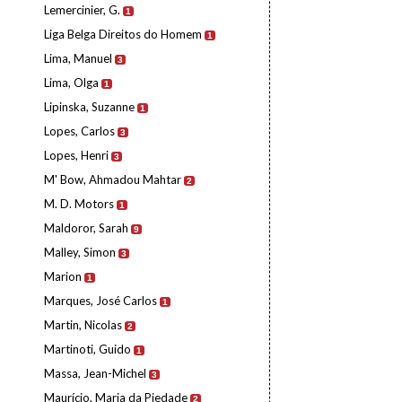
Lemercinier, G.
1
Liga Belga Direitos do Homem
1
Lima, Manuel
3
Lima, Olga
1
Lipinska, Suzanne
1
Lopes, Carlos
3
Lopes, Henri
3
M' Bow, Ahmadou Mahtar
2
M. D. Motors
1
Maldoror, Sarah
9
Malley, Simon
3
Marion
1
Marques, José Carlos
1
Martin, Nicolas
2
Martinoti, Guido
1
Massa, Jean-Michel
3
Maurício, Maria da Piedade
2