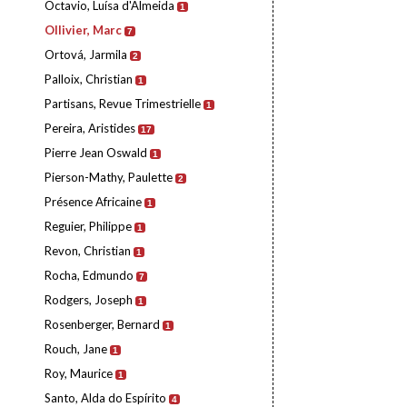
Octavio, Luísa d'Almeida
1
Ollivier, Marc
7
Ortová, Jarmila
2
Palloix, Christian
1
Partisans, Revue Trimestrielle
1
Pereira, Aristides
17
Pierre Jean Oswald
1
Pierson-Mathy, Paulette
2
Présence Africaine
1
Reguier, Philippe
1
Revon, Christian
1
Rocha, Edmundo
7
Rodgers, Joseph
1
Rosenberger, Bernard
1
Rouch, Jane
1
Roy, Maurice
1
Santo, Alda do Espírito
4