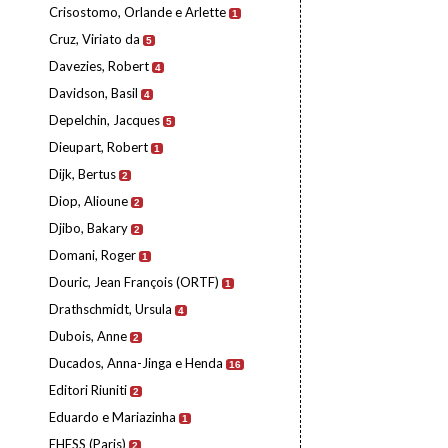
Crisostomo, Orlande e Arlette
1
Cruz, Viriato da
5
Davezies, Robert
4
Davidson, Basil
4
Depelchin, Jacques
5
Dieupart, Robert
1
Dijk, Bertus
2
Diop, Alioune
2
Djibo, Bakary
2
Domani, Roger
1
Douric, Jean François (ORTF)
1
Drathschmidt, Ursula
4
Dubois, Anne
2
Ducados, Anna-Jinga e Henda
16
Editori Riuniti
2
Eduardo e Mariazinha
1
EHESS (Paris)
2