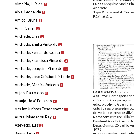
Almeida, Luís de
Fundo:
Arquivo Mário Pin
9
Andrade
Alva, Leonel de
Tipo Documental:
Corre
1
Página(s):
1
Amico, Bruna
3
Amin, Samir
3
Andrade, Elisa
1
Andrade, Emília Pinto de
1
Andrade, Fernando Costa
8
Andrade, Francisca Pinto de
3
Andrade, Joaquim Pinto de
10
Andrade, José Cristino Pinto de
1
Andrade, Monica Aniceto
1
Pasta:
04319.007.037
Anjos, Paulo dos
8
Assunto:
Correspondênc
referente à preparação d
Araújo, José Eduardo
7
edição do livro Guerra em
estudo socio-económico,
Ass.Int.Juristas Democratas
1
de Andrade e Marc Ollivie
Autra, Mamadou Ray
Remetente:
Marc Ollivie
2
Destinatário:
Mário de A
Azevedo, Luís
Data:
Quinta, 25 de Nov
1
1971
Basso, Lelio
Fundo:
Arquivo Mário Pin
1