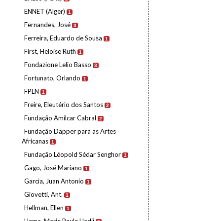
ENNET (Alger)
1
Fernandes, José
3
Ferreira, Eduardo de Sousa
1
First, Heloise Ruth
1
Fondazione Lelio Basso
3
Fortunato, Orlando
1
FPLN
1
Freire, Eleutério dos Santos
2
Fundação Amílcar Cabral
2
Fundação Dapper para as Artes
Africanas
1
Fundação Léopold Sédar Senghor
1
Gago, José Mariano
1
Garcia, Juan Antonio
1
Giovetti, Ant.
1
Hellman, Ellen
1