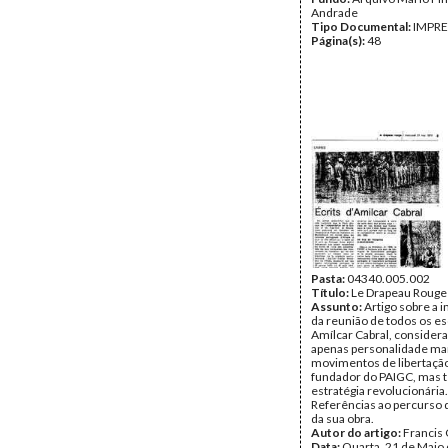
Andrade
Tipo Documental:
IMPR
Página(s):
48
Pasta:
04340.005.002
Título:
Le Drapeau Rouge
Assunto:
Artigo sobre a 
da reunião de todos os es
Amílcar Cabral, consider
apenas personalidade ma
movimentos de libertaçã
fundador do PAIGC, mas t
estratégia revolucionária.
Referências ao percurso d
da sua obra.
Autor do artigo:
Francis
Data:
Quarta, 21 de Maio