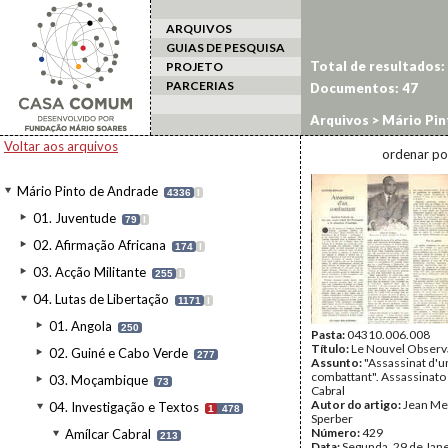
ARQUIVOS
GUIAS DE PESQUISA
Total de resultados:
PROJETO
PARCERIAS
Documentos:
47
Arquivos
>
Mário Pin
>
Textos sobre Amílc
Voltar aos arquivos
ordenar po
Mário Pinto de Andrade
4336
I
01. Juventude
79
I
02. Afirmação Africana
174
I
03. Acção Militante
255
I
04. Lutas de Libertação
1171
I
01. Angola
250
Pasta:
04310.006.008
Título:
Le Nouvel Observ
02. Guiné e Cabo Verde
277
Assunto:
"Assassinat d'u
combattant". Assassinato
03. Moçambique
73
Cabral
Autor do artigo:
Jean Me
04. Investigação e Textos
1
478
Sperber
Número:
429
Amílcar Cabral
213
Data:
Segunda, 29 de Jan