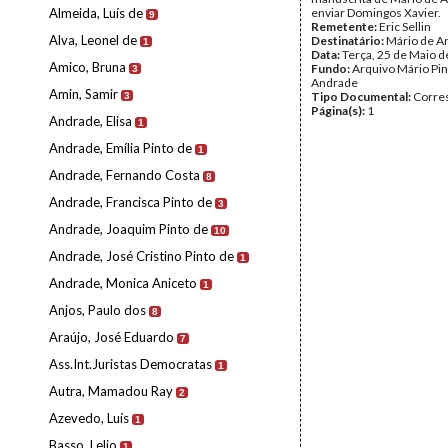
Almeida, Luís de
enviar Domingos Xavier.
9
Remetente:
Eric Sellin
Alva, Leonel de
Destinatário:
Mário de A
1
Data:
Terça, 25 de Maio 
Amico, Bruna
Fundo:
Arquivo Mário Pin
3
Andrade
Amin, Samir
Tipo Documental:
Corre
3
Página(s):
1
Andrade, Elisa
1
Andrade, Emília Pinto de
1
Andrade, Fernando Costa
8
Andrade, Francisca Pinto de
3
Andrade, Joaquim Pinto de
10
Andrade, José Cristino Pinto de
1
Andrade, Monica Aniceto
1
Anjos, Paulo dos
8
Araújo, José Eduardo
7
Ass.Int.Juristas Democratas
1
Autra, Mamadou Ray
2
Azevedo, Luís
1
Basso, Lelio
1