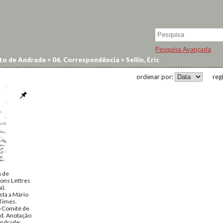
Pesquisa Avançada
to de Andrade
>
06. Correspondência
>
Sellin, Eric
ordenar por:
reg
a de
ions Lettres
a).
sta a Mário
Times.
 Comité de
d. Anotação
Andrade: