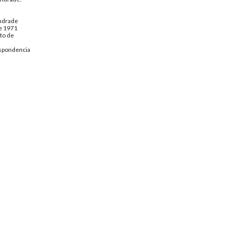
ndrade
de 1971
to de
spondencia