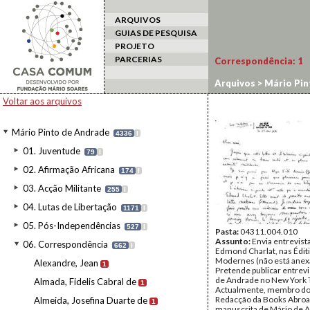
ARQUIVOS
GUIAS DE PESQUISA
PROJETO
PARCERIAS
Correspondência:
1
Arquivos
>
Mário Pin
Voltar aos arquivos
Mário Pinto de Andrade
4336
I
01. Juventude
79
I
02. Afirmação Africana
174
I
03. Acção Militante
255
I
04. Lutas de Libertação
1171
I
05. Pós-Independências
527
I
Pasta:
04311.004.010
Assunto:
Envia entrevist
06. Correspondência
662
I
Edmond Charlat, nas Édit
Modernes (não está anex
Alexandre, Jean
1
Pretende publicar entrevi
de Andrade no New York 
Almada, Fidelis Cabral de
1
Actualmente, membro do
Redacção da Books Abroa
Almeida, Josefina Duarte de
1
manuscrita de Mário de 