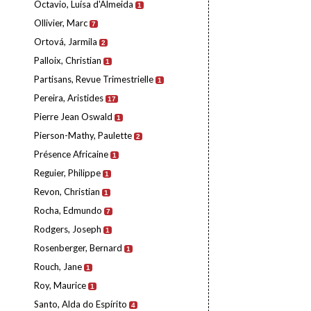
Octavio, Luísa d'Almeida
1
Ollivier, Marc
7
Ortová, Jarmila
2
Palloix, Christian
1
Partisans, Revue Trimestrielle
1
Pereira, Aristides
17
Pierre Jean Oswald
1
Pierson-Mathy, Paulette
2
Présence Africaine
1
Reguier, Philippe
1
Revon, Christian
1
Rocha, Edmundo
7
Rodgers, Joseph
1
Rosenberger, Bernard
1
Rouch, Jane
1
Roy, Maurice
1
Santo, Alda do Espírito
4