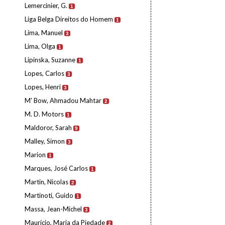
Lemercinier, G.
1
Liga Belga Direitos do Homem
1
Lima, Manuel
3
Lima, Olga
1
Lipinska, Suzanne
1
Lopes, Carlos
3
Lopes, Henri
3
M' Bow, Ahmadou Mahtar
2
M. D. Motors
1
Maldoror, Sarah
9
Malley, Simon
3
Marion
1
Marques, José Carlos
1
Martin, Nicolas
2
Martinoti, Guido
1
Massa, Jean-Michel
3
Maurício, Maria da Piedade
2