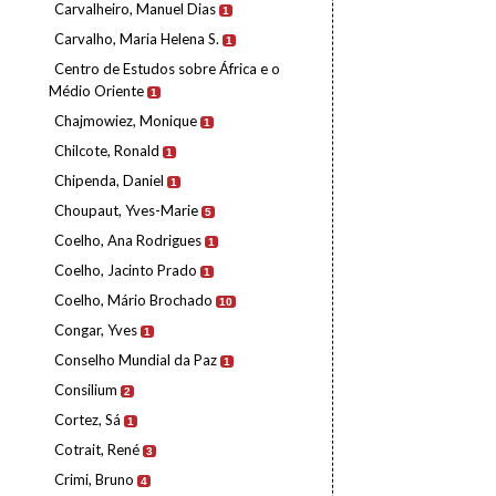
Carvalheiro, Manuel Dias
1
Carvalho, Maria Helena S.
1
Centro de Estudos sobre África e o
Médio Oriente
1
Chajmowiez, Monique
1
Chilcote, Ronald
1
Chipenda, Daniel
1
Choupaut, Yves-Marie
5
Coelho, Ana Rodrigues
1
Coelho, Jacinto Prado
1
Coelho, Mário Brochado
10
Congar, Yves
1
Conselho Mundial da Paz
1
Consilium
2
Cortez, Sá
1
Cotrait, René
3
Crimi, Bruno
4