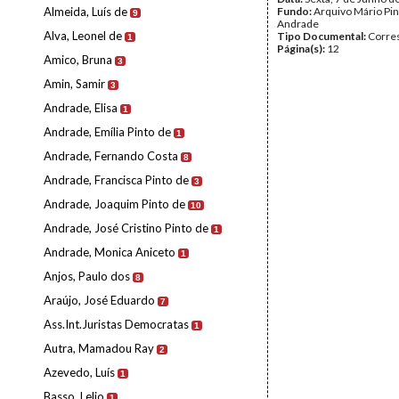
Almeida, Luís de
Fundo:
Arquivo Mário Pin
9
Andrade
Alva, Leonel de
Tipo Documental:
Corre
1
Página(s):
12
Amico, Bruna
3
Amin, Samir
3
Andrade, Elisa
1
Andrade, Emília Pinto de
1
Andrade, Fernando Costa
8
Andrade, Francisca Pinto de
3
Andrade, Joaquim Pinto de
10
Andrade, José Cristino Pinto de
1
Andrade, Monica Aniceto
1
Anjos, Paulo dos
8
Araújo, José Eduardo
7
Ass.Int.Juristas Democratas
1
Autra, Mamadou Ray
2
Azevedo, Luís
1
Basso, Lelio
1