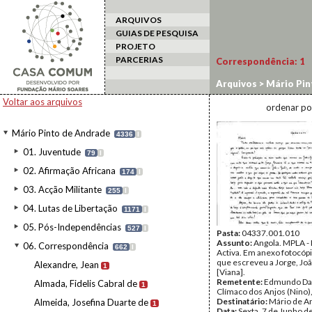
ARQUIVOS
GUIAS DE PESQUISA
PROJETO
PARCERIAS
Correspondência:
1
Arquivos
>
Mário Pin
Voltar aos arquivos
ordenar po
Mário Pinto de Andrade
4336
I
01. Juventude
79
I
02. Afirmação Africana
174
I
03. Acção Militante
255
I
04. Lutas de Libertação
1171
I
05. Pós-Independências
527
I
Pasta:
04337.001.010
Assunto:
Angola. MPLA - 
06. Correspondência
662
I
Activa. Em anexo fotocópi
que escreveu a Jorge, Joã
Alexandre, Jean
1
[Viana].
Remetente:
Edmundo Da
Almada, Fidelis Cabral de
1
Clímaco dos Anjos (Nino)
Destinatário:
Mário de A
Almeida, Josefina Duarte de
1
Data:
Sexta, 7 de Junho d