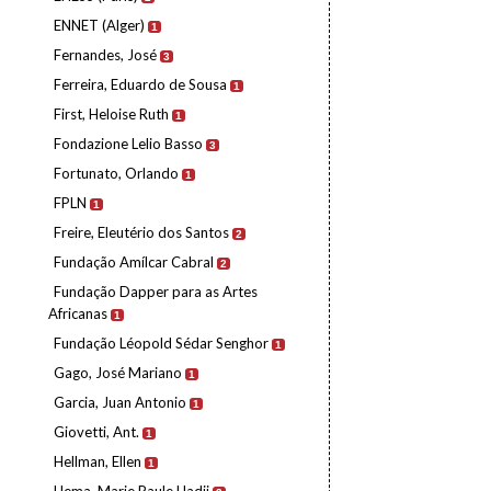
ENNET (Alger)
1
Fernandes, José
3
Ferreira, Eduardo de Sousa
1
First, Heloise Ruth
1
Fondazione Lelio Basso
3
Fortunato, Orlando
1
FPLN
1
Freire, Eleutério dos Santos
2
Fundação Amílcar Cabral
2
Fundação Dapper para as Artes
Africanas
1
Fundação Léopold Sédar Senghor
1
Gago, José Mariano
1
Garcia, Juan Antonio
1
Giovetti, Ant.
1
Hellman, Ellen
1