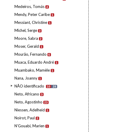
Medeiros, Tomás
4
Mendy, Peter Caribe
1
Messiant, Christine
1
Michel, Serge
3
Moore, Sabra
2
Moser, Gerald
1
Mourão, Fernando
6
Muaca, Eduardo André
1
Muambako, Mamèle
1
Nana, Joanny
1
NÃO identificado
10
28
Neto, Africano
3
Neto, Agostinho
23
Niessen, Adelheid
1
Noirot, Paul
2
N’Gouabi, Marien
1