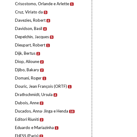
Crisostomo, Orlande e Arlette
1
Cruz, Viriato da
5
Davezies, Robert
4
Davidson, Basil
4
Depelchin, Jacques
5
Dieupart, Robert
1
Dijk, Bertus
2
Diop, Alioune
2
Djibo, Bakary
2
Domani, Roger
1
Douric, Jean François (ORTF)
1
Drathschmidt, Ursula
4
Dubois, Anne
2
Ducados, Anna-Jinga e Henda
16
Editori Riuniti
2
Eduardo e Mariazinha
1
EHESS (Paris)
2