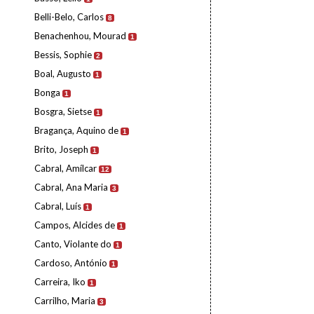
Belli-Belo, Carlos
8
Benachenhou, Mourad
1
Bessis, Sophie
2
Boal, Augusto
1
Bonga
1
Bosgra, Sietse
1
Bragança, Aquino de
1
Brito, Joseph
1
Cabral, Amílcar
12
Cabral, Ana Maria
3
Cabral, Luís
1
Campos, Alcides de
1
Canto, Violante do
1
Cardoso, António
1
Carreira, Iko
1
Carrilho, Maria
3