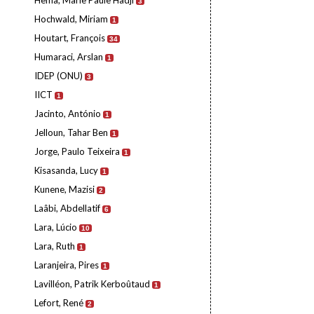
Hema, Marie Paule Hadji
3
Hochwald, Miriam
1
Houtart, François
34
Humaraci, Arslan
1
IDEP (ONU)
3
IICT
1
Jacinto, António
1
Jelloun, Tahar Ben
1
Jorge, Paulo Teixeira
1
Kisasanda, Lucy
1
Kunene, Mazisi
2
Laâbi, Abdellatif
6
Lara, Lúcio
10
Lara, Ruth
1
Laranjeira, Pires
1
Lavilléon, Patrik Kerboûtaud
1
Lefort, René
2