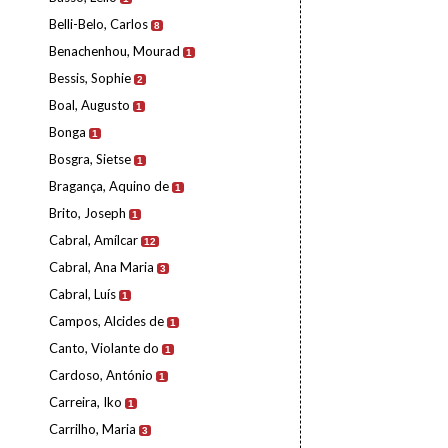
Belli-Belo, Carlos
8
Benachenhou, Mourad
1
Bessis, Sophie
2
Boal, Augusto
1
Bonga
1
Bosgra, Sietse
1
Bragança, Aquino de
1
Brito, Joseph
1
Cabral, Amílcar
12
Cabral, Ana Maria
3
Cabral, Luís
1
Campos, Alcides de
1
Canto, Violante do
1
Cardoso, António
1
Carreira, Iko
1
Carrilho, Maria
3