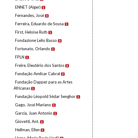
ENNET (Alger)
1
Fernandes, José
3
Ferreira, Eduardo de Sousa
1
First, Heloise Ruth
1
Fondazione Lelio Basso
3
Fortunato, Orlando
1
FPLN
1
Freire, Eleutério dos Santos
2
Fundação Amílcar Cabral
2
Fundação Dapper para as Artes
Africanas
1
Fundação Léopold Sédar Senghor
1
Gago, José Mariano
1
Garcia, Juan Antonio
1
Giovetti, Ant.
1
Hellman, Ellen
1