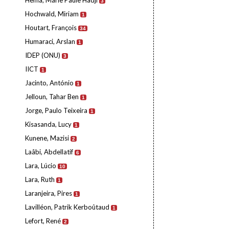
Hema, Marie Paule Hadji
3
Hochwald, Miriam
1
Houtart, François
34
Humaraci, Arslan
1
IDEP (ONU)
3
IICT
1
Jacinto, António
1
Jelloun, Tahar Ben
1
Jorge, Paulo Teixeira
1
Kisasanda, Lucy
1
Kunene, Mazisi
2
Laâbi, Abdellatif
6
Lara, Lúcio
10
Lara, Ruth
1
Laranjeira, Pires
1
Lavilléon, Patrik Kerboûtaud
1
Lefort, René
2