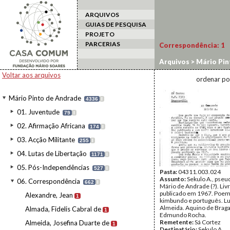
ARQUIVOS
GUIAS DE PESQUISA
PROJETO
PARCERIAS
Correspondência:
1
Arquivos
>
Mário Pin
Voltar aos arquivos
ordenar po
Mário Pinto de Andrade
4336
I
01. Juventude
79
I
02. Afirmação Africana
174
I
03. Acção Militante
255
I
04. Lutas de Libertação
1171
I
05. Pós-Independências
527
I
Pasta:
04311.003.024
Assunto:
Sekulo A., pse
06. Correspondência
662
I
Mário de Andrade (?). Livr
publicado em 1967. Poe
Alexandre, Jean
1
kimbundo e português. Lu
Almeida. Aquino de Brag
Almada, Fidelis Cabral de
1
Edmundo Rocha.
Remetente:
Sá Cortez
Almeida, Josefina Duarte de
1
Destinatário:
Sekulo A