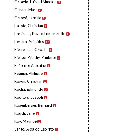
Octavio, Luísa d'Almeida
1
Ollivier, Marc
7
Ortová, Jarmila
2
Palloix, Christian
1
Partisans, Revue Trimestrielle
1
Pereira, Aristides
17
Pierre Jean Oswald
1
Pierson-Mathy, Paulette
2
Présence Africaine
1
Reguier, Philippe
1
Revon, Christian
1
Rocha, Edmundo
7
Rodgers, Joseph
1
Rosenberger, Bernard
1
Rouch, Jane
1
Roy, Maurice
1
Santo, Alda do Espírito
4