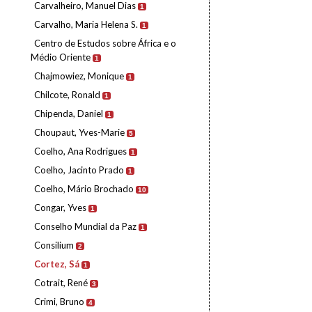
Carvalheiro, Manuel Dias
1
Carvalho, Maria Helena S.
1
Centro de Estudos sobre África e o
Médio Oriente
1
Chajmowiez, Monique
1
Chilcote, Ronald
1
Chipenda, Daniel
1
Choupaut, Yves-Marie
5
Coelho, Ana Rodrigues
1
Coelho, Jacinto Prado
1
Coelho, Mário Brochado
10
Congar, Yves
1
Conselho Mundial da Paz
1
Consilium
2
Cortez, Sá
1
Cotrait, René
3
Crimi, Bruno
4