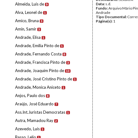
Almeida, Luís de
Data:
s.d.
9
Fundo:
Arquivo Mário Pin
Alva, Leonel de
Andrade
1
Tipo Documental:
Corre
Amico, Bruna
Página(s):
1
3
Amin, Samir
3
Andrade, Elisa
1
Andrade, Emília Pinto de
1
Andrade, Fernando Costa
8
Andrade, Francisca Pinto de
3
Andrade, Joaquim Pinto de
10
Andrade, José Cristino Pinto de
1
Andrade, Monica Aniceto
1
Anjos, Paulo dos
8
Araújo, José Eduardo
7
Ass.Int.Juristas Democratas
1
Autra, Mamadou Ray
2
Azevedo, Luís
1
Basso, Lelio
1