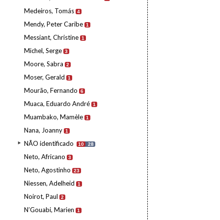
Medeiros, Tomás
4
Mendy, Peter Caribe
1
Messiant, Christine
1
Michel, Serge
3
Moore, Sabra
2
Moser, Gerald
1
Mourão, Fernando
6
Muaca, Eduardo André
1
Muambako, Mamèle
1
Nana, Joanny
1
NÃO identificado
10
28
Neto, Africano
3
Neto, Agostinho
23
Niessen, Adelheid
1
Noirot, Paul
2
N’Gouabi, Marien
1