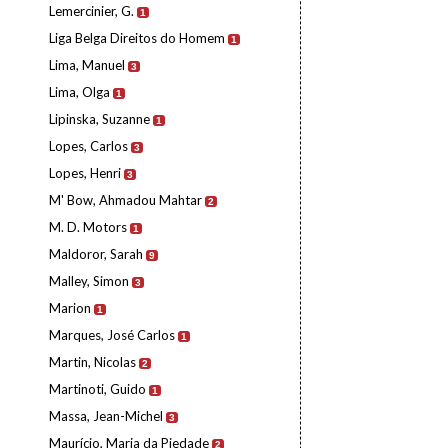
Lemercinier, G.
1
Liga Belga Direitos do Homem
1
Lima, Manuel
3
Lima, Olga
1
Lipinska, Suzanne
1
Lopes, Carlos
3
Lopes, Henri
3
M' Bow, Ahmadou Mahtar
2
M. D. Motors
1
Maldoror, Sarah
9
Malley, Simon
3
Marion
1
Marques, José Carlos
1
Martin, Nicolas
2
Martinoti, Guido
1
Massa, Jean-Michel
3
Maurício, Maria da Piedade
2