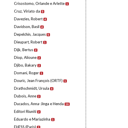
Crisostomo, Orlande e Arlette
1
Cruz, Viriato da
5
Davezies, Robert
4
Davidson, Basil
4
Depelchin, Jacques
5
Dieupart, Robert
1
Dijk, Bertus
2
Diop, Alioune
2
Djibo, Bakary
2
Domani, Roger
1
Douric, Jean François (ORTF)
1
Drathschmidt, Ursula
4
Dubois, Anne
2
Ducados, Anna-Jinga e Henda
16
Editori Riuniti
2
Eduardo e Mariazinha
1
EHESS (Paris)
2