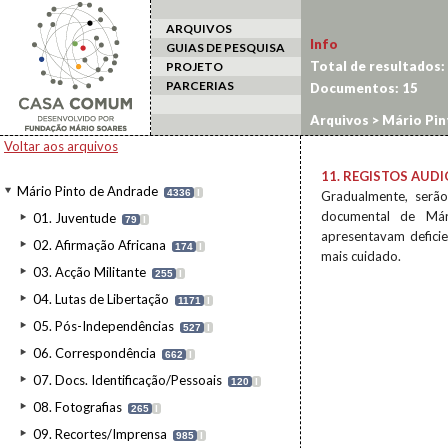
ARQUIVOS
Info
GUIAS DE PESQUISA
Total de resultados:
PROJETO
PARCERIAS
Documentos:
15
Arquivos
>
Mário Pin
Voltar aos arquivos
11. REGISTOS AUDI
Mário Pinto de Andrade
4336
I
Gradualmente, serão
documental de Már
01. Juventude
79
I
apresentavam defici
02. Afirmação Africana
174
I
mais cuidado.
03. Acção Militante
255
I
04. Lutas de Libertação
1171
I
05. Pós-Independências
527
I
06. Correspondência
662
I
07. Docs. Identificação/Pessoais
120
I
08. Fotografias
265
I
09. Recortes/Imprensa
985
I