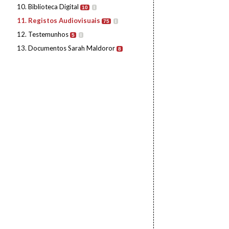
10. Biblioteca Digital
10
I
11. Registos Audiovisuais
75
I
12. Testemunhos
5
I
13. Documentos Sarah Maldoror
8