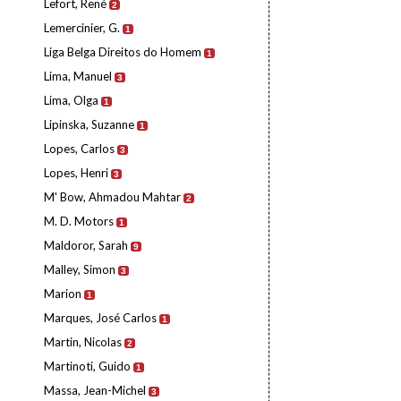
Lefort, René
2
Lemercinier, G.
1
Liga Belga Direitos do Homem
1
Lima, Manuel
3
Lima, Olga
1
Lipinska, Suzanne
1
Lopes, Carlos
3
Lopes, Henri
3
M' Bow, Ahmadou Mahtar
2
M. D. Motors
1
Maldoror, Sarah
9
Malley, Simon
3
Marion
1
Marques, José Carlos
1
Martin, Nicolas
2
Martinoti, Guido
1
Massa, Jean-Michel
3