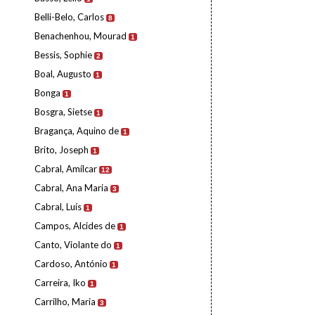
Belli-Belo, Carlos
8
Benachenhou, Mourad
1
Bessis, Sophie
2
Boal, Augusto
1
Bonga
1
Bosgra, Sietse
1
Bragança, Aquino de
1
Brito, Joseph
1
Cabral, Amílcar
12
Cabral, Ana Maria
3
Cabral, Luís
1
Campos, Alcides de
1
Canto, Violante do
1
Cardoso, António
1
Carreira, Iko
1
Carrilho, Maria
3