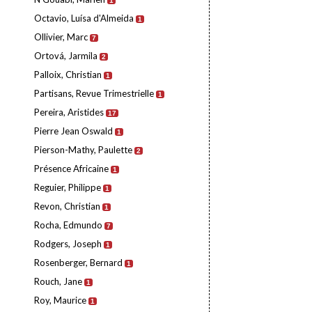
1
Octavio, Luísa d'Almeida
1
Ollivier, Marc
7
Ortová, Jarmila
2
Palloix, Christian
1
Partisans, Revue Trimestrielle
1
Pereira, Aristides
17
Pierre Jean Oswald
1
Pierson-Mathy, Paulette
2
Présence Africaine
1
Reguier, Philippe
1
Revon, Christian
1
Rocha, Edmundo
7
Rodgers, Joseph
1
Rosenberger, Bernard
1
Rouch, Jane
1
Roy, Maurice
1