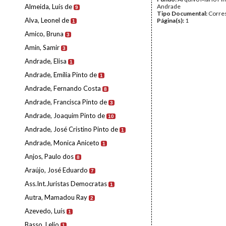
Almeida, Luís de
Andrade
9
Tipo Documental:
Corre
Alva, Leonel de
Página(s):
1
1
Amico, Bruna
3
Amin, Samir
3
Andrade, Elisa
1
Andrade, Emília Pinto de
1
Andrade, Fernando Costa
8
Andrade, Francisca Pinto de
3
Andrade, Joaquim Pinto de
10
Andrade, José Cristino Pinto de
1
Andrade, Monica Aniceto
1
Anjos, Paulo dos
8
Araújo, José Eduardo
7
Ass.Int.Juristas Democratas
1
Autra, Mamadou Ray
2
Azevedo, Luís
1
Basso, Lelio
1