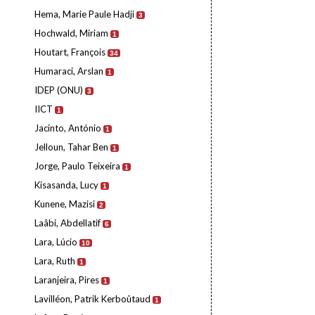
Hema, Marie Paule Hadji
3
Hochwald, Miriam
1
Houtart, François
34
Humaraci, Arslan
1
IDEP (ONU)
3
IICT
1
Jacinto, António
1
Jelloun, Tahar Ben
1
Jorge, Paulo Teixeira
1
Kisasanda, Lucy
1
Kunene, Mazisi
2
Laâbi, Abdellatif
6
Lara, Lúcio
10
Lara, Ruth
1
Laranjeira, Pires
1
Lavilléon, Patrik Kerboûtaud
1