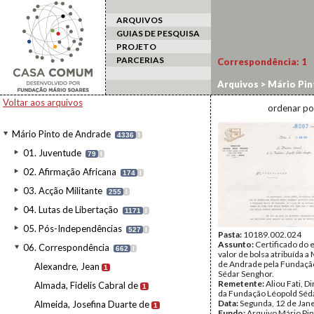
ARQUIVOS
GUIAS DE PESQUISA
PROJETO
PARCERIAS
Correspondência:
1
Arquivos
>
Mário Pin
Voltar aos arquivos
ordenar po
Mário Pinto de Andrade
4336
I
01. Juventude
79
I
02. Afirmação Africana
174
I
03. Acção Militante
255
I
04. Lutas de Libertação
1171
I
05. Pós-Independências
527
I
Pasta:
10189.002.024
Assunto:
Certificado do 
06. Correspondência
662
I
valor de bolsa atribuída a
de Andrade pela Fundaçã
Alexandre, Jean
1
Sédar Senghor.
Remetente:
Aliou Fati, D
Almada, Fidelis Cabral de
1
da Fundação Léopold Séd
Data:
Segunda, 12 de Jan
Almeida, Josefina Duarte de
1
Fundo:
Arquivo Mário Pin