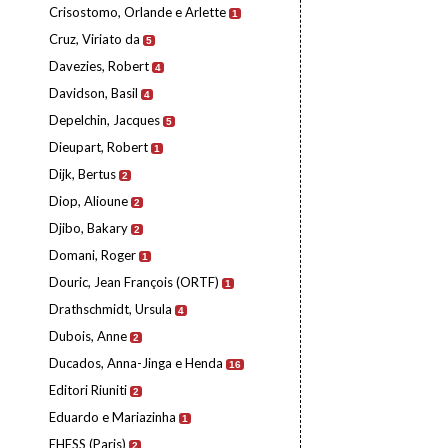
Crisostomo, Orlande e Arlette
1
Cruz, Viriato da
5
Davezies, Robert
4
Davidson, Basil
4
Depelchin, Jacques
5
Dieupart, Robert
1
Dijk, Bertus
2
Diop, Alioune
2
Djibo, Bakary
2
Domani, Roger
1
Douric, Jean François (ORTF)
1
Drathschmidt, Ursula
4
Dubois, Anne
2
Ducados, Anna-Jinga e Henda
16
Editori Riuniti
2
Eduardo e Mariazinha
1
EHESS (Paris)
2