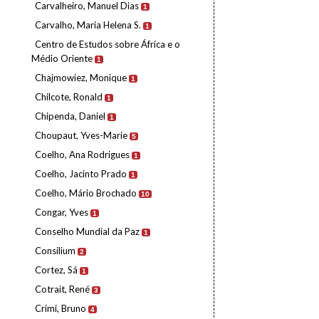
Carvalheiro, Manuel Dias
1
Carvalho, Maria Helena S.
1
Centro de Estudos sobre África e o
Médio Oriente
1
Chajmowiez, Monique
1
Chilcote, Ronald
1
Chipenda, Daniel
1
Choupaut, Yves-Marie
5
Coelho, Ana Rodrigues
1
Coelho, Jacinto Prado
1
Coelho, Mário Brochado
10
Congar, Yves
1
Conselho Mundial da Paz
1
Consilium
2
Cortez, Sá
1
Cotrait, René
3
Crimi, Bruno
4