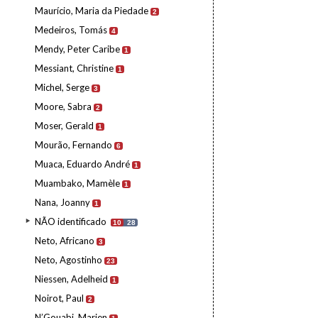
Maurício, Maria da Piedade
2
Medeiros, Tomás
4
Mendy, Peter Caribe
1
Messiant, Christine
1
Michel, Serge
3
Moore, Sabra
2
Moser, Gerald
1
Mourão, Fernando
6
Muaca, Eduardo André
1
Muambako, Mamèle
1
Nana, Joanny
1
NÃO identificado
10
28
Neto, Africano
3
Neto, Agostinho
23
Niessen, Adelheid
1
Noirot, Paul
2
N’Gouabi, Marien