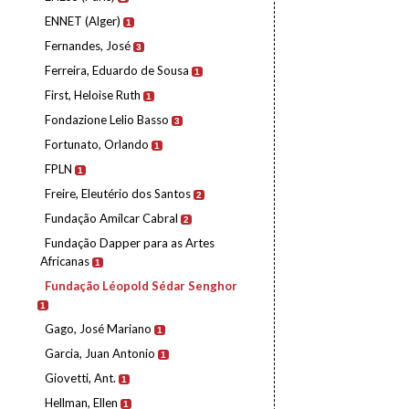
ENNET (Alger)
1
Fernandes, José
3
Ferreira, Eduardo de Sousa
1
First, Heloise Ruth
1
Fondazione Lelio Basso
3
Fortunato, Orlando
1
FPLN
1
Freire, Eleutério dos Santos
2
Fundação Amílcar Cabral
2
Fundação Dapper para as Artes
Africanas
1
Fundação Léopold Sédar Senghor
1
Gago, José Mariano
1
Garcia, Juan Antonio
1
Giovetti, Ant.
1
Hellman, Ellen
1