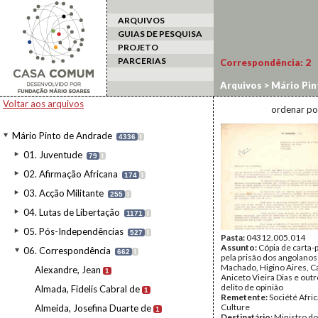
ARQUIVOS
GUIAS DE PESQUISA
PROJETO
PARCERIAS
Correspondência:
2
Arquivos
>
Mário Pin
Voltar aos arquivos
ordenar po
Mário Pinto de Andrade
4336
I
01. Juventude
79
I
02. Afirmação Africana
174
I
03. Acção Militante
255
I
04. Lutas de Libertação
1171
I
05. Pós-Independências
527
I
Pasta:
04312.005.014
Assunto:
Cópia de carta-
06. Correspondência
662
I
pela prisão dos angolanos 
Machado, Higino Aires, C
Alexandre, Jean
1
Aniceto Vieira Dias e outr
delito de opinião
Almada, Fidelis Cabral de
1
Remetente:
Société Afri
Culture
Almeida, Josefina Duarte de
1
Destinatário:
Ministro do