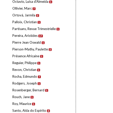
Octavio, Luísa d'Almeida
1
Ollivier, Marc
7
Ortová, Jarmila
2
Palloix, Christian
1
Partisans, Revue Trimestrielle
1
Pereira, Aristides
17
Pierre Jean Oswald
1
Pierson-Mathy, Paulette
2
Présence Africaine
1
Reguier, Philippe
1
Revon, Christian
1
Rocha, Edmundo
7
Rodgers, Joseph
1
Rosenberger, Bernard
1
Rouch, Jane
1
Roy, Maurice
1
Santo, Alda do Espírito
4