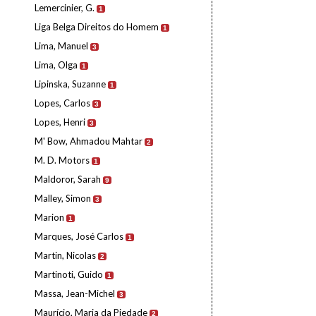
Lemercinier, G.
1
Liga Belga Direitos do Homem
1
Lima, Manuel
3
Lima, Olga
1
Lipinska, Suzanne
1
Lopes, Carlos
3
Lopes, Henri
3
M' Bow, Ahmadou Mahtar
2
M. D. Motors
1
Maldoror, Sarah
9
Malley, Simon
3
Marion
1
Marques, José Carlos
1
Martin, Nicolas
2
Martinoti, Guido
1
Massa, Jean-Michel
3
Maurício, Maria da Piedade
2