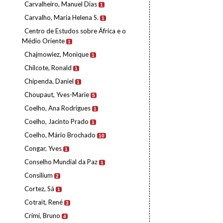
Carvalheiro, Manuel Dias
1
Carvalho, Maria Helena S.
1
Centro de Estudos sobre África e o
Médio Oriente
1
Chajmowiez, Monique
1
Chilcote, Ronald
1
Chipenda, Daniel
1
Choupaut, Yves-Marie
5
Coelho, Ana Rodrigues
1
Coelho, Jacinto Prado
1
Coelho, Mário Brochado
10
Congar, Yves
1
Conselho Mundial da Paz
1
Consilium
2
Cortez, Sá
1
Cotrait, René
3
Crimi, Bruno
4