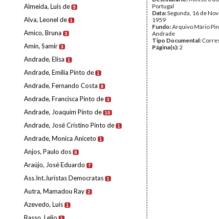
Almeida, Luís de
Portugal
9
Data:
Segunda, 16 de No
Alva, Leonel de
1959
1
Fundo:
Arquivo Mário Pin
Amico, Bruna
Andrade
3
Tipo Documental:
Corre
Amin, Samir
Página(s):
2
3
Andrade, Elisa
1
Andrade, Emília Pinto de
1
Andrade, Fernando Costa
8
Andrade, Francisca Pinto de
3
Andrade, Joaquim Pinto de
10
Andrade, José Cristino Pinto de
1
Andrade, Monica Aniceto
1
Anjos, Paulo dos
8
Araújo, José Eduardo
7
Ass.Int.Juristas Democratas
1
Autra, Mamadou Ray
2
Azevedo, Luís
1
Basso, Lelio
1