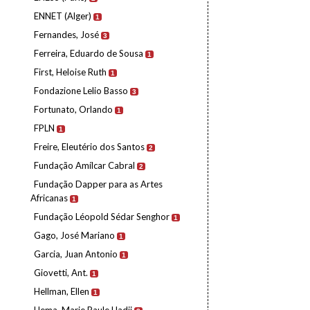
ENNET (Alger)
1
Fernandes, José
3
Ferreira, Eduardo de Sousa
1
First, Heloise Ruth
1
Fondazione Lelio Basso
3
Fortunato, Orlando
1
FPLN
1
Freire, Eleutério dos Santos
2
Fundação Amílcar Cabral
2
Fundação Dapper para as Artes
Africanas
1
Fundação Léopold Sédar Senghor
1
Gago, José Mariano
1
Garcia, Juan Antonio
1
Giovetti, Ant.
1
Hellman, Ellen
1