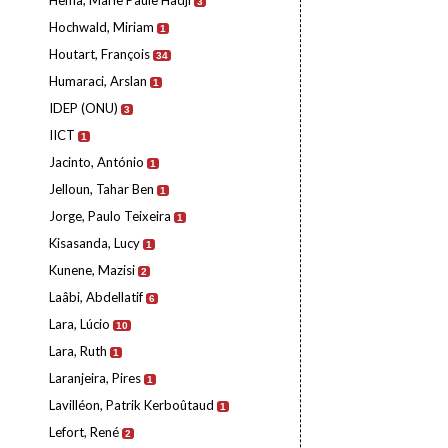
Hema, Marie Paule Hadji
3
Hochwald, Miriam
1
Houtart, François
34
Humaraci, Arslan
1
IDEP (ONU)
3
IICT
1
Jacinto, António
1
Jelloun, Tahar Ben
1
Jorge, Paulo Teixeira
1
Kisasanda, Lucy
1
Kunene, Mazisi
2
Laâbi, Abdellatif
6
Lara, Lúcio
10
Lara, Ruth
1
Laranjeira, Pires
1
Lavilléon, Patrik Kerboûtaud
1
Lefort, René
2