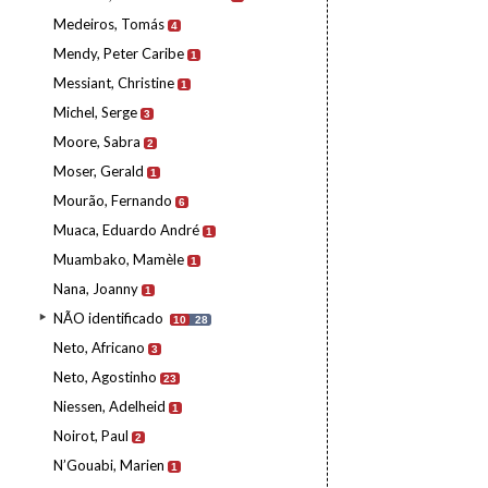
Medeiros, Tomás
4
Mendy, Peter Caribe
1
Messiant, Christine
1
Michel, Serge
3
Moore, Sabra
2
Moser, Gerald
1
Mourão, Fernando
6
Muaca, Eduardo André
1
Muambako, Mamèle
1
Nana, Joanny
1
NÃO identificado
10
28
Neto, Africano
3
Neto, Agostinho
23
Niessen, Adelheid
1
Noirot, Paul
2
N’Gouabi, Marien
1