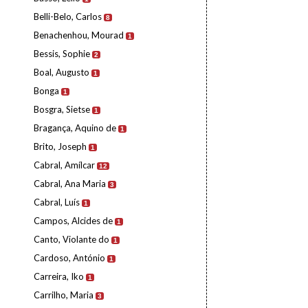
Belli-Belo, Carlos
8
Benachenhou, Mourad
1
Bessis, Sophie
2
Boal, Augusto
1
Bonga
1
Bosgra, Sietse
1
Bragança, Aquino de
1
Brito, Joseph
1
Cabral, Amílcar
12
Cabral, Ana Maria
3
Cabral, Luís
1
Campos, Alcides de
1
Canto, Violante do
1
Cardoso, António
1
Carreira, Iko
1
Carrilho, Maria
3