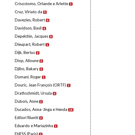
Crisostomo, Orlande e Arlette
1
Cruz, Viriato da
5
Davezies, Robert
4
Davidson, Basil
4
Depelchin, Jacques
5
Dieupart, Robert
1
Dijk, Bertus
2
Diop, Alioune
2
Djibo, Bakary
2
Domani, Roger
1
Douric, Jean François (ORTF)
1
Drathschmidt, Ursula
4
Dubois, Anne
2
Ducados, Anna-Jinga e Henda
16
Editori Riuniti
2
Eduardo e Mariazinha
1
EHESS (Paris)
2