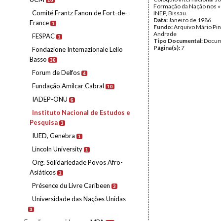
10
Formação da Nação nos «
Comité Frantz Fanon de Fort-de-
INEP, Bissau.
Data:
Janeiro de 1986
France
1
Fundo:
Arquivo Mário Pin
Andrade
FESPAC
1
Tipo Documental:
Docum
Página(s):
7
Fondazione Internazionale Lelio
Basso
36
Forum de Delfos
4
Fundação Amílcar Cabral
10
IADEP-ONU
6
Instituto Nacional de Estudos e
Pesquisa
3
IUED, Genebra
1
Lincoln University
1
Org. Solidariedade Povos Afro-
Asiáticos
1
Présence du Livre Caribeen
3
Universidade das Nações Unidas
3