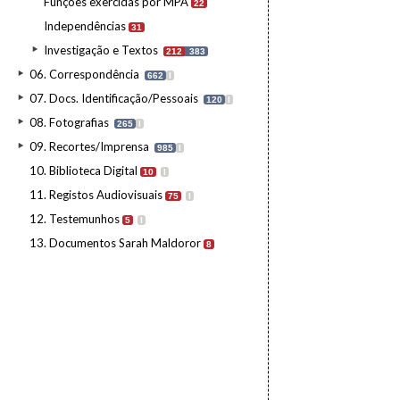
Funções exercidas por MPA
22
Independências
31
Investigação e Textos
212
383
06. Correspondência
662
I
07. Docs. Identificação/Pessoais
120
I
08. Fotografias
265
I
09. Recortes/Imprensa
985
I
10. Biblioteca Digital
10
I
11. Registos Audiovisuais
75
I
12. Testemunhos
5
I
13. Documentos Sarah Maldoror
8