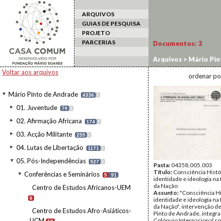
ARQUIVOS
GUIAS DE PESQUISA
PROJETO
PARCERIAS
Documentos:
3
Arquivos
>
Mário Pin
Nacional de Estudos 
Voltar aos arquivos
ordenar po
Mário Pinto de Andrade
4336
I
01. Juventude
79
I
02. Afirmação Africana
174
I
03. Acção Militante
255
I
04. Lutas de Libertação
1171
I
05. Pós-Independências
527
I
Pasta:
04358.005.003
Título:
Consciência Histó
Conferências e Seminários
5
91
identidade e ideologia n
da Nação
Centro de Estudos Africanos-UEM
Assunto:
"Consciência Hi
6
identidade e ideologia n
da Nação", intervenção d
Centro de Estudos Afro-Asiáticos-
Pinto de Andrade, integr
UCM
Colóquio Internacional so