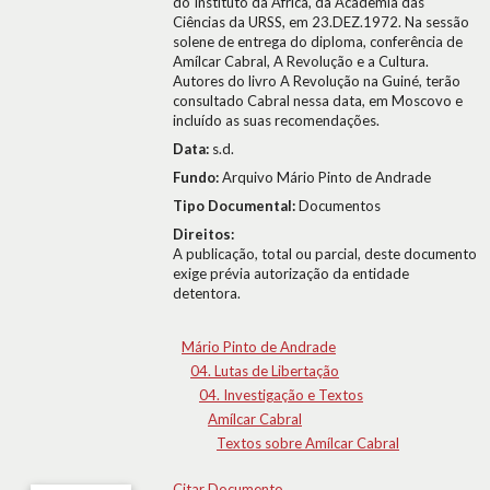
do Instituto da África, da Academia das
Ciências da URSS, em 23.DEZ.1972. Na sessão
solene de entrega do diploma, conferência de
Amílcar Cabral, A Revolução e a Cultura.
Autores do livro A Revolução na Guiné, terão
consultado Cabral nessa data, em Moscovo e
incluído as suas recomendações.
Data:
s.d.
Fundo:
Arquivo Mário Pinto de Andrade
Tipo Documental:
Documentos
Direitos:
A publicação, total ou parcial, deste documento
exige prévia autorização da entidade
detentora.
Mário Pinto de Andrade
04. Lutas de Libertação
04. Investigação e Textos
Amílcar Cabral
Textos sobre Amílcar Cabral
Citar Documento