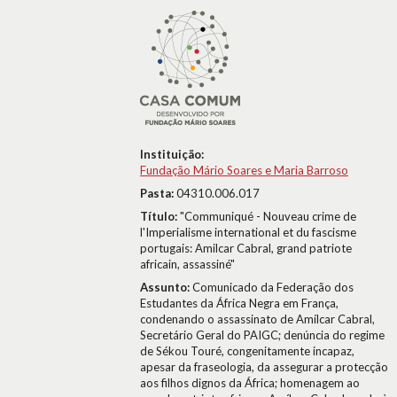
Instituição:
Fundação Mário Soares e Maria Barroso
Pasta:
04310.006.017
Título:
"Communiqué - Nouveau crime de
l'Imperialisme international et du fascisme
portugais: Amilcar Cabral, grand patriote
africain, assassiné"
Assunto:
Comunicado da Federação dos
Estudantes da África Negra em França,
condenando o assassinato de Amílcar Cabral,
Secretário Geral do PAIGC; denúncia do regime
de Sékou Touré, congenitamente incapaz,
apesar da fraseologia, da assegurar a protecção
aos filhos dignos da África; homenagem ao