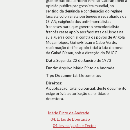
grande patriota africano Amílcar Cabral; apelo à
opinião pública progressista mundial, no
sentido da denúncia e condenação do regime
fascista colonialista português e seus aliados da
OTAN; exigência dos anti-imperialistas
franceses para que governo neocolonialista
francês cesse apoio aos fascistas de Lisboa na
suja guerra colonial contra os povos de Angola,
Moçambique, Guiné-Bissau e Cabo Verde;
reafirmação de fé e apoio total à luta do povo
da Guiné-Bissau, sob a direcção do PAIGC.
Data:
Segunda, 22 de Janeiro de 1973
Fundo:
Arquivo Mário Pinto de Andrade
Tipo Documental:
Documentos
Direitos:
A publicação, total ou parcial, deste documento
exige prévia autorização da entidade
detentora.
Mário Pinto de Andrade
04. Lutas de Libertação
04. Investigação e Textos