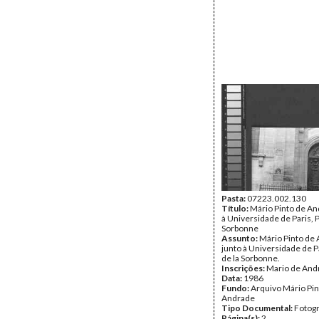
Pasta:
07223.002.130
Título:
Mário Pinto de An
à Universidade de Paris, P
Sorbonne
Assunto:
Mário Pinto de
junto à Universidade de P
de la Sorbonne.
Inscrições:
Mario de Andr
Data:
1986
Fundo:
Arquivo Mário Pin
Andrade
Tipo Documental:
Fotogr
Página(s):
2