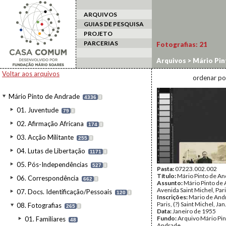
ARQUIVOS
GUIAS DE PESQUISA
PROJETO
PARCERIAS
Fotografias:
21
Arquivos
>
Mário Pin
Voltar aos arquivos
ordenar po
Mário Pinto de Andrade
4336
I
01. Juventude
79
I
02. Afirmação Africana
174
I
03. Acção Militante
255
I
04. Lutas de Libertação
1171
I
05. Pós-Independências
527
I
Pasta:
07223.002.002
Título:
Mário Pinto de An
06. Correspondência
662
I
Assunto:
Mário Pinto de
Avenida Saint Michel, Pari
07. Docs. Identificação/Pessoais
120
I
Inscrições:
Mario de Andr
Paris, (?) Saint Michel, Jan
08. Fotografias
265
I
Data:
Janeiro de 1955
Fundo:
Arquivo Mário Pin
01. Familiares
48
Andrade