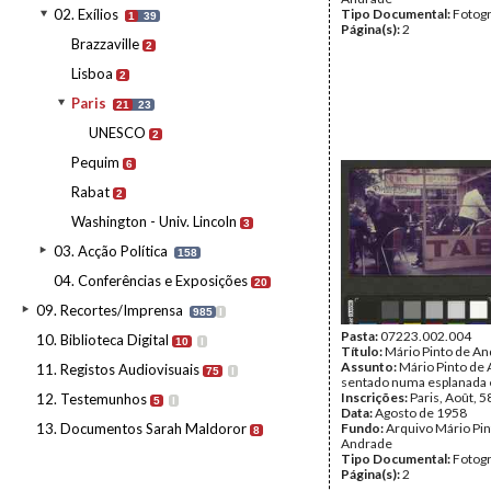
02. Exílios
Tipo Documental:
Fotogr
1
39
Página(s):
2
Brazzaville
2
Lisboa
2
Paris
21
23
UNESCO
2
Pequim
6
Rabat
2
Washington - Univ. Lincoln
3
03. Acção Política
158
04. Conferências e Exposições
20
09. Recortes/Imprensa
985
I
Pasta:
07223.002.004
10. Biblioteca Digital
10
I
Título:
Mário Pinto de An
Assunto:
Mário Pinto de
11. Registos Audiovisuais
75
I
sentado numa esplanada 
Inscrições:
Paris, Août, 5
12. Testemunhos
5
I
Data:
Agosto de 1958
13. Documentos Sarah Maldoror
Fundo:
Arquivo Mário Pin
8
Andrade
Tipo Documental:
Fotogr
Página(s):
2