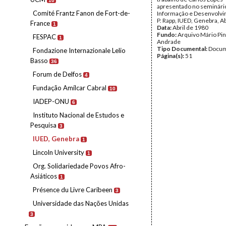
10
apresentado no seminári
Comité Frantz Fanon de Fort-de-
Informação e Desenvolvi
P. Rapp, IUED, Genebra, Ab
France
1
Data:
Abril de 1980
Fundo:
Arquivo Mário Pin
FESPAC
1
Andrade
Tipo Documental:
Docum
Fondazione Internazionale Lelio
Página(s):
51
Basso
36
Forum de Delfos
4
Fundação Amílcar Cabral
10
IADEP-ONU
6
Instituto Nacional de Estudos e
Pesquisa
3
IUED, Genebra
1
Lincoln University
1
Org. Solidariedade Povos Afro-
Asiáticos
1
Présence du Livre Caribeen
3
Universidade das Nações Unidas
3