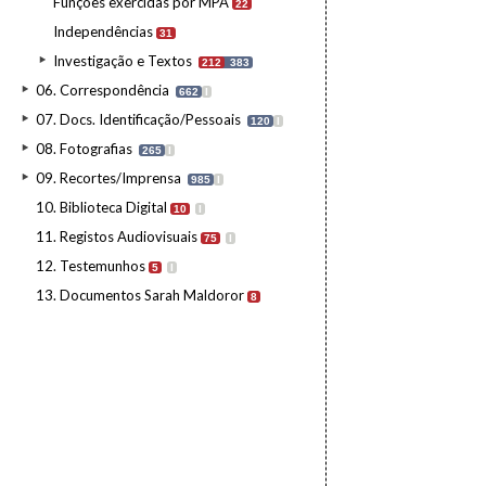
Funções exercidas por MPA
22
Independências
31
Investigação e Textos
212
383
06. Correspondência
662
I
07. Docs. Identificação/Pessoais
120
I
08. Fotografias
265
I
09. Recortes/Imprensa
985
I
10. Biblioteca Digital
10
I
11. Registos Audiovisuais
75
I
12. Testemunhos
5
I
13. Documentos Sarah Maldoror
8