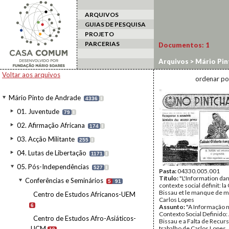
ARQUIVOS
GUIAS DE PESQUISA
PROJETO
PARCERIAS
Documentos:
1
Arquivos
>
Mário Pin
Genebra
Voltar aos arquivos
ordenar po
Mário Pinto de Andrade
4336
I
01. Juventude
79
I
02. Afirmação Africana
174
I
03. Acção Militante
255
I
04. Lutas de Libertação
1171
I
05. Pós-Independências
527
I
Pasta:
04330.005.001
Título:
"L'Information da
Conferências e Seminários
5
91
contexte social définit: l
Bissau et le manque de m
Centro de Estudos Africanos-UEM
Carlos Lopes
6
Assunto:
"A Informação
Contexto Social Definido:
Centro de Estudos Afro-Asiáticos-
Bissau e a Falta de Recurs
UCM
trabalho de Carlos Lopes