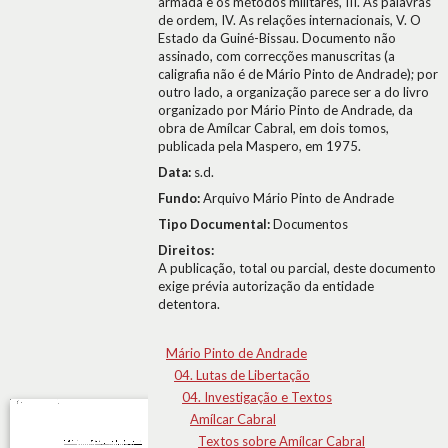
armada e os métodos militares, III. As palavras
de ordem, IV. As relações internacionais, V. O
Estado da Guiné-Bissau. Documento não
assinado, com correcções manuscritas (a
caligrafia não é de Mário Pinto de Andrade); por
outro lado, a organização parece ser a do livro
organizado por Mário Pinto de Andrade, da
obra de Amílcar Cabral, em dois tomos,
publicada pela Maspero, em 1975.
Data:
s.d.
Fundo:
Arquivo Mário Pinto de Andrade
Tipo Documental:
Documentos
Direitos:
A publicação, total ou parcial, deste documento
exige prévia autorização da entidade
detentora.
Mário Pinto de Andrade
04. Lutas de Libertação
04. Investigação e Textos
Amílcar Cabral
Textos sobre Amílcar Cabral