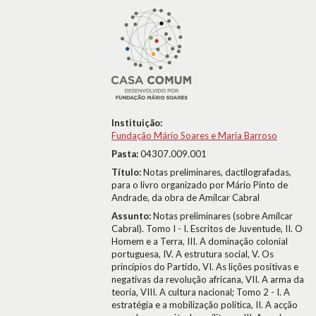
Instituição:
Fundação Mário Soares e Maria Barroso
Pasta:
04307.009.001
Título:
Notas preliminares, dactilografadas,
para o livro organizado por Mário Pinto de
Andrade, da obra de Amílcar Cabral
Assunto:
Notas preliminares (sobre Amílcar
Cabral). Tomo I - I. Escritos de Juventude, II. O
Homem e a Terra, III. A dominação colonial
portuguesa, IV. A estrutura social, V. Os
princípios do Partido, VI. As lições positivas e
negativas da revolução africana, VII. A arma da
teoria, VIII. A cultura nacional; Tomo 2 - I. A
estratégia e a mobilização política, II. A acção