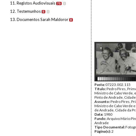
11. Registos Audiovisuais
75
I
12. Testemunhos
5
I
13. Documentos Sarah Maldoror
8
Pasta:
07223.002.115
Título:
Pedro Pires, Prim
Ministro de Cabo Verde, 
Pinto de Andrade, Cidade 
Assunto:
Pedro Pires, Pr
Ministro de Cabo Verde e
de Andrade, Cidade da Pra
Data:
1980
Fundo:
Arquivo Mário Pin
Andrade
Tipo Documental:
Fotogr
Página(s):
2