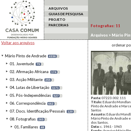
ARQUIVOS
GUIAS DE PESQUISA
PROJETO
PARCERIAS
Fotografias:
11
Arquivos
>
Mário Pin
3.3. Cabo Verde/Ind
Voltar aos arquivos
ordenar po
Mário Pinto de Andrade
4336
I
01. Juventude
79
I
02. Afirmação Africana
174
I
03. Acção Militante
255
I
04. Lutas de Libertação
1171
I
05. Pós-Independências
527
I
Pasta:
07223.002.111
Título:
Eduardo Mondlane
06. Correspondência
662
I
Pinto de Andrade e Marce
Santos
07. Docs. Identificação/Pessoais
120
I
Assunto:
Eduardo Mondla
Mário Pinto de Andrade e
08. Fotografias
265
I
dos Santos.
Data:
c. 1961 - 1965
01. Familiares
48
Fundo:
Arquivo Mário Pin