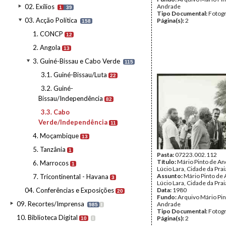
02. Exílios
Andrade
1
39
Tipo Documental:
Fotogr
03. Acção Política
Página(s):
2
158
1. CONCP
12
2. Angola
13
3. Guiné-Bissau e Cabo Verde
115
3.1. Guiné-Bissau/Luta
22
3.2. Guiné-
Bissau/Independência
82
3.3. Cabo
Verde/Independência
11
4. Moçambique
13
5. Tanzânia
1
Pasta:
07223.002.112
Título:
Mário Pinto de An
6. Marrocos
1
Lúcio Lara, Cidade da Prai
Assunto:
Mário Pinto de
7. Tricontinental - Havana
3
Lúcio Lara, Cidade da Prai
04. Conferências e Exposições
Data:
1980
20
Fundo:
Arquivo Mário Pin
09. Recortes/Imprensa
Andrade
985
I
Tipo Documental:
Fotogr
10. Biblioteca Digital
Página(s):
2
10
I