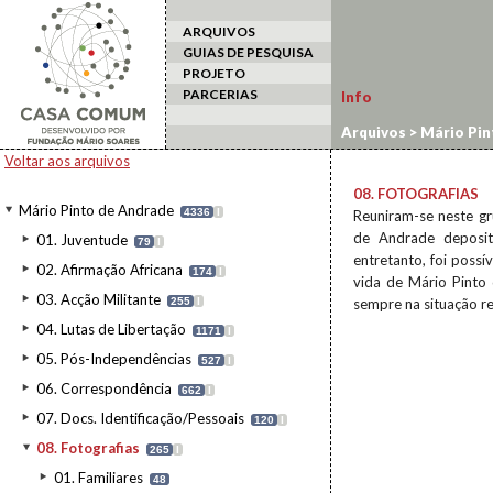
ARQUIVOS
GUIAS DE PESQUISA
PROJETO
PARCERIAS
Info
Arquivos
>
Mário Pin
Voltar aos arquivos
08. FOTOGRAFIAS
Mário Pinto de Andrade
4336
I
Reuniram-se neste g
de Andrade deposit
01. Juventude
79
I
entretanto, foi possí
02. Afirmação Africana
174
I
vida de Mário Pinto 
03. Acção Militante
255
I
sempre na situação re
04. Lutas de Libertação
1171
I
05. Pós-Independências
527
I
06. Correspondência
662
I
07. Docs. Identificação/Pessoais
120
I
08. Fotografias
265
I
01. Familiares
48