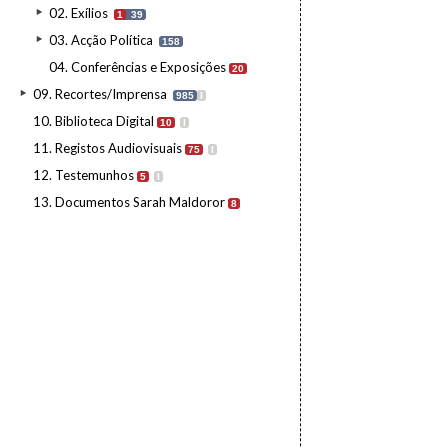
02. Exílios
1
39
03. Acção Política
158
04. Conferências e Exposições
20
09. Recortes/Imprensa
985
I
10. Biblioteca Digital
10
I
11. Registos Audiovisuais
75
I
12. Testemunhos
5
I
13. Documentos Sarah Maldoror
8