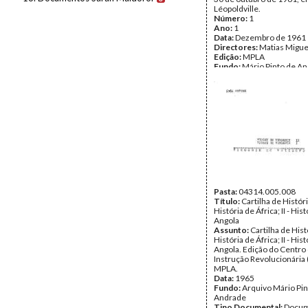
Léopoldville.
Número:
1
Ano:
1
Data:
Dezembro de 1961
Directores:
Matias Migue
Edição:
MPLA
Fundo:
Mário Pinto de A
Tipo Documental:
IMPR
Página(s):
3
Pasta:
04314.005.008
Título:
Cartilha de História
História de África; II - His
Angola
Assunto:
Cartilha de Histó
História de África; II - His
Angola. Edição do Centro
Instrução Revolucionária 
MPLA.
Data:
1965
Fundo:
Arquivo Mário Pin
Andrade
Tipo Documental:
Docum