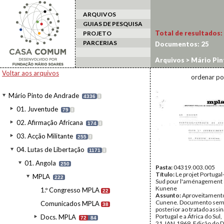
ARQUIVOS
GUIAS DE PESQUISA
Total de resultados:
PROJETO
PARCERIAS
Documentos:
25
Arquivos
>
Mário Pin
Voltar aos arquivos
ordenar po
Mário Pinto de Andrade
4336
I
01. Juventude
79
I
02. Afirmação Africana
174
I
03. Acção Militante
255
I
04. Lutas de Libertação
1171
I
01. Angola
250
Pasta:
04319.003.005
Título:
Le projet Portugal
MPLA
222
Sud pour l'aménagement 
Kunene
1.º Congresso MPLA
22
Assunto:
Aproveitamento
Cunene. Documento sem 
Comunicados MPLA
38
posterior ao tratado assi
Portugal e a África do Sul,
Docs. MPLA
72
84
21.JAN.1969. Edição do D