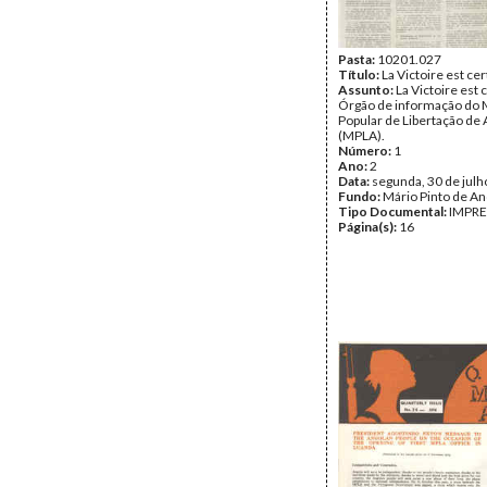
Pasta:
10201.027
Título:
La Victoire est ce
Assunto:
La Victoire est 
Órgão de informação do
Popular de Libertação de
(MPLA).
Número:
1
Ano:
2
Data:
segunda, 30 de julh
Fundo:
Mário Pinto de A
Tipo Documental:
IMPR
Página(s):
16