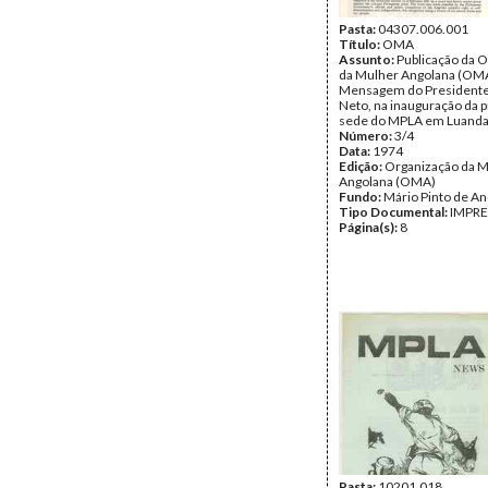
Pasta:
04307.006.001
Título:
OMA
Assunto:
Publicação da 
da Mulher Angolana (OM
Mensagem do Presidente
Neto, na inauguração da 
sede do MPLA em Luanda
Número:
3/4
Data:
1974
Edição:
Organização da 
Angolana (OMA)
Fundo:
Mário Pinto de A
Tipo Documental:
IMPR
Página(s):
8
Pasta:
10201.018