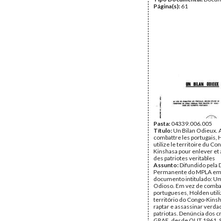
Página(s):
61
Pasta:
04339.006.005
Título:
Un Bilan Odieux. A
combattre les portugais,
utilize le territoire du Co
Kinshasa pour enlever et
des patriotes veritables
Assunto:
Difundido pela
Permanente do MPLA em 
documento intitulado: U
Odioso. Em vez de comba
portugueses, Holden utili
território do Congo-Kins
raptar e assassinar verda
patriotas. Denúncia dos 
GRAE, desde OUT.1961. 