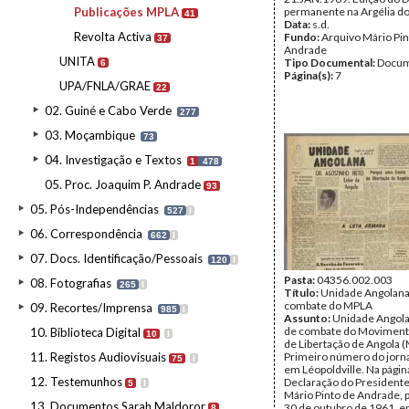
Publicações MPLA
permanente na Argélia d
41
Data:
s.d.
Revolta Activa
Fundo:
Arquivo Mário Pin
37
Andrade
UNITA
Tipo Documental:
Docum
6
Página(s):
7
UPA/FNLA/GRAE
22
02. Guiné e Cabo Verde
277
03. Moçambique
73
04. Investigação e Textos
1
478
05. Proc. Joaquim P. Andrade
93
05. Pós-Independências
527
I
06. Correspondência
662
I
07. Docs. Identificação/Pessoais
120
I
Pasta:
04356.002.003
08. Fotografias
265
I
Título:
Unidade Angolana
combate do MPLA
09. Recortes/Imprensa
985
I
Assunto:
Unidade Angola
de combate do Moviment
10. Biblioteca Digital
10
I
de Libertação de Angola 
11. Registos Audiovisuais
Primeiro número do jorna
75
I
em Léopoldville. Na págin
12. Testemunhos
Declaração do President
5
I
Mário Pinto de Andrade, p
13. Documentos Sarah Maldoror
30 de outubro de 1961, 
8