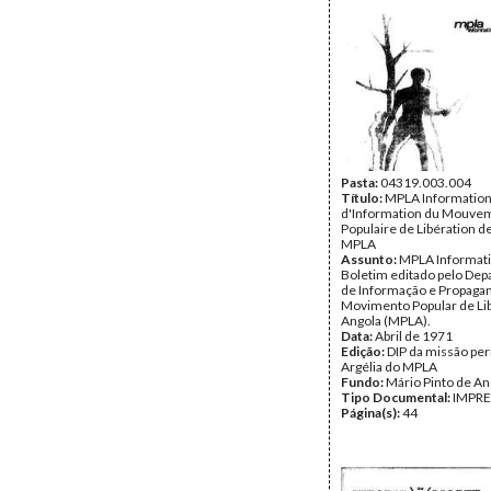
Pasta:
04319.003.004
Título:
MPLA Informations
d'Information du Mouve
Populaire de Libération de
MPLA
Assunto:
MPLA Informati
Boletim editado pelo De
de Informação e Propaga
Movimento Popular de Li
Angola (MPLA).
Data:
Abril de 1971
Edição:
DIP da missão pe
Argélia do MPLA
Fundo:
Mário Pinto de A
Tipo Documental:
IMPR
Página(s):
44