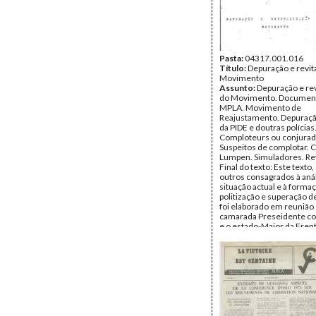
Pasta:
04317.001.016
Título:
Depuração e revit
Movimento
Assunto:
Depuração e rev
do Movimento. Documen
MPLA. Movimento de
Reajustamento. Depuraçã
da PIDE e doutras polícias
Comploteurs ou conjurad
Suspeitos de complotar. 
Lumpen. Simuladores. Rev
Final do texto: Este texto
outros consagrados à aná
situação actual e à forma
politização e superação d
foi elaborado em reunião
camarada Preseidente c
e o estado-Maior da Frent
Data:
Junho de 1973
Fundo:
Arquivo Mário Pin
Andrade
Tipo Documental:
Docum
Página(s):
5