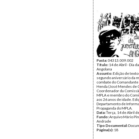
Pasta:
04313.009.002
Título:
14 de Abril - Dia 
Angolana
Assunto:
Edição de texto
segundo aniversário da 
combate do Comandante H
Henda (José Mendes de C
Coordenador da Comissão
MPLA e membro do Comit
aos 26 anos de idade. Edi
Departamento de Inform
Propaganda do MPLA.
Data:
Terça, 14 de Abril 
Fundo:
Arquivo Mário Pin
Andrade
Tipo Documental:
Docum
Página(s):
18