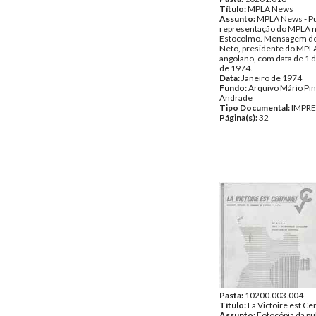
Título:
MPLA News
Assunto:
MPLA News - Pu
representação do MPLA n
Estocolmo. Mensagem de
Neto, presidente do MPLA
angolano, com data de 1 d
de 1974.
Data:
Janeiro de 1974
Fundo:
Arquivo Mário Pin
Andrade
Tipo Documental:
IMPR
Página(s):
32
Pasta:
10200.003.004
Título:
La Victoire est Ce
Assunto:
Fotocópia da pu