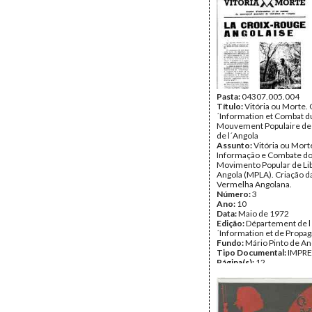
Pasta:
04307.005.004
Título:
Vitória ou Morte.
´Information et Combat d
Mouvement Populaire de 
de l´Angola
Assunto:
Vitória ou Mort
Informação e Combate d
Movimento Popular de Li
Angola (MPLA). Criação d
Vermelha Angolana.
Número:
3
Ano:
10
Data:
Maio de 1972
Edição:
Département de l
´Information et de Prop
Fundo:
Mário Pinto de A
Tipo Documental:
IMPR
Página(s):
12