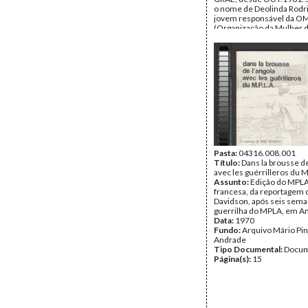
o nome de Deolinda Rodr
jovem responsável da O
(Organização da Mulher d
Data:
Sábado, 18 de Març
Fundo:
Arquivo Mário Pin
Andrade
Tipo Documental:
Docum
Página(s):
4
Pasta:
04316.008.001
Título:
Dans la brousse de
avec les guérrilleros du
Assunto:
Edição do MPLA
francesa, da reportagem d
Davidson, após seis sem
guerrilha do MPLA, em An
Data:
1970
Fundo:
Arquivo Mário Pin
Andrade
Tipo Documental:
Docum
Página(s):
15