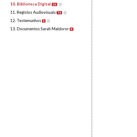
10. Biblioteca Digital
10
I
11. Registos Audiovisuais
75
I
12. Testemunhos
5
I
13. Documentos Sarah Maldoror
8