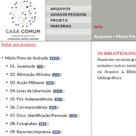
ARQUIVOS
GUIAS DE PESQUISA
PROJETO
PARCERIAS
Info
Arquivos
>
Mário Pin
Voltar aos arquivos
10. BIBLIOTECA DIG
Mário Pinto de Andrade
4336
I
Reuniram-se neste gr
incluídos outros texto
01. Juventude
79
I
no Arquivo & Bibli
02. Afirmação Africana
174
I
bibliográficos.
03. Acção Militante
255
I
04. Lutas de Libertação
1171
I
05. Pós-Independências
527
I
06. Correspondência
662
I
07. Docs. Identificação/Pessoais
120
I
08. Fotografias
265
I
09. Recortes/Imprensa
985
I