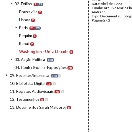
02. Exílios
Data:
Abril de 1990
1
39
Fundo:
Arquivo Mário Pin
Brazzaville
Andrade
2
Tipo Documental:
Fotogr
Lisboa
Página(s):
2
2
Paris
21
23
Pequim
6
Rabat
2
Washington - Univ. Lincoln
3
03. Acção Política
158
04. Conferências e Exposições
20
09. Recortes/Imprensa
985
I
10. Biblioteca Digital
10
I
11. Registos Audiovisuais
75
I
12. Testemunhos
5
I
13. Documentos Sarah Maldoror
8