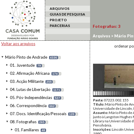
ARQUIVOS
GUIAS DE PESQUISA
PROJETO
PARCERIAS
Fotografias:
3
Arquivos
>
Mário Pin
Voltar aos arquivos
ordenar po
Mário Pinto de Andrade
4336
I
01. Juventude
79
I
02. Afirmação Africana
174
I
03. Acção Militante
255
I
04. Lutas de Libertação
1171
I
05. Pós-Independências
527
I
Pasta:
07223.002.155
Título:
Mário Pinto de An
06. Correspondência
662
I
Universidade de Lincoln, 
Assunto:
Mário Pinto de
07. Docs. Identificação/Pessoais
120
I
junto à Langston Hughes
Library na Universidade d
08. Fotografias
265
I
Pensilvânia.
Inscrições:
Lincoln Univer
01. Familiares
48
1990.