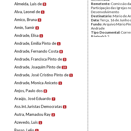
Almeida, Luís de
Remetente:
Comissão da
9
Participação das Igrejas n
Alva, Leonel de
Desenvolvimento
1
Destinatário:
Mário de A
Amico, Bruna
Data:
Terça, 16 de Junho
3
Fundo:
Arquivo Mário Pin
Amin, Samir
Andrade
3
Tipo Documental:
Corre
Andrade, Elisa
1
Página(s):
2
Andrade, Emília Pinto de
1
Andrade, Fernando Costa
8
Andrade, Francisca Pinto de
3
Andrade, Joaquim Pinto de
10
Andrade, José Cristino Pinto de
1
Andrade, Monica Aniceto
1
Anjos, Paulo dos
8
Araújo, José Eduardo
7
Ass.Int.Juristas Democratas
1
Autra, Mamadou Ray
2
Azevedo, Luís
1
Basso, Lelio
1