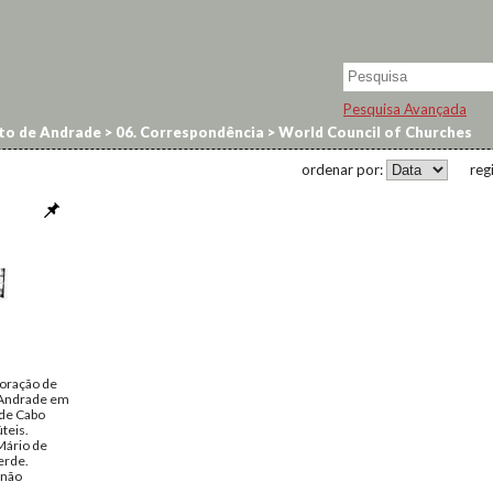
Pesquisa Avançada
to de Andrade
>
06. Correspondência
>
World Council of Churches
ordenar por:
reg
boração de
 Andrade em
de Cabo
teis.
Mário de
erde.
 não