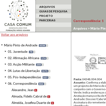
ARQUIVOS
GUIAS DE PESQUISA
PROJETO
PARCERIAS
Correspondência:
1
Arquivos
>
Mário Pin
Voltar aos arquivos
Mário Pinto de Andrade
4336
I
01. Juventude
79
I
02. Afirmação Africana
174
I
03. Acção Militante
255
I
04. Lutas de Libertação
1171
I
05. Pós-Independências
527
I
Pasta:
04348.004.004
Assunto:
Confirma a ela
06. Correspondência
662
I
um projecto de Mário de
conjunto com o Governo 
Alexandre, Jean
1
Verde; Indica endereços ú
Anotação manuscrita de 
Almada, Fidelis Cabral de
1
Andrade: Dossier/Cabo V
Assinatura do remetente
Almeida, Josefina Duarte de
1
identificada.