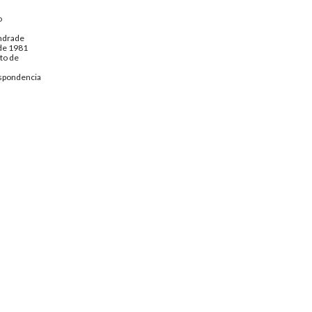
o
ndrade
 de 1981
to de
spondencia