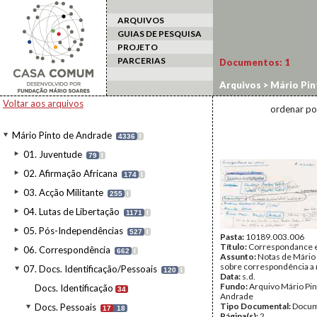
ARQUIVOS
GUIAS DE PESQUISA
PROJETO
PARCERIAS
Documentos:
1
Arquivos
>
Mário Pin
Apontamentos/Not
Voltar aos arquivos
ordenar po
Mário Pinto de Andrade
4336
I
01. Juventude
79
I
02. Afirmação Africana
174
I
03. Acção Militante
255
I
04. Lutas de Libertação
1171
I
05. Pós-Independências
527
I
Pasta:
10189.003.006
Título:
Correspondance 
06. Correspondência
662
I
Assunto:
Notas de Mário
sobre correspondência a 
07. Docs. Identificação/Pessoais
120
I
Data:
s.d.
Fundo:
Arquivo Mário Pin
Docs. Identificação
34
Andrade
Tipo Documental:
Docum
Docs. Pessoais
17
18
Página(s):
2