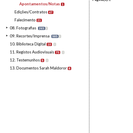
Apontamentos/Notas
1
Edições/Contratos
47
Falecimento
21
08. Fotografias
265
I
09. Recortes/Imprensa
985
I
10. Biblioteca Digital
10
I
11. Registos Audiovisuais
75
I
12. Testemunhos
5
I
13. Documentos Sarah Maldoror
8