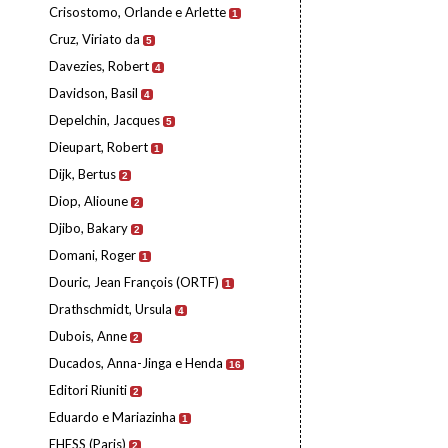
Crisostomo, Orlande e Arlette
1
Cruz, Viriato da
5
Davezies, Robert
4
Davidson, Basil
4
Depelchin, Jacques
5
Dieupart, Robert
1
Dijk, Bertus
2
Diop, Alioune
2
Djibo, Bakary
2
Domani, Roger
1
Douric, Jean François (ORTF)
1
Drathschmidt, Ursula
4
Dubois, Anne
2
Ducados, Anna-Jinga e Henda
16
Editori Riuniti
2
Eduardo e Mariazinha
1
EHESS (Paris)
2