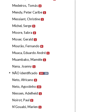
Medeiros, Tomás
4
Mendy, Peter Caribe
1
Messiant, Christine
1
Michel, Serge
3
Moore, Sabra
2
Moser, Gerald
1
Mourão, Fernando
6
Muaca, Eduardo André
1
Muambako, Mamèle
1
Nana, Joanny
1
NÃO identificado
10
28
Neto, Africano
3
Neto, Agostinho
23
Niessen, Adelheid
1
Noirot, Paul
2
N’Gouabi, Marien
1