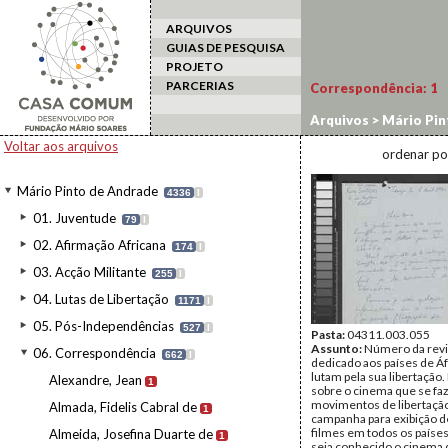
ARQUIVOS
GUIAS DE PESQUISA
PROJETO
PARCERIAS
Correspondência:
1
Arquivos
>
Mário Pin
Voltar aos arquivos
ordenar po
Mário Pinto de Andrade
4336
I
01. Juventude
79
I
02. Afirmação Africana
174
I
03. Acção Militante
255
I
04. Lutas de Libertação
1171
I
05. Pós-Independências
527
I
Pasta:
04311.003.055
Assunto:
Número da revi
06. Correspondência
662
I
dedicado aos países de Áf
lutam pela sua libertação.
Alexandre, Jean
1
sobre o cinema que se faz
movimentos de libertação
Almada, Fidelis Cabral de
1
campanha para exibição 
filmes em todos os países
Almeida, Josefina Duarte de
1
seja conhecido o cinema