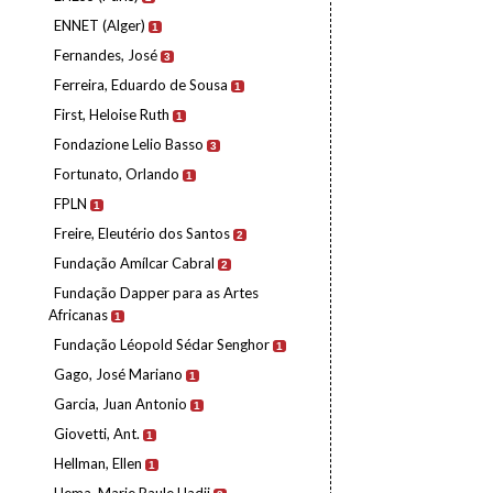
ENNET (Alger)
1
Fernandes, José
3
Ferreira, Eduardo de Sousa
1
First, Heloise Ruth
1
Fondazione Lelio Basso
3
Fortunato, Orlando
1
FPLN
1
Freire, Eleutério dos Santos
2
Fundação Amílcar Cabral
2
Fundação Dapper para as Artes
Africanas
1
Fundação Léopold Sédar Senghor
1
Gago, José Mariano
1
Garcia, Juan Antonio
1
Giovetti, Ant.
1
Hellman, Ellen
1