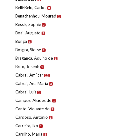
Belli-Belo, Carlos
8
Benachenhou, Mourad
1
Bessis, Sophie
2
Boal, Augusto
1
Bonga
1
Bosgra, Sietse
1
Bragança, Aquino de
1
Brito, Joseph
1
Cabral, Amílcar
12
Cabral, Ana Maria
3
Cabral, Luís
1
Campos, Alcides de
1
Canto, Violante do
1
Cardoso, António
1
Carreira, Iko
1
Carrilho, Maria
3