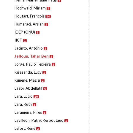
Hema, Marie Paule Hadji
3
Hochwald, Miriam
1
Houtart, François
34
Humaraci, Arslan
1
IDEP (ONU)
3
IICT
1
Jacinto, António
1
Jelloun, Tahar Ben
1
Jorge, Paulo Teixeira
1
Kisasanda, Lucy
1
Kunene, Mazisi
2
Laâbi, Abdellatif
6
Lara, Lúcio
10
Lara, Ruth
1
Laranjeira, Pires
1
Lavilléon, Patrik Kerboûtaud
1
Lefort, René
2