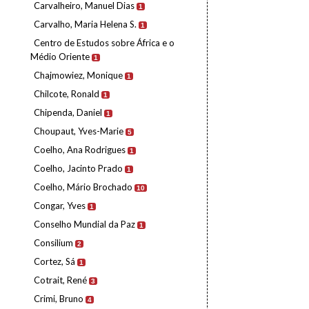
Carvalheiro, Manuel Dias
1
Carvalho, Maria Helena S.
1
Centro de Estudos sobre África e o
Médio Oriente
1
Chajmowiez, Monique
1
Chilcote, Ronald
1
Chipenda, Daniel
1
Choupaut, Yves-Marie
5
Coelho, Ana Rodrigues
1
Coelho, Jacinto Prado
1
Coelho, Mário Brochado
10
Congar, Yves
1
Conselho Mundial da Paz
1
Consilium
2
Cortez, Sá
1
Cotrait, René
3
Crimi, Bruno
4