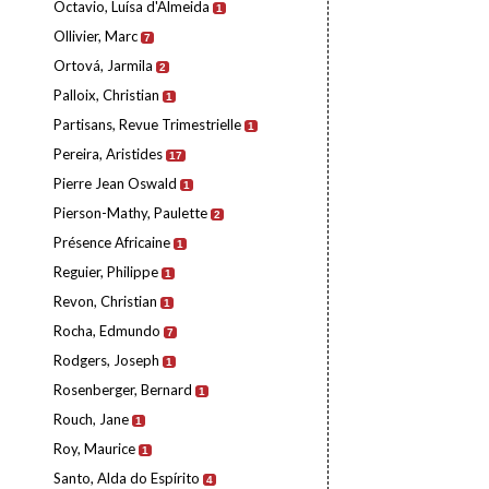
Octavio, Luísa d'Almeida
1
Ollivier, Marc
7
Ortová, Jarmila
2
Palloix, Christian
1
Partisans, Revue Trimestrielle
1
Pereira, Aristides
17
Pierre Jean Oswald
1
Pierson-Mathy, Paulette
2
Présence Africaine
1
Reguier, Philippe
1
Revon, Christian
1
Rocha, Edmundo
7
Rodgers, Joseph
1
Rosenberger, Bernard
1
Rouch, Jane
1
Roy, Maurice
1
Santo, Alda do Espírito
4