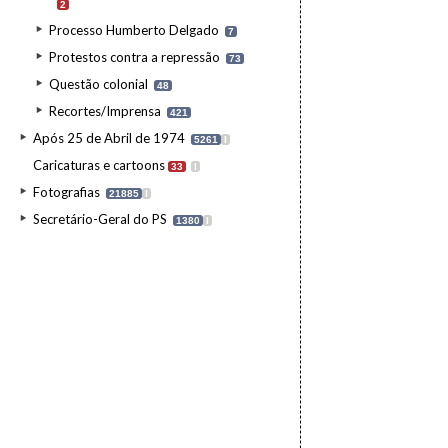
2
Processo Humberto Delgado
7
Protestos contra a repressão
73
Questão colonial
48
Recortes/Imprensa
421
Após 25 de Abril de 1974
5261
I
Caricaturas e cartoons
33
I
Fotografias
21885
I
Secretário-Geral do PS
1380
I