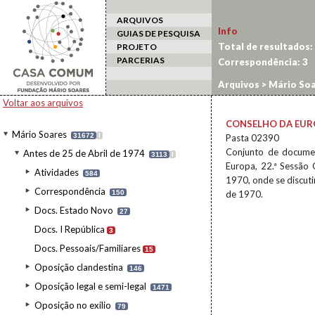
ARQUIVOS
Info
GUIAS DE PESQUISA
Total de resultados:
PROJETO
PARCERIAS
Correspondência:
3
Arquivos
>
Mário Soa
Europa
Voltar aos arquivos
CONSELHO DA EUR
Mário Soares
31672
I
Pasta 02390
Conjunto de documen
Antes de 25 de Abril de 1974
3113
I
Europa, 22.ª Sessão 
Atividades
584
1970, onde se discut
Correspondência
150
de 1970.
Docs. Estado Novo
27
Docs. I República
3
Docs. Pessoais/Familiares
15
Oposição clandestina
146
Oposição legal e semi-legal
1471
Oposição no exílio
79