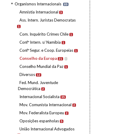
Organismos Internacionais
89
Amnistia Internacional
3
Ass. Intern. Juristas Democratas
1
Com. Inquérito Crimes Chile
1
Confª Intern. s/ Namíbia
1
Confª Segur. e Coop. Europeias
1
Conselho da Europa
21
I
Conselho Mundial da Paz
1
Diversos
12
Fed. Mund. Juventude
Democrática
2
Internacional Socialista
35
Mov. Comunista Internacional
2
Mov. Federalista Europeu
2
Oposições espanholas
5
União Internacional Advogados