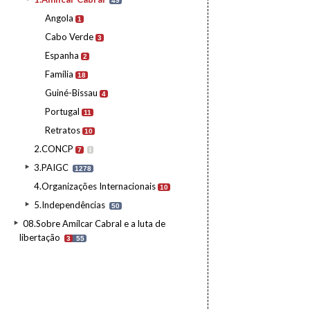
49
Angola
1
Cabo Verde
3
Espanha
2
Família
18
Guiné-Bissau
4
Portugal
11
Retratos
10
2.CONCP
7
I
3.PAIGC
1278
4.Organizações Internacionais
10
5.Independências
50
08.Sobre Amílcar Cabral e a luta de
libertação
3
55