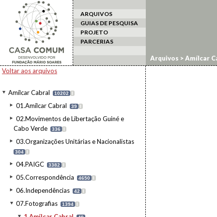
ARQUIVOS
GUIAS DE PESQUISA
PROJETO
PARCERIAS
Arquivos
>
Amílcar C
Voltar aos arquivos
Amílcar Cabral
10202
I
01.Amílcar Cabral
39
I
02.Movimentos de Libertação Guiné e
Cabo Verde
336
I
03.Organizações Unitárias e Nacionalistas
304
I
04.PAIGC
3382
I
05.Correspondência
4650
I
06.Independências
42
I
07.Fotografias
1394
I
1.Amílcar Cabral