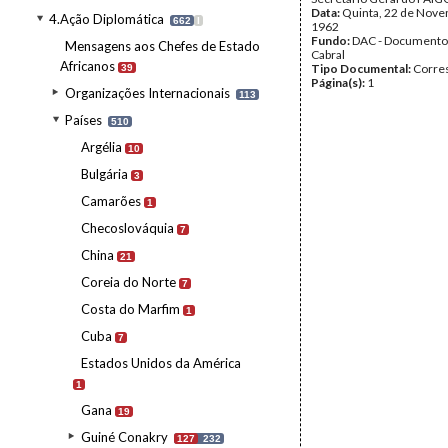
Data:
Quinta, 22 de Nov
4.Ação Diplomática
662
I
1962
Fundo:
DAC - Documento
Mensagens aos Chefes de Estado
Cabral
Africanos
Tipo Documental:
Corre
39
Página(s):
1
Organizações Internacionais
113
Países
510
Argélia
10
Bulgária
3
Camarões
1
Checoslováquia
7
China
21
Coreia do Norte
7
Costa do Marfim
1
Cuba
7
Estados Unidos da América
1
Gana
19
Guiné Conakry
127
232