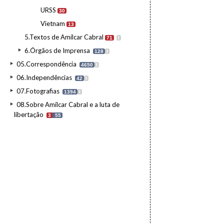
URSS
30
Vietnam
13
5.Textos de Amílcar Cabral
71
I
6.Órgãos de Imprensa
128
I
05.Correspondência
4650
I
06.Independências
42
I
07.Fotografias
1394
I
08.Sobre Amílcar Cabral e a luta de
libertação
3
55