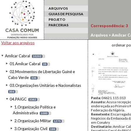
ARQUIVOS
GUIAS DE PESQUISA
PROJETO
PARCERIAS
Correspondência:
3
Arquivos
>
Amílcar C
Voltar aos arquivos
ordenar po
Amílcar Cabral
10202
I
01.Amílcar Cabral
39
I
02.Movimentos de Libertação Guiné e
Cabo Verde
336
I
03.Organizações Unitárias e Nacionalistas
304
I
Pasta:
04621.115.013
04.PAIGC
3382
I
Assunto:
Acusa recepção
endereçada ao Primeiro M
1.Organização Política e
Federação da Nigéria.
Administrativa
1080
I
Remetente:
Encarregado
Negócios da Embaixada da
2.Organização Militar
1275
I
em Conakry
Destinatário:
Amílcar Cab
3.Organização Civil
166
I
Secretário Geral do PAIG