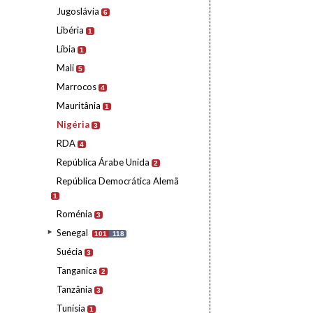
Jugoslávia
6
Libéria
1
Líbia
1
Mali
5
Marrocos
4
Mauritânia
1
Nigéria
3
RDA
4
República Árabe Unida
2
República Democrática Alemã
1
Roménia
3
Senegal
101
118
Suécia
3
Tanganica
2
Tanzânia
3
Tunísia
1