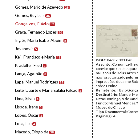
Gomes, Mário de Azevedo
29
Gomes, Ruy Luís
36
Gonçalves, Flávio
52
Graça, Fernando Lopes
40
Inglês, Maria Isabel Aboim
5
Jovanovic
5
Keil, Francisco e Maria
41
Pasta:
04637.003.043
Assunto:
Comunica-lhe q
Kradolfer, Fred
3
convite que recebeu para 
na Escola de Belas Artes 
Lança, Agathão
6
não foi autorizado pelo mi
Impressões de Jaime Bata
Lapa, Manuel Rodrigues
29
sobre Lenine.
Leite, Duarte e Maria Eulália Falcão
Remetente:
Flávio Gonça
3
Destinatário:
Manuel Me
Lima, Sílvio
Data:
Domingo, 5 de Jane
4
Fundo:
Manuel Mendes/
Lisboa, Irene
Museu do Chiado
5
Tipo Documental:
Corre
Lopes, Óscar
Página(s):
4
3
Losa, Ilse
4
Macedo, Diogo de
38