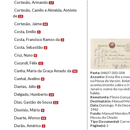
Cortesão, Armando
17
Cortesão, Camilo e Almeida, António
de
13
Cortesão, Jaime
64
Costa, Emílio
1
Costa, Francisco Ramos da
2
Costa, Sebastião
4
Cruz, Nuno
8
Cucurull, Fèlix
11
Cunha, Maria da Graça Amado da
54
Pasta:
04637.003.038
Assunto:
Envia-lhe a nov
Cunhal, Avelino
4
na Póvoa de Varzim. Rela
acontecimento sobre o 3
Dantas, Júlio
1
Janeiro, nome da rua ond
habita.
Delgado, Humberto
19
Remetente:
Flávio Gonça
Destinatário:
Manuel Me
Dias, Gastão de Sousa
21
Data:
Domingo, 9 de Dez
1962
Dionísio, Mário
9
Fundo:
Manuel Mendes/
Museu do Chiado
Duarte, Afonso
44
Tipo Documental:
Corre
Durão, Américo
Página(s):
2
1