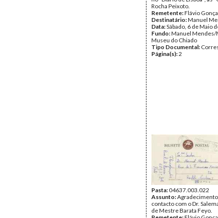
Rocha Peixoto.
Remetente:
Flávio Gonça
Destinatário:
Manuel Me
Data:
Sábado, 6 de Maio 
Fundo:
Manuel Mendes/
Museu do Chiado
Tipo Documental:
Corre
Página(s):
2
Pasta:
04637.003.022
Assunto:
Agradecimento
contacto com o Dr. Salema
de Mestre Barata Feyo.
Remetente:
Flávio Gonça