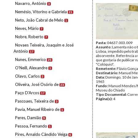
Navarro, António
3
Nemésio, Vitorino e Gabriela
21
Neto, João Cabral de Melo
1
Neves, Mário
7
Nobre, Roberto
7
Pasta:
04637.003.009
Novaes Teixeira, Joaquim e José
Assunto:
Lamenta não o t
António
Lisboa, impedido pelo tra
17
absorvente. Referência a 
Nunes, Emmerico
que gostaria de publicar n
25
"Colóquio".
O'Neill, Alexandre
Remetente:
Flávio Gonça
1
Destinatário:
Manuel Me
Olavo, Carlos
2
Data:
Domingo, 10 de Jan
1965
Oliveira, José Osório de
23
Fundo:
Manuel Mendes/
Museu do Chiado
Paço D'Arcos
17
Tipo Documental:
Corre
Página(s):
4
Pascoaes, Teixeira de
3
Pavia, Manuel Ribeiro de
1
Peres, Damião
9
Pessoa, Fernando
1
Pires, Arnaldo Cândido Veiga
6