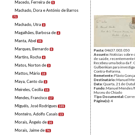
Macedo, Ferreira de
5
Machado, Dora e António de Barros
71
Machado, Utra
3
Magalhães, Barbosa de
4
Manta, Abel
39
Marques, Bernardo
8
Pasta:
04637.003.050
Assunto:
Noticias sobre 
Martins, Rocha
4
de saúde, recentemente f
Recebeu uma bolsa da F. C
Matos, Norton de
3
Gulbenkian para investigar
Contra-Reforma.
Mattos, Mário
16
Remetente:
Flávio Gonça
Destinatário:
Manuel Me
Maya, Canto da
3
Data:
Quarta, 21 de Outu
Fundo:
Manuel Mendes/
Meireles, Cecília
15
Museu do Chiado
Tipo Documental:
Corre
Mendes, Francisco
17
Página(s):
4
Miguéis, José Rodrigues
105
Monteiro, Adolfo Casais
13
Morais, Ângelo de
16
Morais, Jaime de
76