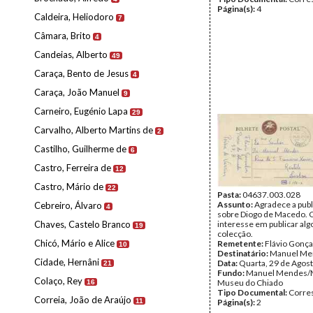
Página(s):
4
Caldeira, Heliodoro
7
Câmara, Brito
4
Candeias, Alberto
49
Caraça, Bento de Jesus
4
Caraça, João Manuel
9
Carneiro, Eugénio Lapa
29
Carvalho, Alberto Martins de
2
Castilho, Guilherme de
6
Castro, Ferreira de
12
Castro, Mário de
22
Pasta:
04637.003.028
Assunto:
Agradece a pub
Cebreiro, Álvaro
4
sobre Diogo de Macedo. 
Chaves, Castelo Branco
interesse em publicar alg
19
colecção.
Chicó, Mário e Alice
Remetente:
Flávio Gonça
10
Destinatário:
Manuel Me
Cidade, Hernâni
Data:
Quarta, 29 de Agos
21
Fundo:
Manuel Mendes/
Colaço, Rey
Museu do Chiado
16
Tipo Documental:
Corre
Correia, João de Araújo
11
Página(s):
2