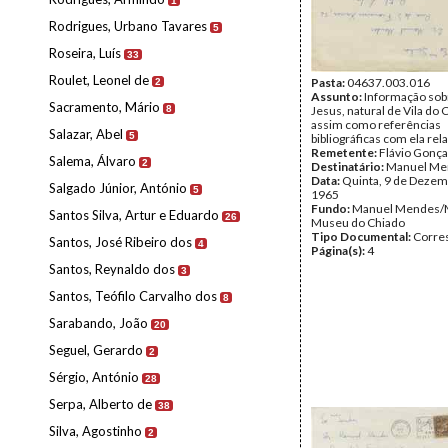
1
Rodrigues, Urbano Tavares
5
Roseira, Luís
33
Roulet, Leonel de
Pasta:
04637.003.016
2
Assunto:
Informação sob
Sacramento, Mário
8
Jesus, natural de Vila do
assim como referências
Salazar, Abel
5
bibliográficas com ela rel
Remetente:
Flávio Gonça
Salema, Álvaro
2
Destinatário:
Manuel Me
Data:
Quinta, 9 de Dezem
Salgado Júnior, António
5
1965
Fundo:
Manuel Mendes/
Santos Silva, Artur e Eduardo
26
Museu do Chiado
Tipo Documental:
Corre
Santos, José Ribeiro dos
4
Página(s):
4
Santos, Reynaldo dos
3
Santos, Teófilo Carvalho dos
8
Sarabando, João
20
Seguel, Gerardo
2
Sérgio, António
28
Serpa, Alberto de
38
Silva, Agostinho
2