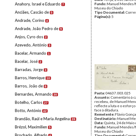
Anahory, Israel e Eduardo
Fundo:
Manuel Mendes/
7
Museu do Chiado
Anciães, Cascão de
Tipo Documental:
Corre
5
Página(s):
5
Andrade, Corino
4
Andrade, João Pedro de
9
Anjos, Cyro dos
2
Azevedo, António
3
Bacelar, Armando
1
Bacelar, José
2
Barradas, Jorge
3
Barros, Henrique
10
Barros, João de
8
Pasta:
04637.003.025
Bernardes, Armando
30
Assunto:
Comentário à c
recebeu, de Manuel Men
Botelho, Carlos
27
reflecte a luta e o esforço 
face à ditadura.
Botto, António
42
Remetente:
Flávio Gonça
Brandão, Raúl e Maria Angelina
Destinatário:
Manuel Me
28
Data:
Quinta, 24 de Maio
Brézol, Maximilien
Fundo:
Manuel Mendes/
5
Museu do Chiado
Brochado, Alfredo
Tipo Documental:
Corre
4