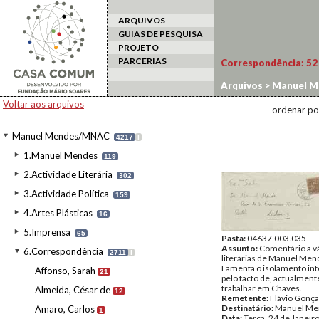
ARQUIVOS
GUIAS DE PESQUISA
PROJETO
PARCERIAS
Correspondência:
52
Arquivos
>
Manuel M
Voltar aos arquivos
ordenar po
Manuel Mendes/MNAC
4217
I
1.Manuel Mendes
119
2.Actividade Literária
302
3.Actividade Política
159
4.Artes Plásticas
16
5.Imprensa
65
Pasta:
04637.003.035
Assunto:
Comentário a vá
6.Correspondência
2711
I
literárias de Manuel Men
Lamenta o isolamento int
Affonso, Sarah
21
pelo facto de, actualmente
trabalhar em Chaves.
Almeida, César de
12
Remetente:
Flávio Gonça
Destinatário:
Manuel Me
Amaro, Carlos
1
Data:
Terça, 24 de Janeir