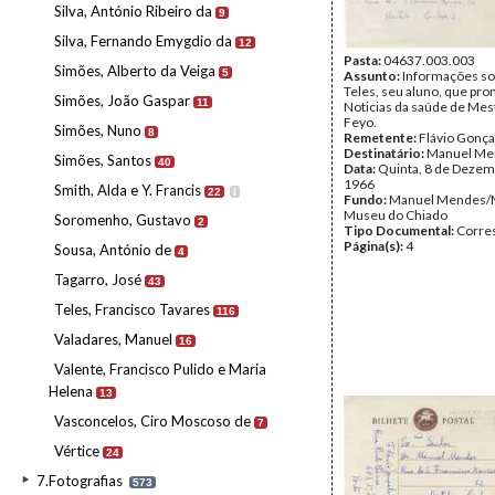
Silva, António Ribeiro da
9
Silva, Fernando Emygdio da
12
Pasta:
04637.003.003
Simões, Alberto da Veiga
5
Assunto:
Informações s
Teles, seu aluno, que prom
Simões, João Gaspar
11
Noticias da saúde de Mes
Feyo.
Simões, Nuno
8
Remetente:
Flávio Gonça
Destinatário:
Manuel Me
Simões, Santos
40
Data:
Quinta, 8 de Dezem
1966
Smith, Alda e Y. Francis
22
I
Fundo:
Manuel Mendes/
Museu do Chiado
Soromenho, Gustavo
2
Tipo Documental:
Corre
Página(s):
4
Sousa, António de
4
Tagarro, José
43
Teles, Francisco Tavares
116
Valadares, Manuel
16
Valente, Francisco Pulido e Maria
Helena
13
Vasconcelos, Ciro Moscoso de
7
Vértice
24
7.Fotografias
573