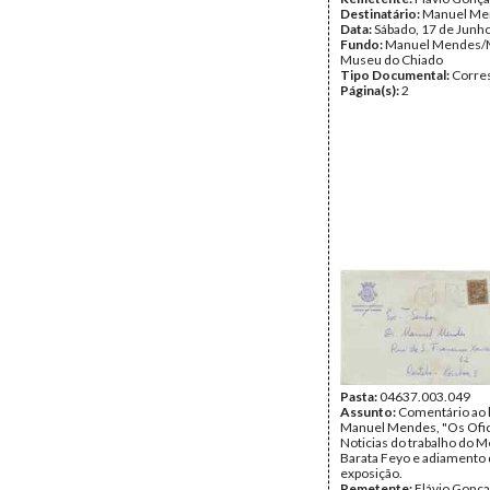
Destinatário:
Manuel Me
Data:
Sábado, 17 de Junh
Fundo:
Manuel Mendes/
Museu do Chiado
Tipo Documental:
Corre
Página(s):
2
Pasta:
04637.003.049
Assunto:
Comentário ao l
Manuel Mendes, "Os Ofic
Noticias do trabalho do M
Barata Feyo e adiamento 
exposição.
Remetente:
Flávio Gonça