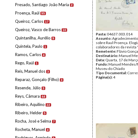
Presado, Santiago João Maria
2
Proença, Raúl
95
Queiroz, Carlos
17
Queiroz, Vasco de Barros
10
Pasta:
04637.003.014
Quintanilha, Aurélio
Assunto:
Agradecimento 
9
sobre Raul Proença. Elogi
Quintela, Paulo
colaboradores da revista 
1
Remetente:
Flávio Gonça
Ramos, Carlos
4
Destinatário:
Manuel Me
Data:
Quarta, 17 de Març
Rego, Raúl
1
Fundo:
Manuel Mendes/
Museu do Chiado
Reis, Manuel dos
3
Tipo Documental:
Corre
Página(s):
4
Reparaz, Gonçalo (Filho)
3
Resende, Júlio
3
Reys, Câmara
44
Ribeiro, Aquilino
22
Ribeiro, Helder
5
Rocha, José e Selma
7
Rocheta, Manuel
4
Rodrigues, Armindo