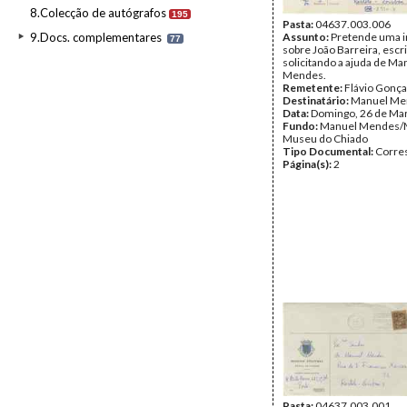
8.Colecção de autógrafos
195
Pasta:
04637.003.006
9.Docs. complementares
Assunto:
Pretende uma 
77
sobre João Barreira, escri
solicitando a ajuda de Ma
Mendes.
Remetente:
Flávio Gonça
Destinatário:
Manuel Me
Data:
Domingo, 26 de Ma
Fundo:
Manuel Mendes/
Museu do Chiado
Tipo Documental:
Corre
Página(s):
2
Pasta:
04637.003.001