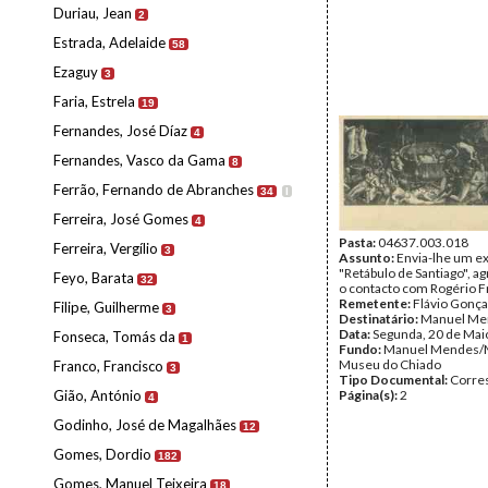
Duriau, Jean
2
Estrada, Adelaide
58
Ezaguy
3
Faria, Estrela
19
Fernandes, José Díaz
4
Fernandes, Vasco da Gama
8
Ferrão, Fernando de Abranches
34
I
Ferreira, José Gomes
4
Pasta:
04637.003.018
Ferreira, Vergílio
3
Assunto:
Envia-lhe um e
"Retábulo de Santiago", 
Feyo, Barata
32
o contacto com Rogério Fr
Remetente:
Flávio Gonça
Filipe, Guilherme
3
Destinatário:
Manuel Me
Data:
Segunda, 20 de Mai
Fonseca, Tomás da
1
Fundo:
Manuel Mendes/
Museu do Chiado
Franco, Francisco
3
Tipo Documental:
Corre
Gião, António
Página(s):
2
4
Godinho, José de Magalhães
12
Gomes, Dordio
182
Gomes, Manuel Teixeira
18