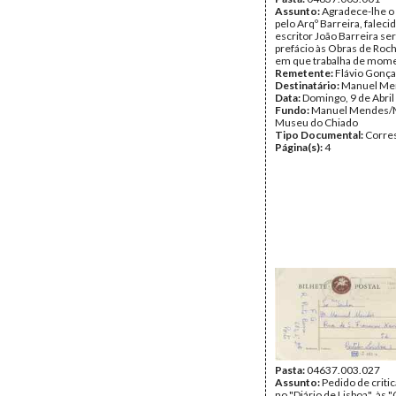
Assunto:
Agradece-lhe o
pelo Arqº Barreira, faleci
escritor João Barreira ser
prefácio às Obras de Roch
em que trabalha de mom
Remetente:
Flávio Gonça
Destinatário:
Manuel Me
Data:
Domingo, 9 de Abril
Fundo:
Manuel Mendes/
Museu do Chiado
Tipo Documental:
Corre
Página(s):
4
Pasta:
04637.003.027
Assunto:
Pedido de critica
no "Diário de Lisboa", às 