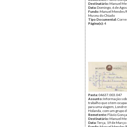
Destinatário:
Manuel Me
Data:
Domingo, 6 de Agos
Fundo:
Manuel Mendes/
Museu do Chiado
Tipo Documental:
Corre
Página(s):
4
Pasta:
04637.003.047
Assunto:
Informação sob
trabalho que o tem ocupa
para uma viagem, Londres
Holanda, com um grupo d
Remetente:
Flávio Gonça
Destinatário:
Manuel Me
Data:
Terça, 19 de Março
Fundo:
Manuel Mendes/