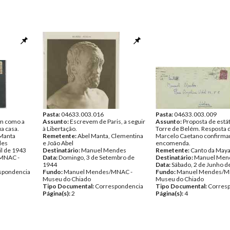
Pasta:
04633.003.016
Pasta:
04633.003.009
im como a
Assunto:
Escrevem de Paris, a seguir
Assunto:
Proposta de estát
a casa.
à Libertação.
Torre de Belém. Resposta 
Manta
Remetente:
Abel Manta, Clementina
Marcelo Caetano confirma
des
e João Abel
encomenda.
il de 1943
Destinatário:
Manuel Mendes
Remetente:
Canto da May
MNAC -
Data:
Domingo, 3 de Setembro de
Destinatário:
Manuel Men
1944
Data:
Sábado, 2 de Junho d
spondencia
Fundo:
Manuel Mendes/MNAC -
Fundo:
Manuel Mendes/M
Museu do Chiado
Museu do Chiado
Tipo Documental:
Correspondencia
Tipo Documental:
Corres
Página(s):
2
Página(s):
4