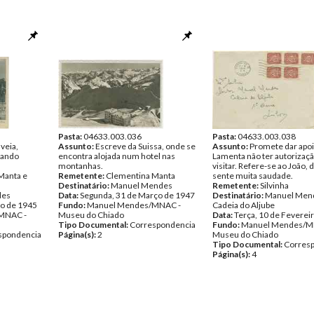
Pasta:
04633.003.036
Pasta:
04633.003.038
veia,
Assunto:
Escreve da Suissa, onde se
Assunto:
Promete dar apoi
uando
encontra alojada num hotel nas
Lamenta não ter autorizaçã
montanhas.
visitar. Refere-se ao João,
Manta e
Remetente:
Clementina Manta
sente muita saudade.
Destinatário:
Manuel Mendes
Remetente:
Silvinha
des
Data:
Segunda, 31 de Março de 1947
Destinatário:
Manuel Mend
to de 1945
Fundo:
Manuel Mendes/MNAC -
Cadeia do Aljube
MNAC -
Museu do Chiado
Data:
Terça, 10 de Feverei
Tipo Documental:
Correspondencia
Fundo:
Manuel Mendes/M
spondencia
Página(s):
2
Museu do Chiado
Tipo Documental:
Corres
Página(s):
4