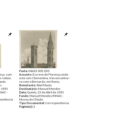
Pasta:
04633.003.030
ença, com
Assunto:
Escreve de Florença onde
s rodeia.
está com Clementina. Irão encontrar-
anta
se com o Bernardo, em Roma.
es
Remetente:
Abel Manta
e 1935
Destinatário:
Manuel Mendes
NAC -
Data:
Quinta, 25 de Abril de 1935
Fundo:
Manuel Mendes/MNAC -
pondencia
Museu do Chiado
Tipo Documental:
Correspondencia
Página(s):
2