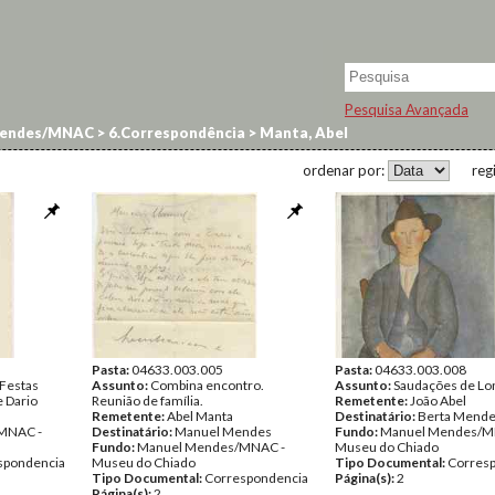
Pesquisa Avançada
endes/MNAC
>
6.Correspondência
>
Manta, Abel
ordenar por:
reg
Pasta:
04633.003.005
Pasta:
04633.003.008
 Festas
Assunto:
Combina encontro.
Assunto:
Saudações de Lo
 Dario
Reunião de família.
Remetente:
João Abel
Remetente:
Abel Manta
Destinatário:
Berta Mend
MNAC -
Destinatário:
Manuel Mendes
Fundo:
Manuel Mendes/M
Fundo:
Manuel Mendes/MNAC -
Museu do Chiado
spondencia
Museu do Chiado
Tipo Documental:
Corres
Tipo Documental:
Correspondencia
Página(s):
2
Página(s):
2