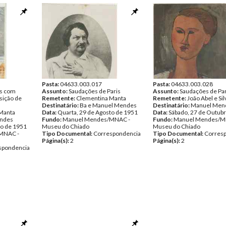
Pasta:
04633.003.017
Pasta:
04633.003.028
is com
Assunto:
Saudações de Paris
Assunto:
Saudações de Par
osição de
Remetente:
Clementina Manta
Remetente:
João Abel e Si
Destinatário:
Ba e Manuel Mendes
Destinatário:
Manuel Men
Manta
Data:
Quarta, 29 de Agosto de 1951
Data:
Sábado, 27 de Outub
ndes
Fundo:
Manuel Mendes/MNAC -
Fundo:
Manuel Mendes/M
to de 1951
Museu do Chiado
Museu do Chiado
MNAC -
Tipo Documental:
Correspondencia
Tipo Documental:
Corres
Página(s):
2
Página(s):
2
spondencia