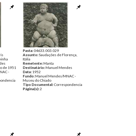
Pasta:
04633.003.029
is
Assunto:
Saudações de Florença,
lvinha
Itália
des
Remetente:
Manta
ro de 1951
Destinatário:
Manuel Mendes
NAC -
Data:
1952
Fundo:
Manuel Mendes/MNAC -
pondencia
Museu do Chiado
Tipo Documental:
Correspondencia
Página(s):
2