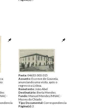
Pasta:
04633.003.015
ica
Assunto:
Escreve de Gouveia,
io
anunciando uma visita, após o
regresso a Lisboa.
Remetente:
João Abel
des
Destinatário:
Berta Mendes
NAC -
Fundo:
Manuel Mendes/MNAC -
Museu do Chiado
pondencia
Tipo Documental:
Correspondencia
Página(s):
2