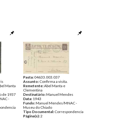
Pasta:
04633.003.037
is
Assunto:
Confirma a visita.
bel Manta
Remetente:
Abel Manta e
Clementina
o de 1937
Destinatário:
Manuel Mendes
NAC -
Data:
1943
Fundo:
Manuel Mendes/MNAC -
pondencia
Museu do Chiado
Tipo Documental:
Correspondencia
Página(s):
2