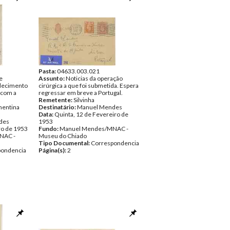
Pasta:
04633.003.021
e
Assunto:
Noticias da operação
edecimento
cirúrgica a que foi submetida. Espera
 com a
regressar em breve a Portugal.
Remetente:
Silvinha
mentina
Destinatário:
Manuel Mendes
Data:
Quinta, 12 de Fevereiro de
des
1953
ro de 1953
Fundo:
Manuel Mendes/MNAC -
NAC -
Museu do Chiado
Tipo Documental:
Correspondencia
pondencia
Página(s):
2