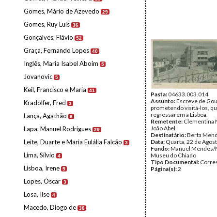
Gomes, Mário de Azevedo
29
Gomes, Ruy Luís
36
Gonçalves, Flávio
52
Graça, Fernando Lopes
40
Inglês, Maria Isabel Aboim
5
Jovanovic
5
Keil, Francisco e Maria
41
Pasta:
04633.003.014
Assunto:
Escreve de Gou
Kradolfer, Fred
3
prometendo visitá-los, q
regressarem a Lisboa.
Lança, Agathão
6
Remetente:
Clementina 
João Abel
Lapa, Manuel Rodrigues
29
Destinatário:
Berta Men
Leite, Duarte e Maria Eulália Falcão
Data:
Quarta, 22 de Agos
3
Fundo:
Manuel Mendes/
Lima, Sílvio
Museu do Chiado
4
Tipo Documental:
Corre
Lisboa, Irene
Página(s):
2
5
Lopes, Óscar
3
Losa, Ilse
4
Macedo, Diogo de
38