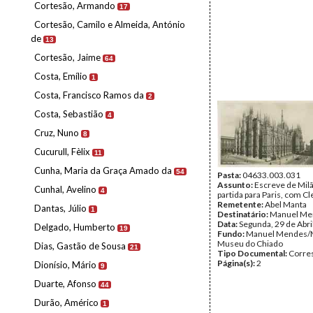
Cortesão, Armando
17
Cortesão, Camilo e Almeida, António
de
13
Cortesão, Jaime
64
Costa, Emílio
1
Costa, Francisco Ramos da
2
Costa, Sebastião
4
Cruz, Nuno
8
Cucurull, Fèlix
11
Cunha, Maria da Graça Amado da
54
Pasta:
04633.003.031
Assunto:
Escreve de Milã
Cunhal, Avelino
4
partida para Paris, com C
Remetente:
Abel Manta
Dantas, Júlio
1
Destinatário:
Manuel Me
Data:
Segunda, 29 de Abri
Delgado, Humberto
19
Fundo:
Manuel Mendes/
Museu do Chiado
Dias, Gastão de Sousa
21
Tipo Documental:
Corre
Página(s):
2
Dionísio, Mário
9
Duarte, Afonso
44
Durão, Américo
1