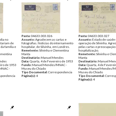
Pasta:
04633.003.026
Pasta:
04633.003.027
adia no
Assunto:
Agradecem as cartas e
Assunto:
Estado de saúde 
stariam de
fotografias. Noticias do internamento
operação de Silvinha. Agr
da família e
hospitalar, de Silvinha, em Londres.
pelas cartas e preocupação
Remetente:
Silvinha e Clementina
hospitalização.
lementina
Manta
Remetente:
Silvinha e Cle
Destinatário:
Manuel Mendes
Manta
ndes
Data:
Quarta, 4 de Fevereiro de 1953
Destinatário:
Manuel Men
eiro de 1953
Fundo:
Manuel Mendes/MNAC -
Data:
Quarta, 4 de Feverei
MNAC -
Museu do Chiado
Fundo:
Manuel Mendes/M
Tipo Documental:
Correspondencia
Museu do Chiado
spondencia
Página(s):
4
Tipo Documental:
Corres
Página(s):
4