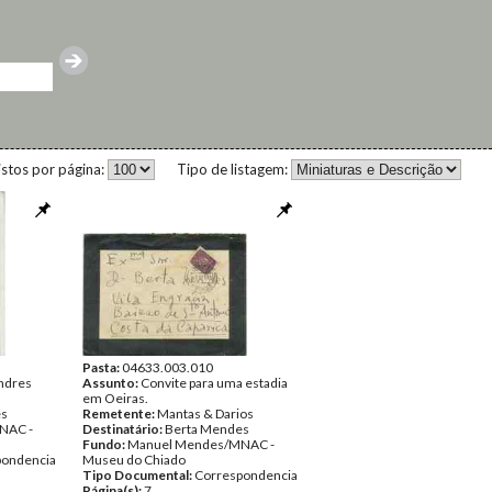
istos por página:
Tipo de listagem:
Pasta:
04633.003.010
ndres
Assunto:
Convite para uma estadia
em Oeiras.
es
Remetente:
Mantas & Darios
NAC -
Destinatário:
Berta Mendes
Fundo:
Manuel Mendes/MNAC -
pondencia
Museu do Chiado
Tipo Documental:
Correspondencia
Página(s):
7