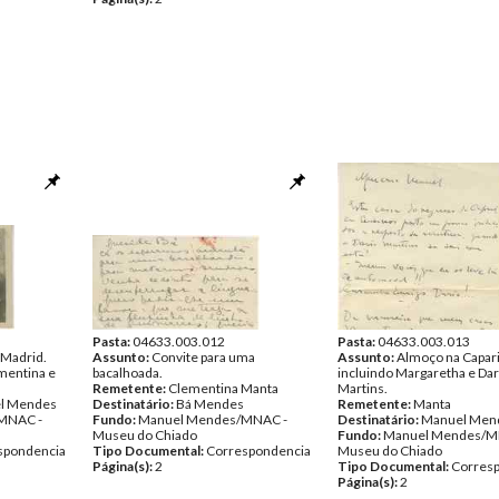
Pasta:
04633.003.012
Pasta:
04633.003.013
Madrid.
Assunto:
Convite para uma
Assunto:
Almoço na Capar
mentina e
bacalhoada.
incluindo Margaretha e Dar
Remetente:
Clementina Manta
Martins.
el Mendes
Destinatário:
Bá Mendes
Remetente:
Manta
MNAC -
Fundo:
Manuel Mendes/MNAC -
Destinatário:
Manuel Men
Museu do Chiado
Fundo:
Manuel Mendes/M
spondencia
Tipo Documental:
Correspondencia
Museu do Chiado
Página(s):
2
Tipo Documental:
Corres
Página(s):
2