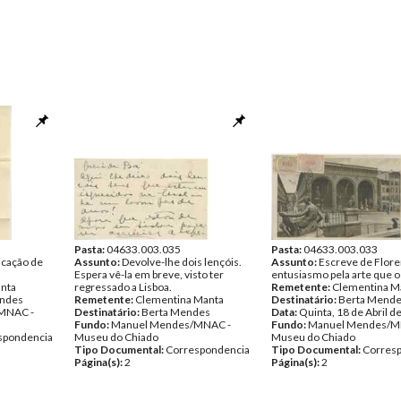
Pasta:
04633.003.035
Pasta:
04633.003.033
licação de
Assunto:
Devolve-lhe dois lençóis.
Assunto:
Escreve de Flor
Espera vê-la em breve, visto ter
entusiasmo pela arte que o
anta
regressado a Lisboa.
Remetente:
Clementina M
ndes
Remetente:
Clementina Manta
Destinatário:
Berta Mend
MNAC -
Destinatário:
Berta Mendes
Data:
Quinta, 18 de Abril d
Fundo:
Manuel Mendes/MNAC -
Fundo:
Manuel Mendes/M
spondencia
Museu do Chiado
Museu do Chiado
Tipo Documental:
Correspondencia
Tipo Documental:
Corres
Página(s):
2
Página(s):
2