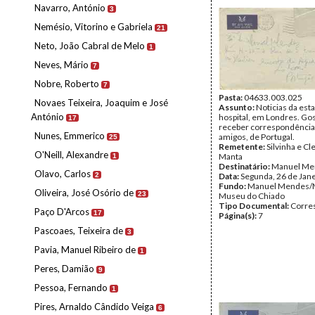
Navarro, António
3
Nemésio, Vitorino e Gabriela
21
Neto, João Cabral de Melo
1
Neves, Mário
7
Nobre, Roberto
7
Pasta:
04633.003.025
Novaes Teixeira, Joaquim e José
Assunto:
Noticias da est
António
hospital, em Londres. Go
17
receber correspondência 
Nunes, Emmerico
amigos, de Portugal.
25
Remetente:
Silvinha e C
O'Neill, Alexandre
Manta
1
Destinatário:
Manuel Me
Olavo, Carlos
2
Data:
Segunda, 26 de Jan
Fundo:
Manuel Mendes/
Oliveira, José Osório de
23
Museu do Chiado
Tipo Documental:
Corre
Paço D'Arcos
17
Página(s):
7
Pascoaes, Teixeira de
3
Pavia, Manuel Ribeiro de
1
Peres, Damião
9
Pessoa, Fernando
1
Pires, Arnaldo Cândido Veiga
6