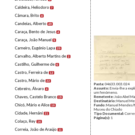
Caldeira, Heliodoro
7
Câmara, Brito
4
Candeias, Alberto
49
Caraça, Bento de Jesus
4
Caraça, João Manuel
9
Carneiro, Eugénio Lapa
29
Carvalho, Alberto Martins de
2
Castilho, Guilherme de
6
Castro, Ferreira de
12
Castro, Mário de
22
Pasta:
04633.003.024
Assunto:
Envia-lhe a exp
Cebreiro, Álvaro
4
um fenómeno.
Chaves, Castelo Branco
Remetente:
João Abel M
19
Destinatário:
Manuel Me
Chicó, Mário e Alice
Fundo:
Manuel Mendes/
10
Museu do Chiado
Cidade, Hernâni
Tipo Documental:
Corre
21
Página(s):
1
Colaço, Rey
16
Correia, João de Araújo
11