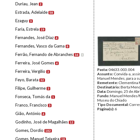
Duriau, Jean
2
Estrada, Adelaide
58
Ezaguy
3
Faria, Estrela
19
Fernandes, José Díaz
4
Fernandes, Vasco da Gama
8
Ferrão, Fernando de Abranches
34
I
Ferreira, José Gomes
4
Pasta:
04633.003.004
Ferreira, Vergílio
3
Assunto:
Convida-a, ass
Manuel Mendes, para a su
Feyo, Barata
32
Remetente:
Clementina 
Destinatário:
Berta Men
Filipe, Guilherme
3
Data:
Domingo, 25 de Abr
Fundo:
Manuel Mendes/
Fonseca, Tomás da
1
Museu do Chiado
Tipo Documental:
Corre
Franco, Francisco
3
Página(s):
6
Gião, António
4
Godinho, José de Magalhães
12
Gomes, Dordio
182
Gomes, Manuel Teixeira
18