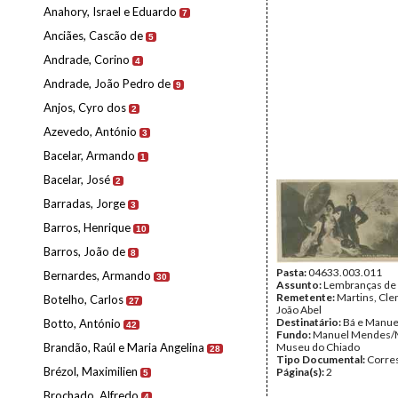
Anahory, Israel e Eduardo
7
Anciães, Cascão de
5
Andrade, Corino
4
Andrade, João Pedro de
9
Anjos, Cyro dos
2
Azevedo, António
3
Bacelar, Armando
1
Bacelar, José
2
Barradas, Jorge
3
Barros, Henrique
10
Barros, João de
8
Pasta:
04633.003.011
Bernardes, Armando
30
Assunto:
Lembranças de 
Remetente:
Martins, Cle
Botelho, Carlos
27
João Abel
Destinatário:
Bá e Manu
Botto, António
42
Fundo:
Manuel Mendes/
Brandão, Raúl e Maria Angelina
Museu do Chiado
28
Tipo Documental:
Corre
Brézol, Maximilien
Página(s):
2
5
Brochado, Alfredo
4