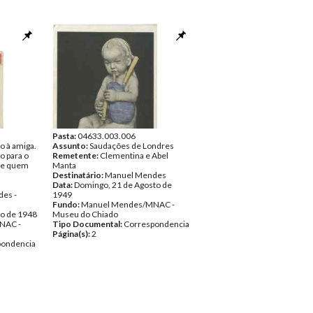
Pasta:
04633.003.006
o à amiga.
Assunto:
Saudações de Londres
o para o
Remetente:
Clementina e Abel
 de quem
Manta
Destinatário:
Manuel Mendes
Data:
Domingo, 21 de Agosto de
es -
1949
Fundo:
Manuel Mendes/MNAC -
ro de 1948
Museu do Chiado
NAC -
Tipo Documental:
Correspondencia
Página(s):
2
pondencia