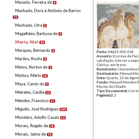
Macedo, Ferreira de
5
Machado, Dora e António de Barros
71
Machado, Utra
3
Magalhães, Barbosa de
4
Manta, Abel
39
Marques, Bernardo
8
Pasta:
04633.003.018
Assunto:
Escreve de Par
Martins, Rocha
4
satisfação. Irão ver a exp
Chirico, em breve.
Matos, Norton de
3
Remetente:
Clementina 
Destinatário:
Manuel Me
Mattos, Mário
16
Data:
Quarta, 22 de Agos
Fundo:
Manuel Mendes/
Maya, Canto da
3
Museu do Chiado
Tipo Documental:
Corre
Meireles, Cecília
15
Página(s):
2
Mendes, Francisco
17
Miguéis, José Rodrigues
105
Monteiro, Adolfo Casais
13
Morais, Ângelo de
16
Morais, Jaime de
76