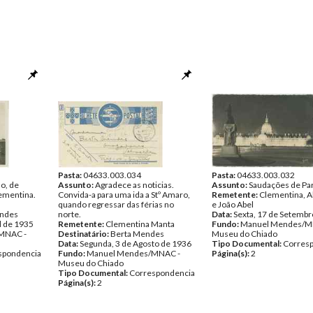
Pasta:
04633.003.034
Pasta:
04633.003.032
o, de
Assunto:
Agradece as noticias.
Assunto:
Saudações de Par
lementina.
Convida-a para uma ida a Stº Amaro,
Remetente:
Clementina, A
quando regressar das férias no
e João Abel
ndes
norte.
Data:
Sexta, 17 de Setembr
l de 1935
Remetente:
Clementina Manta
Fundo:
Manuel Mendes/M
MNAC -
Destinatário:
Berta Mendes
Museu do Chiado
Data:
Segunda, 3 de Agosto de 1936
Tipo Documental:
Corres
spondencia
Fundo:
Manuel Mendes/MNAC -
Página(s):
2
Museu do Chiado
Tipo Documental:
Correspondencia
Página(s):
2