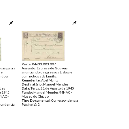
Pasta:
04633.003.007
uas para a
Assunto:
Escreve de Gouveia,
de
anunciando o regresso a Lisboa e
ndo a
com noticias da família.
Remetente:
Abel Manta
a
Destinatário:
Manuel Mendes
des
Data:
Terça, 21 de Agosto de 1945
e 1945
Fundo:
Manuel Mendes/MNAC -
NAC -
Museu do Chiado
Tipo Documental:
Correspondencia
pondencia
Página(s):
2