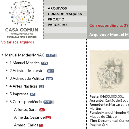
ARQUIVOS
GUIAS DE PESQUISA
PROJETO
PARCERIAS
Correspondência:
39
Arquivos
>
Manuel M
Voltar aos arquivos
Manuel Mendes/MNAC
4217
I
1.Manuel Mendes
119
2.Actividade Literária
302
3.Actividade Política
159
4.Artes Plásticas
16
5.Imprensa
65
Pasta:
04633.003.001
Assunto:
Cartão de Boas
6.Correspondência
2711
I
Remetente:
Margaretha e
Martins
Affonso, Sarah
21
Fundo:
Manuel Mendes/
Museu do Chiado
Almeida, César de
12
Tipo Documental:
Corre
Página(s):
4
Amaro, Carlos
1