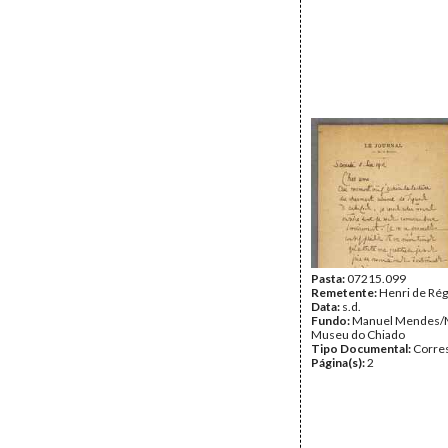
Pasta:
07215.099
Remetente:
Henri de Rég
Data:
s.d.
Fundo:
Manuel Mendes/
Museu do Chiado
Tipo Documental:
Corre
Página(s):
2