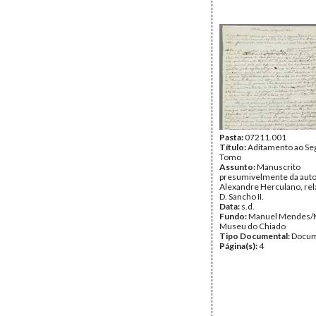
Pasta:
07211.001
Título:
Aditamento ao S
Tomo
Assunto:
Manuscrito
presumivelmente da auto
Alexandre Herculano, rela
D. Sancho II.
Data:
s.d.
Fundo:
Manuel Mendes/
Museu do Chiado
Tipo Documental:
Docum
Página(s):
4