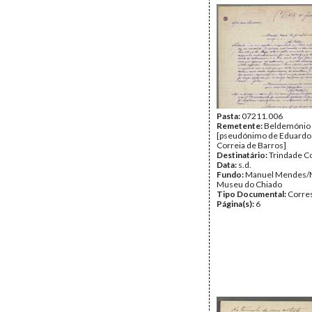
Pasta:
07211.006
Remetente:
Beldemónio
[pseudónimo de Eduardo
Correia de Barros]
Destinatário:
Trindade C
Data:
s.d.
Fundo:
Manuel Mendes/
Museu do Chiado
Tipo Documental:
Corre
Página(s):
6