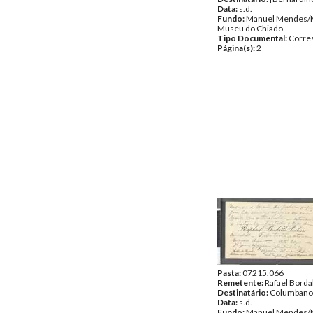
Data:
s.d.
Fundo:
Manuel Mendes/
Museu do Chiado
Tipo Documental:
Corre
Página(s):
2
Pasta:
07215.066
Remetente:
Rafael Borda
Destinatário:
Columbano
Data:
s.d.
Fundo:
Manuel Mendes/