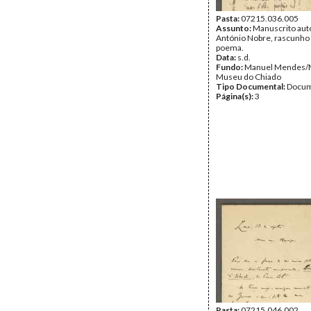
Pasta:
07215.036.005
Assunto:
Manuscrito aut
António Nobre, rascunho
poema.
Data:
s.d.
Fundo:
Manuel Mendes/
Museu do Chiado
Tipo Documental:
Docum
Página(s):
3
Pasta:
07215.046.002