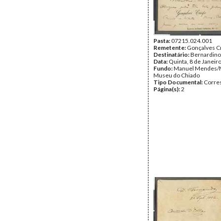
Pasta:
07215.024.001
Remetente:
Gonçalves C
Destinatário:
Bernardino
Data:
Quinta, 8 de Janeir
Fundo:
Manuel Mendes/
Museu do Chiado
Tipo Documental:
Corre
Página(s):
2