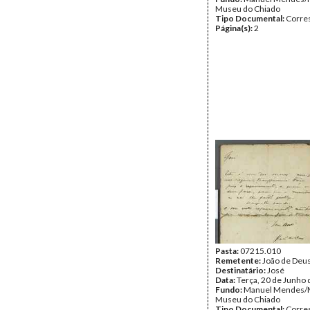
Museu do Chiado
Tipo Documental:
Corre
Página(s):
2
Pasta:
07215.010
Remetente:
João de Deu
Destinatário:
José
Data:
Terça, 20 de Junho
Fundo:
Manuel Mendes/
Museu do Chiado
Tipo Documental:
Corre