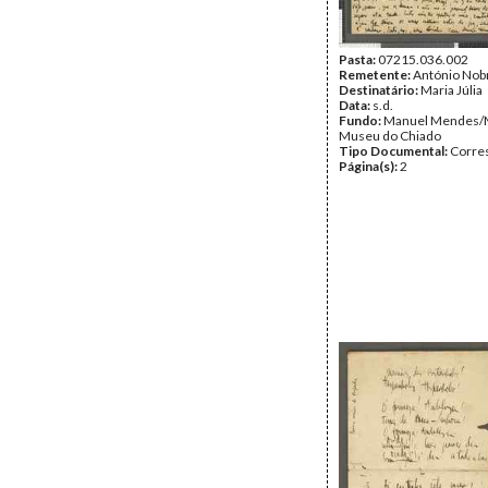
Pasta:
07215.036.002
Remetente:
António Nob
Destinatário:
Maria Júlia
Data:
s.d.
Fundo:
Manuel Mendes/
Museu do Chiado
Tipo Documental:
Corre
Página(s):
2