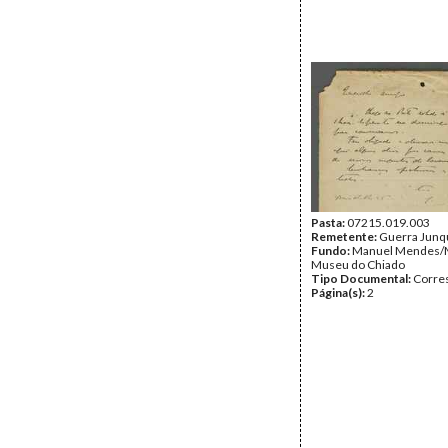
Pasta:
07215.019.003
Remetente:
Guerra Junq
Fundo:
Manuel Mendes/
Museu do Chiado
Tipo Documental:
Corre
Página(s):
2