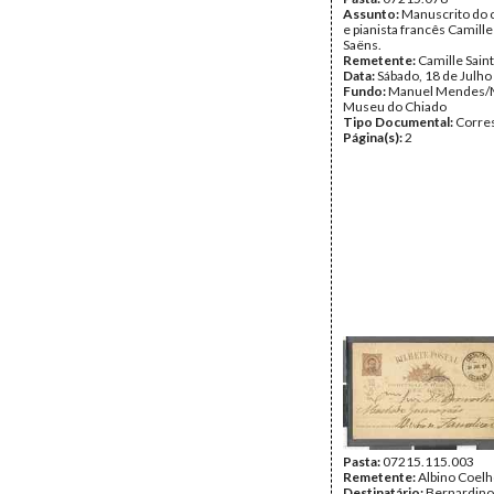
Assunto:
Manuscrito do 
e pianista francês Camille
Saëns.
Remetente:
Camille Sain
Data:
Sábado, 18 de Julho
Fundo:
Manuel Mendes/
Museu do Chiado
Tipo Documental:
Corre
Página(s):
2
Pasta:
07215.115.003
Remetente:
Albino Coel
Destinatário:
Bernardin