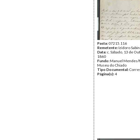
Pasta:
07215.116
Remetente:
Izidoro Sabin
Data:
c. Sábado, 13 de Ou
1860
Fundo:
Manuel Mendes/
Museu do Chiado
Tipo Documental:
Corre
Página(s):
4