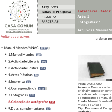
ARQUIVOS
Total de resultados:
GUIAS DE PESQUISA
Arte:
1
PROJETO
PARCERIAS
Fotografias:
1
Arquivos
>
Manuel M
Voltar aos arquivos
ordenar po
Manuel Mendes/MNAC
4217
I
1.Manuel Mendes
119
2.Actividade Literária
302
3.Actividade Política
159
4.Artes Plásticas
16
5.Imprensa
65
Pasta:
07215.000
Assunto:
Dossier verde 
6.Correspondência
2711
I
originalmente se encontr
acondicionada uma parte 
7.Fotografias
573
de autógrafos de Manuel
Fundo:
Manuel Mendes
8.Colecção de autógrafos
195
Museu do Chiado
Tipo Documental:
Fotogr
9.Docs. complementares
77
Página(s):
2