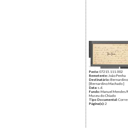
Pasta:
07215.111.002
Remetente:
João Penha
Destinatário:
Bernardino
[Bernardino Machado ]
Data:
s.d.
Fundo:
Manuel Mendes/
Museu do Chiado
Tipo Documental:
Corre
Página(s):
2