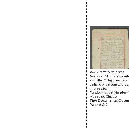
Pasta:
07215.017.002
Assunto:
Manuscrito aut
Ramalho Ortigão no verso
de livro onde consta o lug
impressão.
Fundo:
Manuel Mendes/
Museu do Chiado
Tipo Documental:
Docum
Página(s):
2