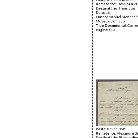
Remetente:
Emídio Nava
Destinatário:
Henrique
Data:
s.d.
Fundo:
Manuel Mendes/
Museu do Chiado
Tipo Documental:
Corre
Página(s):
3
Pasta:
07215.058
Remetente:
Alexandre B
Destinatário:
[Bernardin