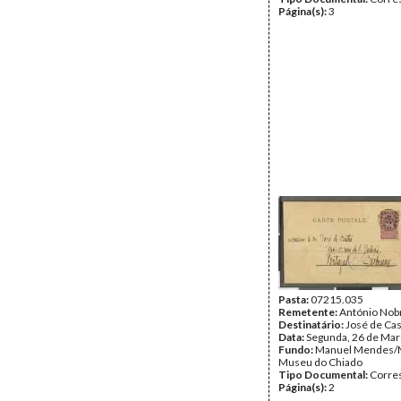
Página(s):
3
Pasta:
07215.035
Remetente:
António Nob
Destinatário:
José de Ca
Data:
Segunda, 26 de Mar
Fundo:
Manuel Mendes/
Museu do Chiado
Tipo Documental:
Corre
Página(s):
2