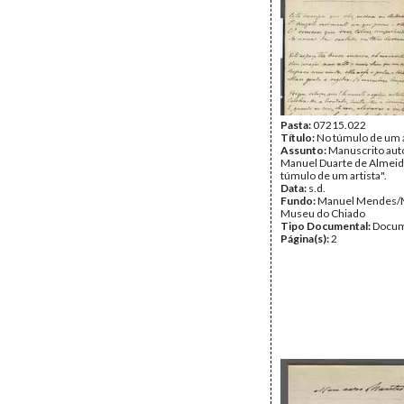
Pasta:
07215.022
Título:
No túmulo de um a
Assunto:
Manuscrito aut
Manuel Duarte de Almeid
túmulo de um artista".
Data:
s.d.
Fundo:
Manuel Mendes/
Museu do Chiado
Tipo Documental:
Docum
Página(s):
2