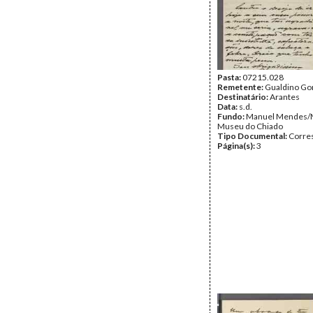
Pasta:
07215.028
Remetente:
Gualdino G
Destinatário:
Arantes
Data:
s.d.
Fundo:
Manuel Mendes/
Museu do Chiado
Tipo Documental:
Corre
Página(s):
3