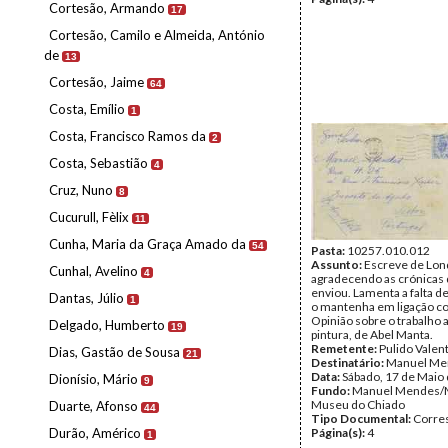
Cortesão, Armando
17
Cortesão, Camilo e Almeida, António
de
13
Cortesão, Jaime
64
Costa, Emílio
1
Costa, Francisco Ramos da
2
Costa, Sebastião
4
Cruz, Nuno
8
Cucurull, Fèlix
11
Cunha, Maria da Graça Amado da
54
Pasta:
10257.010.012
Assunto:
Escreve de Lon
Cunhal, Avelino
4
agradecendo as crónicas 
enviou. Lamenta a falta de
Dantas, Júlio
1
o mantenha em ligação co
Opinião sobre o trabalho a
Delgado, Humberto
19
pintura, de Abel Manta.
Remetente:
Pulido Valen
Dias, Gastão de Sousa
21
Destinatário:
Manuel Me
Data:
Sábado, 17 de Maio
Dionísio, Mário
9
Fundo:
Manuel Mendes/
Museu do Chiado
Duarte, Afonso
44
Tipo Documental:
Corre
Durão, Américo
Página(s):
4
1