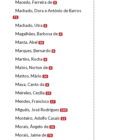
Macedo, Ferreira de
5
Machado, Dora e António de Barros
71
Machado, Utra
3
Magalhães, Barbosa de
4
Manta, Abel
39
Marques, Bernardo
8
Martins, Rocha
4
Matos, Norton de
3
Mattos, Mário
16
Maya, Canto da
3
Meireles, Cecília
15
Mendes, Francisco
17
Miguéis, José Rodrigues
105
Monteiro, Adolfo Casais
13
Morais, Ângelo de
16
Morais, Jaime de
76