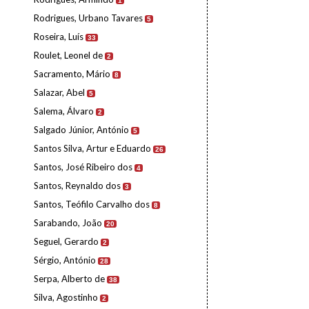
1
Rodrigues, Urbano Tavares
5
Roseira, Luís
33
Roulet, Leonel de
2
Sacramento, Mário
8
Salazar, Abel
5
Salema, Álvaro
2
Salgado Júnior, António
5
Santos Silva, Artur e Eduardo
26
Santos, José Ribeiro dos
4
Santos, Reynaldo dos
3
Santos, Teófilo Carvalho dos
8
Sarabando, João
20
Seguel, Gerardo
2
Sérgio, António
28
Serpa, Alberto de
38
Silva, Agostinho
2