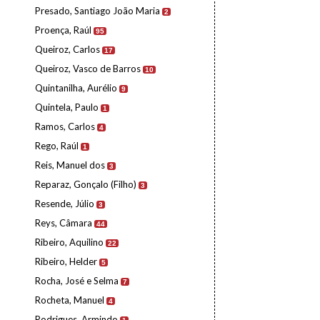
Presado, Santiago João Maria
2
Proença, Raúl
95
Queiroz, Carlos
17
Queiroz, Vasco de Barros
10
Quintanilha, Aurélio
9
Quintela, Paulo
1
Ramos, Carlos
4
Rego, Raúl
1
Reis, Manuel dos
3
Reparaz, Gonçalo (Filho)
3
Resende, Júlio
3
Reys, Câmara
44
Ribeiro, Aquilino
22
Ribeiro, Helder
5
Rocha, José e Selma
7
Rocheta, Manuel
4
Rodrigues, Armindo