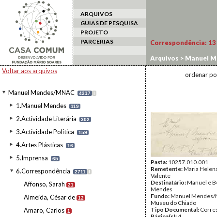
ARQUIVOS
GUIAS DE PESQUISA
PROJETO
PARCERIAS
Correspondência:
13
Arquivos
>
Manuel M
Voltar aos arquivos
ordenar po
Manuel Mendes/MNAC
4217
I
1.Manuel Mendes
119
2.Actividade Literária
302
3.Actividade Política
159
4.Artes Plásticas
16
5.Imprensa
65
Pasta:
10257.010.001
Remetente:
Maria Helena
6.Correspondência
2711
I
Valente
Destinatário:
Manuel e B
Affonso, Sarah
21
Mendes
Fundo:
Manuel Mendes/
Almeida, César de
12
Museu do Chiado
Tipo Documental:
Corre
Amaro, Carlos
1
Página(s):
4