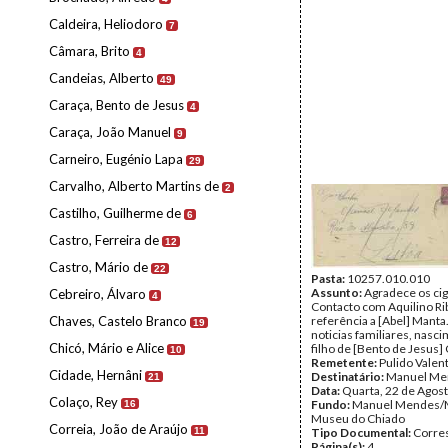
Caldeira, Heliodoro
7
Câmara, Brito
4
Candeias, Alberto
49
Caraça, Bento de Jesus
4
Caraça, João Manuel
9
Carneiro, Eugénio Lapa
29
Carvalho, Alberto Martins de
2
Castilho, Guilherme de
6
Castro, Ferreira de
12
Castro, Mário de
22
Pasta:
10257.010.010
Assunto:
Agradece os cig
Cebreiro, Álvaro
4
Contacto com Aquilino Ri
Chaves, Castelo Branco
referência a [Abel] Manta
19
noticias familiares, nasc
Chicó, Mário e Alice
filho de [Bento de Jesus]
10
Remetente:
Pulido Valen
Cidade, Hernâni
Destinatário:
Manuel Me
21
Data:
Quarta, 22 de Agos
Colaço, Rey
Fundo:
Manuel Mendes/
16
Museu do Chiado
Correia, João de Araújo
11
Tipo Documental:
Corre
Página(s):
4