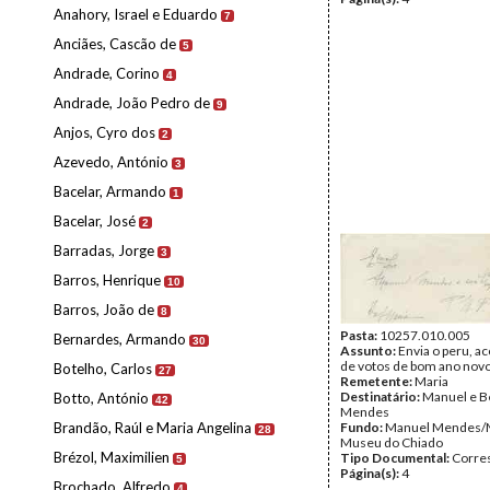
Anahory, Israel e Eduardo
7
Anciães, Cascão de
5
Andrade, Corino
4
Andrade, João Pedro de
9
Anjos, Cyro dos
2
Azevedo, António
3
Bacelar, Armando
1
Bacelar, José
2
Barradas, Jorge
3
Barros, Henrique
10
Barros, João de
8
Pasta:
10257.010.005
Bernardes, Armando
30
Assunto:
Envia o peru, 
de votos de bom ano novo
Botelho, Carlos
27
Remetente:
Maria
Destinatário:
Manuel e B
Botto, António
42
Mendes
Brandão, Raúl e Maria Angelina
Fundo:
Manuel Mendes/
28
Museu do Chiado
Brézol, Maximilien
Tipo Documental:
Corre
5
Página(s):
4
Brochado, Alfredo
4