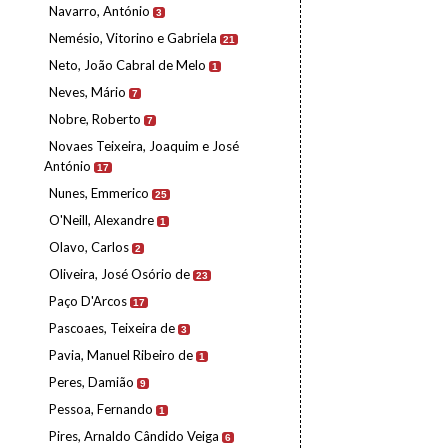
Navarro, António
3
Nemésio, Vitorino e Gabriela
21
Neto, João Cabral de Melo
1
Neves, Mário
7
Nobre, Roberto
7
Novaes Teixeira, Joaquim e José
António
17
Nunes, Emmerico
25
O'Neill, Alexandre
1
Olavo, Carlos
2
Oliveira, José Osório de
23
Paço D'Arcos
17
Pascoaes, Teixeira de
3
Pavia, Manuel Ribeiro de
1
Peres, Damião
9
Pessoa, Fernando
1
Pires, Arnaldo Cândido Veiga
6