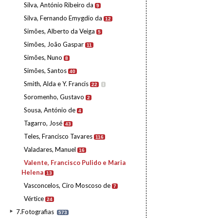
Silva, António Ribeiro da
9
Silva, Fernando Emygdio da
12
Simões, Alberto da Veiga
5
Simões, João Gaspar
11
Simões, Nuno
8
Simões, Santos
40
Smith, Alda e Y. Francis
22
I
Soromenho, Gustavo
2
Sousa, António de
4
Tagarro, José
43
Teles, Francisco Tavares
116
Valadares, Manuel
16
Valente, Francisco Pulido e Maria
Helena
13
Vasconcelos, Ciro Moscoso de
7
Vértice
24
7.Fotografias
573