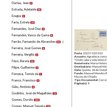
Duriau, Jean
2
Estrada, Adelaide
58
Ezaguy
3
Faria, Estrela
19
Fernandes, José Díaz
4
Fernandes, Vasco da Gama
8
Ferrão, Fernando de Abranches
34
I
Ferreira, José Gomes
4
Pasta:
10257.010.013
Ferreira, Vergílio
3
Assunto:
Agradece comov
"Onde cabe a vida inteira"
Feyo, Barata
32
Remetente:
Maria Helen
Destinatário:
Manuel Me
Filipe, Guilherme
3
Data:
Quinta, 18 de Outu
Fundo:
Manuel Mendes/
Fonseca, Tomás da
1
Museu do Chiado
Tipo Documental:
Corre
Franco, Francisco
3
Página(s):
4
Gião, António
4
Godinho, José de Magalhães
12
Gomes, Dordio
182
Gomes, Manuel Teixeira
18