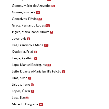
Gomes, Mário de Azevedo
29
Gomes, Ruy Luís
36
Gonçalves, Flávio
52
Graça, Fernando Lopes
40
Inglês, Maria Isabel Aboim
5
Jovanovic
5
Keil, Francisco e Maria
41
Kradolfer, Fred
3
Lança, Agathão
6
Lapa, Manuel Rodrigues
29
Leite, Duarte e Maria Eulália Falcão
3
Lima, Sílvio
4
Lisboa, Irene
5
Lopes, Óscar
3
Losa, Ilse
4
Macedo, Diogo de
38