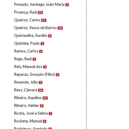
Presado, Santiago João Maria
2
Proença, Raúl
95
Queiroz, Carlos
17
Queiroz, Vasco de Barros
10
Quintanilha, Aurélio
9
Quintela, Paulo
1
Ramos, Carlos
4
Rego, Raúl
1
Reis, Manuel dos
3
Reparaz, Gonçalo (Filho)
3
Resende, Júlio
3
Reys, Câmara
44
Ribeiro, Aquilino
22
Ribeiro, Helder
5
Rocha, José e Selma
7
Rocheta, Manuel
4
Rodrigues, Armindo