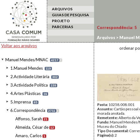
ARQUIVOS
GUIAS DE PESQUISA
PROJETO
PARCERIAS
Correspondência:
5
Arquivos
>
Manuel M
Voltar aos arquivos
ordenar po
Manuel Mendes/MNAC
4217
I
1.Manuel Mendes
119
2.Actividade Literária
302
3.Actividade Política
159
4.Artes Plásticas
16
5.Imprensa
65
Pasta:
10258.008.001
Assunto:
Cartão pessoal
6.Correspondência
2711
I
morada anotada.
Remetente:
Alberto da V
Affonso, Sarah
21
Fundo:
Manuel Mendes/
Museu do Chiado
Almeida, César de
12
Tipo Documental:
Corre
Página(s):
2
Amaro, Carlos
1