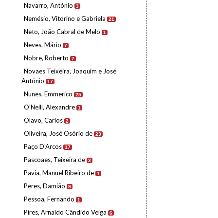
Navarro, António
3
Nemésio, Vitorino e Gabriela
21
Neto, João Cabral de Melo
1
Neves, Mário
7
Nobre, Roberto
7
Novaes Teixeira, Joaquim e José
António
17
Nunes, Emmerico
25
O'Neill, Alexandre
1
Olavo, Carlos
2
Oliveira, José Osório de
23
Paço D'Arcos
17
Pascoaes, Teixeira de
3
Pavia, Manuel Ribeiro de
1
Peres, Damião
9
Pessoa, Fernando
1
Pires, Arnaldo Cândido Veiga
6