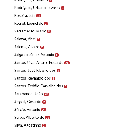
1
Rodrigues, Urbano Tavares
5
Roseira, Luís
33
Roulet, Leonel de
2
Sacramento, Mário
8
Salazar, Abel
5
Salema, Álvaro
2
Salgado Júnior, António
5
Santos Silva, Artur e Eduardo
26
Santos, José Ribeiro dos
4
Santos, Reynaldo dos
3
Santos, Teófilo Carvalho dos
8
Sarabando, João
20
Seguel, Gerardo
2
Sérgio, António
28
Serpa, Alberto de
38
Silva, Agostinho
2