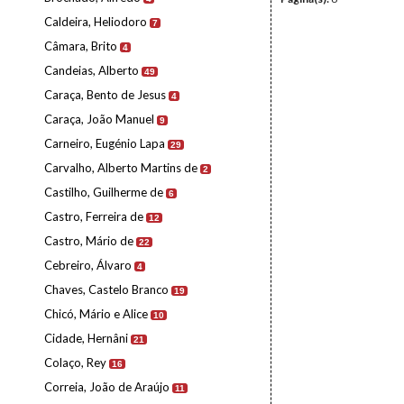
Caldeira, Heliodoro
7
Câmara, Brito
4
Candeias, Alberto
49
Caraça, Bento de Jesus
4
Caraça, João Manuel
9
Carneiro, Eugénio Lapa
29
Carvalho, Alberto Martins de
2
Castilho, Guilherme de
6
Castro, Ferreira de
12
Castro, Mário de
22
Cebreiro, Álvaro
4
Chaves, Castelo Branco
19
Chicó, Mário e Alice
10
Cidade, Hernâni
21
Colaço, Rey
16
Correia, João de Araújo
11