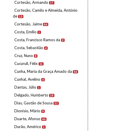
Cortesão, Armando
17
Cortesão, Camilo e Almeida, António
de
13
Cortesão, Jaime
64
Costa, Emílio
1
Costa, Francisco Ramos da
2
Costa, Sebastião
4
Cruz, Nuno
8
Cucurull, Fèlix
11
Cunha, Maria da Graça Amado da
54
Cunhal, Avelino
4
Dantas, Júlio
1
Delgado, Humberto
19
Dias, Gastão de Sousa
21
Dionísio, Mário
9
Duarte, Afonso
44
Durão, Américo
1