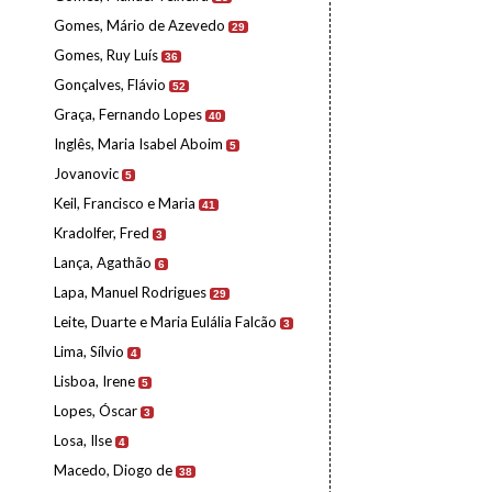
Gomes, Mário de Azevedo
29
Gomes, Ruy Luís
36
Gonçalves, Flávio
52
Graça, Fernando Lopes
40
Inglês, Maria Isabel Aboim
5
Jovanovic
5
Keil, Francisco e Maria
41
Kradolfer, Fred
3
Lança, Agathão
6
Lapa, Manuel Rodrigues
29
Leite, Duarte e Maria Eulália Falcão
3
Lima, Sílvio
4
Lisboa, Irene
5
Lopes, Óscar
3
Losa, Ilse
4
Macedo, Diogo de
38