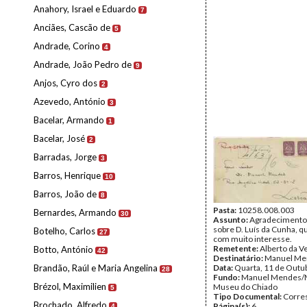
Anahory, Israel e Eduardo
7
Anciães, Cascão de
5
Andrade, Corino
4
Andrade, João Pedro de
9
Anjos, Cyro dos
2
Azevedo, António
3
Bacelar, Armando
1
Bacelar, José
2
Barradas, Jorge
3
Barros, Henrique
10
Barros, João de
8
Pasta:
10258.008.003
Bernardes, Armando
30
Assunto:
Agradecimento 
sobre D. Luís da Cunha, q
Botelho, Carlos
27
com muito interesse.
Remetente:
Alberto da V
Botto, António
42
Destinatário:
Manuel Me
Brandão, Raúl e Maria Angelina
Data:
Quarta, 11 de Outu
28
Fundo:
Manuel Mendes/
Brézol, Maximilien
Museu do Chiado
5
Tipo Documental:
Corre
Brochado, Alfredo
Página(s):
6
4