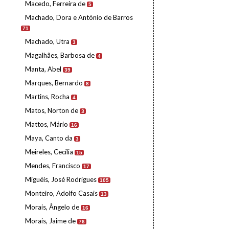
Macedo, Ferreira de
5
Machado, Dora e António de Barros
71
Machado, Utra
3
Magalhães, Barbosa de
4
Manta, Abel
39
Marques, Bernardo
8
Martins, Rocha
4
Matos, Norton de
3
Mattos, Mário
16
Maya, Canto da
3
Meireles, Cecília
15
Mendes, Francisco
17
Miguéis, José Rodrigues
105
Monteiro, Adolfo Casais
13
Morais, Ângelo de
16
Morais, Jaime de
76