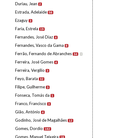
Duriau, Jean
2
Estrada, Adelaide
58
Ezaguy
3
Faria, Estrela
19
Fernandes, José Díaz
4
Fernandes, Vasco da Gama
8
Ferrão, Fernando de Abranches
34
I
Ferreira, José Gomes
4
Ferreira, Vergílio
3
Feyo, Barata
32
Filipe, Guilherme
3
Fonseca, Tomás da
1
Franco, Francisco
3
Gião, António
4
Godinho, José de Magalhães
12
Gomes, Dordio
182
Gomes, Manuel Teixeira
18