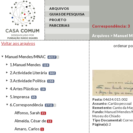
ARQUIVOS
GUIAS DE PESQUISA
PROJETO
PARCERIAS
Correspondência:
3
Arquivos
>
Manuel M
Voltar aos arquivos
ordenar po
Manuel Mendes/MNAC
4217
I
1.Manuel Mendes
119
2.Actividade Literária
302
3.Actividade Política
159
4.Artes Plásticas
16
5.Imprensa
65
Pasta:
04634.015.002
Assunto:
Cartão pessoal
6.Correspondência
2711
I
Remetente:
Canto da Ma
Fundo:
Manuel Mendes/
Affonso, Sarah
21
Museu do Chiado
Tipo Documental:
Corre
Almeida, César de
12
Página(s):
2
Amaro, Carlos
1