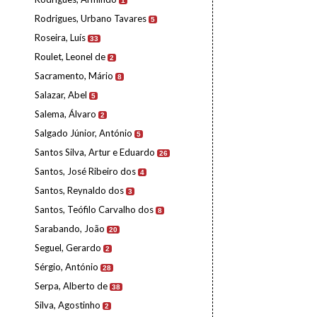
1
Rodrigues, Urbano Tavares
5
Roseira, Luís
33
Roulet, Leonel de
2
Sacramento, Mário
8
Salazar, Abel
5
Salema, Álvaro
2
Salgado Júnior, António
5
Santos Silva, Artur e Eduardo
26
Santos, José Ribeiro dos
4
Santos, Reynaldo dos
3
Santos, Teófilo Carvalho dos
8
Sarabando, João
20
Seguel, Gerardo
2
Sérgio, António
28
Serpa, Alberto de
38
Silva, Agostinho
2