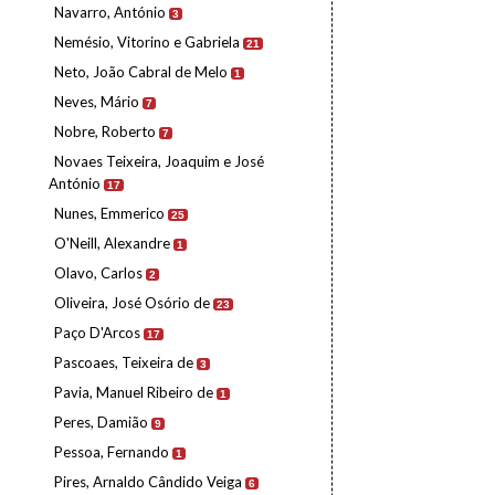
Navarro, António
3
Nemésio, Vitorino e Gabriela
21
Neto, João Cabral de Melo
1
Neves, Mário
7
Nobre, Roberto
7
Novaes Teixeira, Joaquim e José
António
17
Nunes, Emmerico
25
O'Neill, Alexandre
1
Olavo, Carlos
2
Oliveira, José Osório de
23
Paço D'Arcos
17
Pascoaes, Teixeira de
3
Pavia, Manuel Ribeiro de
1
Peres, Damião
9
Pessoa, Fernando
1
Pires, Arnaldo Cândido Veiga
6