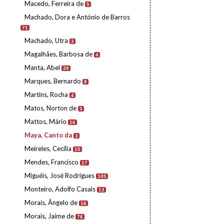
Macedo, Ferreira de
5
Machado, Dora e António de Barros
71
Machado, Utra
3
Magalhães, Barbosa de
4
Manta, Abel
39
Marques, Bernardo
8
Martins, Rocha
4
Matos, Norton de
3
Mattos, Mário
16
Maya, Canto da
3
Meireles, Cecília
15
Mendes, Francisco
17
Miguéis, José Rodrigues
105
Monteiro, Adolfo Casais
13
Morais, Ângelo de
16
Morais, Jaime de
76