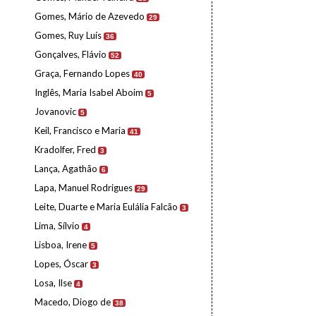
Gomes, Mário de Azevedo
29
Gomes, Ruy Luís
36
Gonçalves, Flávio
52
Graça, Fernando Lopes
40
Inglês, Maria Isabel Aboim
5
Jovanovic
5
Keil, Francisco e Maria
41
Kradolfer, Fred
3
Lança, Agathão
6
Lapa, Manuel Rodrigues
29
Leite, Duarte e Maria Eulália Falcão
3
Lima, Sílvio
4
Lisboa, Irene
5
Lopes, Óscar
3
Losa, Ilse
4
Macedo, Diogo de
38