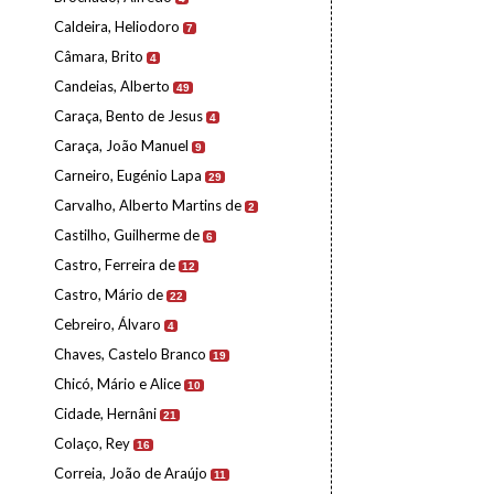
Caldeira, Heliodoro
7
Câmara, Brito
4
Candeias, Alberto
49
Caraça, Bento de Jesus
4
Caraça, João Manuel
9
Carneiro, Eugénio Lapa
29
Carvalho, Alberto Martins de
2
Castilho, Guilherme de
6
Castro, Ferreira de
12
Castro, Mário de
22
Cebreiro, Álvaro
4
Chaves, Castelo Branco
19
Chicó, Mário e Alice
10
Cidade, Hernâni
21
Colaço, Rey
16
Correia, João de Araújo
11