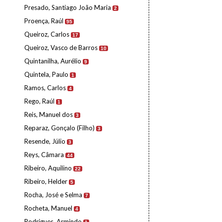
Presado, Santiago João Maria
2
Proença, Raúl
95
Queiroz, Carlos
17
Queiroz, Vasco de Barros
10
Quintanilha, Aurélio
9
Quintela, Paulo
1
Ramos, Carlos
4
Rego, Raúl
1
Reis, Manuel dos
3
Reparaz, Gonçalo (Filho)
3
Resende, Júlio
3
Reys, Câmara
44
Ribeiro, Aquilino
22
Ribeiro, Helder
5
Rocha, José e Selma
7
Rocheta, Manuel
4
Rodrigues, Armindo