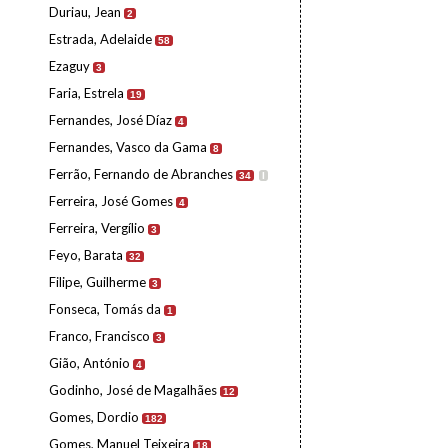
Duriau, Jean
2
Estrada, Adelaide
58
Ezaguy
3
Faria, Estrela
19
Fernandes, José Díaz
4
Fernandes, Vasco da Gama
8
Ferrão, Fernando de Abranches
34
I
Ferreira, José Gomes
4
Ferreira, Vergílio
3
Feyo, Barata
32
Filipe, Guilherme
3
Fonseca, Tomás da
1
Franco, Francisco
3
Gião, António
4
Godinho, José de Magalhães
12
Gomes, Dordio
182
Gomes, Manuel Teixeira
18