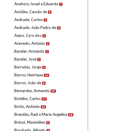
Anahory, Israel e Eduardo
7
Anciães, Cascão de
5
Andrade, Corino
4
Andrade, João Pedro de
9
Anjos, Cyro dos
2
Azevedo, António
3
Bacelar, Armando
1
Bacelar, José
2
Barradas, Jorge
3
Barros, Henrique
10
Barros, João de
8
Bernardes, Armando
30
Botelho, Carlos
27
Botto, António
42
Brandão, Raúl e Maria Angelina
28
Brézol, Maximilien
5
Brochado, Alfredo
4