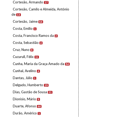
Cortesão, Armando
17
Cortesão, Camilo e Almeida, António
de
13
Cortesão, Jaime
64
Costa, Emílio
1
Costa, Francisco Ramos da
2
Costa, Sebastião
4
Cruz, Nuno
8
Cucurull, Fèlix
11
Cunha, Maria da Graça Amado da
54
Cunhal, Avelino
4
Dantas, Júlio
1
Delgado, Humberto
19
Dias, Gastão de Sousa
21
Dionísio, Mário
9
Duarte, Afonso
44
Durão, Américo
1