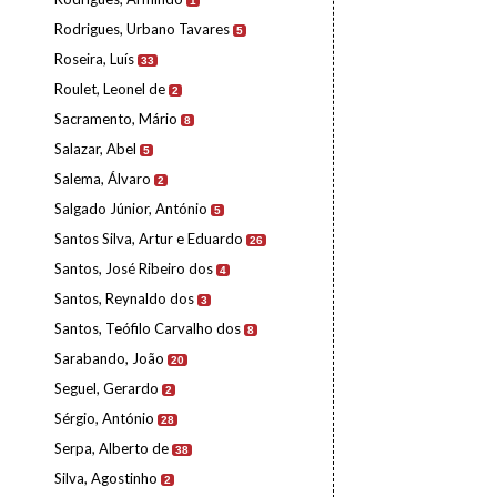
1
Rodrigues, Urbano Tavares
5
Roseira, Luís
33
Roulet, Leonel de
2
Sacramento, Mário
8
Salazar, Abel
5
Salema, Álvaro
2
Salgado Júnior, António
5
Santos Silva, Artur e Eduardo
26
Santos, José Ribeiro dos
4
Santos, Reynaldo dos
3
Santos, Teófilo Carvalho dos
8
Sarabando, João
20
Seguel, Gerardo
2
Sérgio, António
28
Serpa, Alberto de
38
Silva, Agostinho
2