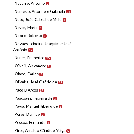
Navarro, António
3
Nemésio, Vitorino e Gabriela
21
Neto, João Cabral de Melo
1
Neves, Mário
7
Nobre, Roberto
7
Novaes Teixeira, Joaquim e José
António
17
Nunes, Emmerico
25
O'Neill, Alexandre
1
Olavo, Carlos
2
Oliveira, José Osório de
23
Paço D'Arcos
17
Pascoaes, Teixeira de
3
Pavia, Manuel Ribeiro de
1
Peres, Damião
9
Pessoa, Fernando
1
Pires, Arnaldo Cândido Veiga
6