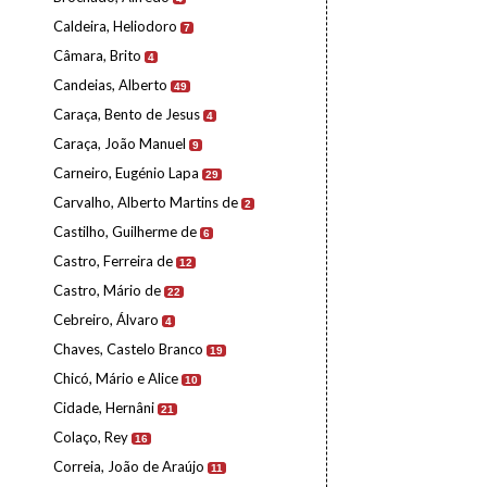
Caldeira, Heliodoro
7
Câmara, Brito
4
Candeias, Alberto
49
Caraça, Bento de Jesus
4
Caraça, João Manuel
9
Carneiro, Eugénio Lapa
29
Carvalho, Alberto Martins de
2
Castilho, Guilherme de
6
Castro, Ferreira de
12
Castro, Mário de
22
Cebreiro, Álvaro
4
Chaves, Castelo Branco
19
Chicó, Mário e Alice
10
Cidade, Hernâni
21
Colaço, Rey
16
Correia, João de Araújo
11