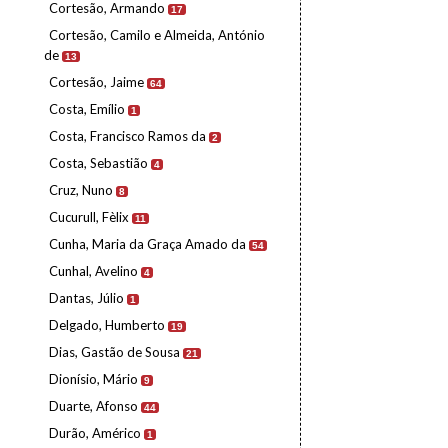
Cortesão, Armando
17
Cortesão, Camilo e Almeida, António
de
13
Cortesão, Jaime
64
Costa, Emílio
1
Costa, Francisco Ramos da
2
Costa, Sebastião
4
Cruz, Nuno
8
Cucurull, Fèlix
11
Cunha, Maria da Graça Amado da
54
Cunhal, Avelino
4
Dantas, Júlio
1
Delgado, Humberto
19
Dias, Gastão de Sousa
21
Dionísio, Mário
9
Duarte, Afonso
44
Durão, Américo
1