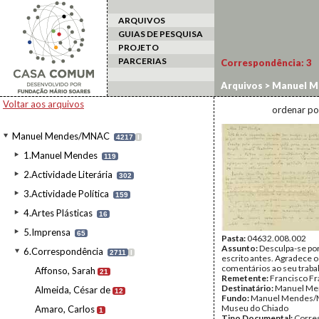
ARQUIVOS
GUIAS DE PESQUISA
PROJETO
PARCERIAS
Correspondência:
3
Arquivos
>
Manuel M
Voltar aos arquivos
ordenar po
Manuel Mendes/MNAC
4217
I
1.Manuel Mendes
119
2.Actividade Literária
302
3.Actividade Política
159
4.Artes Plásticas
16
5.Imprensa
65
Pasta:
04632.008.002
Assunto:
Desculpa-se por
6.Correspondência
2711
I
escrito antes. Agradece o
comentários ao seu traba
Affonso, Sarah
21
Remetente:
Francisco F
Destinatário:
Manuel Me
Almeida, César de
12
Fundo:
Manuel Mendes/
Museu do Chiado
Amaro, Carlos
1
Tipo Documental:
Corre