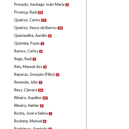
Presado, Santiago João Maria
2
Proença, Raúl
95
Queiroz, Carlos
17
Queiroz, Vasco de Barros
10
Quintanilha, Aurélio
9
Quintela, Paulo
1
Ramos, Carlos
4
Rego, Raúl
1
Reis, Manuel dos
3
Reparaz, Gonçalo (Filho)
3
Resende, Júlio
3
Reys, Câmara
44
Ribeiro, Aquilino
22
Ribeiro, Helder
5
Rocha, José e Selma
7
Rocheta, Manuel
4
Rodrigues, Armindo