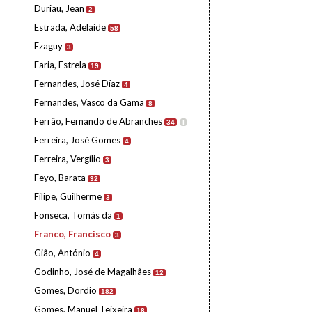
Duriau, Jean
2
Estrada, Adelaide
58
Ezaguy
3
Faria, Estrela
19
Fernandes, José Díaz
4
Fernandes, Vasco da Gama
8
Ferrão, Fernando de Abranches
34
I
Ferreira, José Gomes
4
Ferreira, Vergílio
3
Feyo, Barata
32
Filipe, Guilherme
3
Fonseca, Tomás da
1
Franco, Francisco
3
Gião, António
4
Godinho, José de Magalhães
12
Gomes, Dordio
182
Gomes, Manuel Teixeira
18