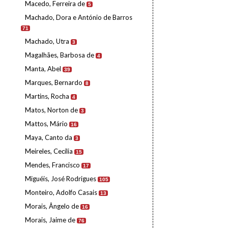
Macedo, Ferreira de
5
Machado, Dora e António de Barros
71
Machado, Utra
3
Magalhães, Barbosa de
4
Manta, Abel
39
Marques, Bernardo
8
Martins, Rocha
4
Matos, Norton de
3
Mattos, Mário
16
Maya, Canto da
3
Meireles, Cecília
15
Mendes, Francisco
17
Miguéis, José Rodrigues
105
Monteiro, Adolfo Casais
13
Morais, Ângelo de
16
Morais, Jaime de
76