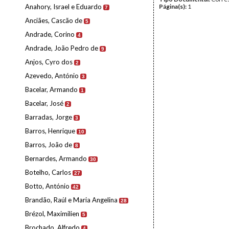
Anahory, Israel e Eduardo
Página(s):
1
7
Anciães, Cascão de
5
Andrade, Corino
4
Andrade, João Pedro de
9
Anjos, Cyro dos
2
Azevedo, António
3
Bacelar, Armando
1
Bacelar, José
2
Barradas, Jorge
3
Barros, Henrique
10
Barros, João de
8
Bernardes, Armando
30
Botelho, Carlos
27
Botto, António
42
Brandão, Raúl e Maria Angelina
28
Brézol, Maximilien
5
Brochado, Alfredo
4