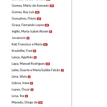
Gomes, Mário de Azevedo
29
Gomes, Ruy Luís
36
Gonçalves, Flávio
52
Graça, Fernando Lopes
40
Inglês, Maria Isabel Aboim
5
Jovanovic
5
Keil, Francisco e Maria
41
Kradolfer, Fred
3
Lança, Agathão
6
Lapa, Manuel Rodrigues
29
Leite, Duarte e Maria Eulália Falcão
3
Lima, Sílvio
4
Lisboa, Irene
5
Lopes, Óscar
3
Losa, Ilse
4
Macedo, Diogo de
38