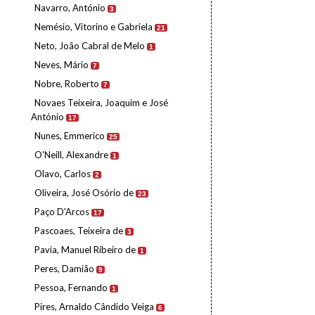
Navarro, António
3
Nemésio, Vitorino e Gabriela
21
Neto, João Cabral de Melo
1
Neves, Mário
7
Nobre, Roberto
7
Novaes Teixeira, Joaquim e José
António
17
Nunes, Emmerico
25
O'Neill, Alexandre
1
Olavo, Carlos
2
Oliveira, José Osório de
23
Paço D'Arcos
17
Pascoaes, Teixeira de
3
Pavia, Manuel Ribeiro de
1
Peres, Damião
9
Pessoa, Fernando
1
Pires, Arnaldo Cândido Veiga
6