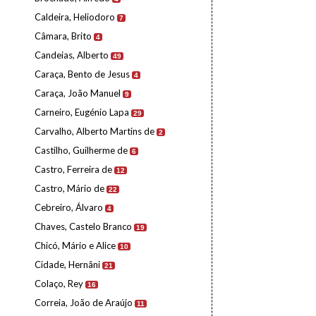
Caldeira, Heliodoro
7
Câmara, Brito
4
Candeias, Alberto
49
Caraça, Bento de Jesus
4
Caraça, João Manuel
9
Carneiro, Eugénio Lapa
29
Carvalho, Alberto Martins de
2
Castilho, Guilherme de
6
Castro, Ferreira de
12
Castro, Mário de
22
Cebreiro, Álvaro
4
Chaves, Castelo Branco
19
Chicó, Mário e Alice
10
Cidade, Hernâni
21
Colaço, Rey
16
Correia, João de Araújo
11