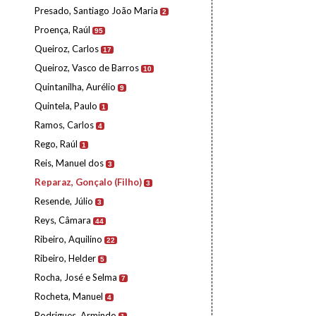
Presado, Santiago João Maria
2
Proença, Raúl
95
Queiroz, Carlos
17
Queiroz, Vasco de Barros
10
Quintanilha, Aurélio
9
Quintela, Paulo
1
Ramos, Carlos
4
Rego, Raúl
1
Reis, Manuel dos
3
Reparaz, Gonçalo (Filho)
3
Resende, Júlio
3
Reys, Câmara
44
Ribeiro, Aquilino
22
Ribeiro, Helder
5
Rocha, José e Selma
7
Rocheta, Manuel
4
Rodrigues, Armindo