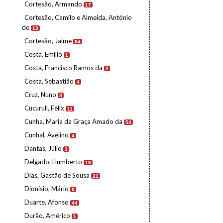
Cortesão, Armando
17
Cortesão, Camilo e Almeida, António
de
13
Cortesão, Jaime
64
Costa, Emílio
1
Costa, Francisco Ramos da
2
Costa, Sebastião
4
Cruz, Nuno
8
Cucurull, Fèlix
11
Cunha, Maria da Graça Amado da
54
Cunhal, Avelino
4
Dantas, Júlio
1
Delgado, Humberto
19
Dias, Gastão de Sousa
21
Dionísio, Mário
9
Duarte, Afonso
44
Durão, Américo
1