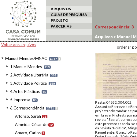
ARQUIVOS
GUIAS DE PESQUISA
PROJETO
PARCERIAS
Correspondência:
3
Arquivos
>
Manuel M
Voltar aos arquivos
ordenar po
Manuel Mendes/MNAC
4217
I
1.Manuel Mendes
119
2.Actividade Literária
302
3.Actividade Política
159
4.Artes Plásticas
16
5.Imprensa
65
Pasta:
04632.004.002
Assunto:
Escreve de Bar
6.Correspondência
2711
I
projectando mudar-se par
em breve. Protesta por nã
Affonso, Sarah
21
revista "Seara", como aco
este protesto associa-se 
Almeida, César de
12
da revista "Politica", Ming
Remetente:
Gonçalo Repa
Amaro, Carlos
1
Data:
Segunda, 20 de Out