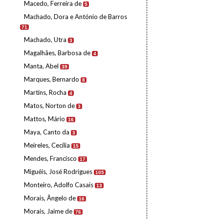
Macedo, Ferreira de
5
Machado, Dora e António de Barros
71
Machado, Utra
3
Magalhães, Barbosa de
4
Manta, Abel
39
Marques, Bernardo
8
Martins, Rocha
4
Matos, Norton de
3
Mattos, Mário
16
Maya, Canto da
3
Meireles, Cecília
15
Mendes, Francisco
17
Miguéis, José Rodrigues
105
Monteiro, Adolfo Casais
13
Morais, Ângelo de
16
Morais, Jaime de
76