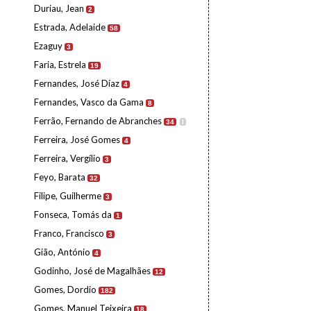
Duriau, Jean
2
Estrada, Adelaide
58
Ezaguy
3
Faria, Estrela
19
Fernandes, José Díaz
4
Fernandes, Vasco da Gama
8
Ferrão, Fernando de Abranches
34
I
Ferreira, José Gomes
4
Ferreira, Vergílio
3
Feyo, Barata
32
Filipe, Guilherme
3
Fonseca, Tomás da
1
Franco, Francisco
3
Gião, António
4
Godinho, José de Magalhães
12
Gomes, Dordio
182
Gomes, Manuel Teixeira
18