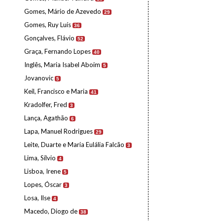
Gomes, Mário de Azevedo
29
Gomes, Ruy Luís
36
Gonçalves, Flávio
52
Graça, Fernando Lopes
40
Inglês, Maria Isabel Aboim
5
Jovanovic
5
Keil, Francisco e Maria
41
Kradolfer, Fred
3
Lança, Agathão
6
Lapa, Manuel Rodrigues
29
Leite, Duarte e Maria Eulália Falcão
3
Lima, Sílvio
4
Lisboa, Irene
5
Lopes, Óscar
3
Losa, Ilse
4
Macedo, Diogo de
38