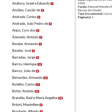
Anahory, Israel e Eduardo
1930
7
Fundo:
Manuel Mendes/
Anciães, Cascão de
Museu do Chiado
5
Tipo Documental:
Corre
Andrade, Corino
Página(s):
1
4
Andrade, João Pedro de
9
Anjos, Cyro dos
2
Azevedo, António
3
Bacelar, Armando
1
Bacelar, José
2
Barradas, Jorge
3
Barros, Henrique
10
Barros, João de
8
Bernardes, Armando
30
Botelho, Carlos
27
Botto, António
42
Brandão, Raúl e Maria Angelina
28
Brézol, Maximilien
5
Brochado, Alfredo
4