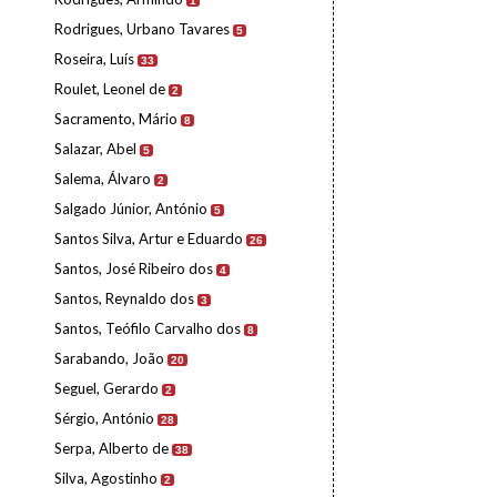
1
Rodrigues, Urbano Tavares
5
Roseira, Luís
33
Roulet, Leonel de
2
Sacramento, Mário
8
Salazar, Abel
5
Salema, Álvaro
2
Salgado Júnior, António
5
Santos Silva, Artur e Eduardo
26
Santos, José Ribeiro dos
4
Santos, Reynaldo dos
3
Santos, Teófilo Carvalho dos
8
Sarabando, João
20
Seguel, Gerardo
2
Sérgio, António
28
Serpa, Alberto de
38
Silva, Agostinho
2