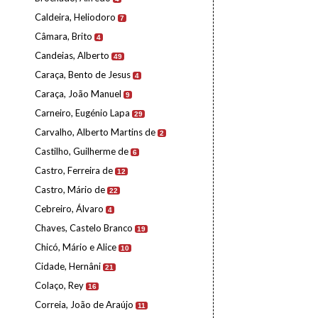
Caldeira, Heliodoro
7
Câmara, Brito
4
Candeias, Alberto
49
Caraça, Bento de Jesus
4
Caraça, João Manuel
9
Carneiro, Eugénio Lapa
29
Carvalho, Alberto Martins de
2
Castilho, Guilherme de
6
Castro, Ferreira de
12
Castro, Mário de
22
Cebreiro, Álvaro
4
Chaves, Castelo Branco
19
Chicó, Mário e Alice
10
Cidade, Hernâni
21
Colaço, Rey
16
Correia, João de Araújo
11