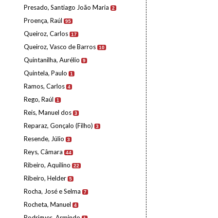
Presado, Santiago João Maria
2
Proença, Raúl
95
Queiroz, Carlos
17
Queiroz, Vasco de Barros
10
Quintanilha, Aurélio
9
Quintela, Paulo
1
Ramos, Carlos
4
Rego, Raúl
1
Reis, Manuel dos
3
Reparaz, Gonçalo (Filho)
3
Resende, Júlio
3
Reys, Câmara
44
Ribeiro, Aquilino
22
Ribeiro, Helder
5
Rocha, José e Selma
7
Rocheta, Manuel
4
Rodrigues, Armindo