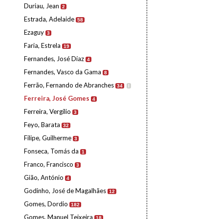
Duriau, Jean
2
Estrada, Adelaide
58
Ezaguy
3
Faria, Estrela
19
Fernandes, José Díaz
4
Fernandes, Vasco da Gama
8
Ferrão, Fernando de Abranches
34
I
Ferreira, José Gomes
4
Ferreira, Vergílio
3
Feyo, Barata
32
Filipe, Guilherme
3
Fonseca, Tomás da
1
Franco, Francisco
3
Gião, António
4
Godinho, José de Magalhães
12
Gomes, Dordio
182
Gomes, Manuel Teixeira
18