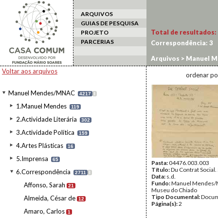
ARQUIVOS
GUIAS DE PESQUISA
Total de resultados:
PROJETO
PARCERIAS
Correspondência:
3
Arquivos
>
Manuel M
Voltar aos arquivos
ordenar po
Manuel Mendes/MNAC
4217
I
1.Manuel Mendes
119
2.Actividade Literária
302
3.Actividade Política
159
4.Artes Plásticas
16
5.Imprensa
65
Pasta:
04476.003.003
Título:
Du Contrat Social.
6.Correspondência
2711
I
Data:
s.d.
Fundo:
Manuel Mendes/
Affonso, Sarah
21
Museu do Chiado
Tipo Documental:
Docum
Almeida, César de
12
Página(s):
2
Amaro, Carlos
1