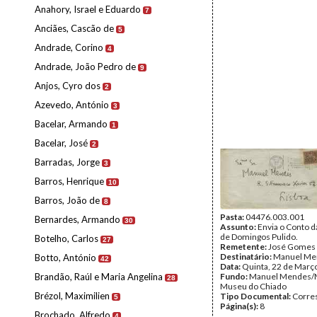
Anahory, Israel e Eduardo
7
Anciães, Cascão de
5
Andrade, Corino
4
Andrade, João Pedro de
9
Anjos, Cyro dos
2
Azevedo, António
3
Bacelar, Armando
1
Bacelar, José
2
Barradas, Jorge
3
Barros, Henrique
10
Barros, João de
8
Pasta:
04476.003.001
Bernardes, Armando
30
Assunto:
Envia o Conto d
de Domingos Pulido.
Botelho, Carlos
27
Remetente:
José Gomes 
Destinatário:
Manuel Me
Botto, António
42
Data:
Quinta, 22 de Març
Brandão, Raúl e Maria Angelina
Fundo:
Manuel Mendes/
28
Museu do Chiado
Brézol, Maximilien
Tipo Documental:
Corre
5
Página(s):
8
Brochado, Alfredo
4