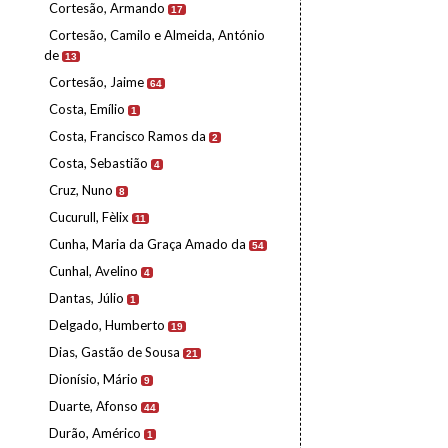
Cortesão, Armando
17
Cortesão, Camilo e Almeida, António
de
13
Cortesão, Jaime
64
Costa, Emílio
1
Costa, Francisco Ramos da
2
Costa, Sebastião
4
Cruz, Nuno
8
Cucurull, Fèlix
11
Cunha, Maria da Graça Amado da
54
Cunhal, Avelino
4
Dantas, Júlio
1
Delgado, Humberto
19
Dias, Gastão de Sousa
21
Dionísio, Mário
9
Duarte, Afonso
44
Durão, Américo
1