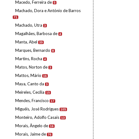
Macedo, Ferreira de
5
Machado, Dora e António de Barros
71
Machado, Utra
3
Magalhães, Barbosa de
4
Manta, Abel
39
Marques, Bernardo
8
Martins, Rocha
4
Matos, Norton de
3
Mattos, Mário
16
Maya, Canto da
3
Meireles, Cecília
15
Mendes, Francisco
17
Miguéis, José Rodrigues
105
Monteiro, Adolfo Casais
13
Morais, Ângelo de
16
Morais, Jaime de
76