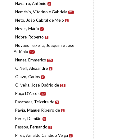
Navarro, António
3
Nemésio, Vitorino e Gabriela
21
Neto, João Cabral de Melo
1
Neves, Mário
7
Nobre, Roberto
7
Novaes Teixeira, Joaquim e José
António
17
Nunes, Emmerico
25
O'Neill, Alexandre
1
Olavo, Carlos
2
Oliveira, José Osório de
23
Paço D'Arcos
17
Pascoaes, Teixeira de
3
Pavia, Manuel Ribeiro de
1
Peres, Damião
9
Pessoa, Fernando
1
Pires, Arnaldo Cândido Veiga
6