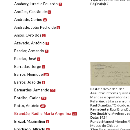
Anahory, Israel e Eduardo
Página(s):
7
7
Anciães, Cascão de
5
Andrade, Corino
4
Andrade, João Pedro de
9
Anjos, Cyro dos
2
Azevedo, António
3
Bacelar, Armando
1
Bacelar, José
2
Barradas, Jorge
3
Barros, Henrique
10
Barros, João de
8
Pasta:
10257.011.011
Bernardes, Armando
30
Assunto:
Informa que M
Mendes é o portador da c
Botelho, Carlos
27
Referência à farsa em um
Raul Brandão, "O doido e 
Botto, António
42
Remetente:
Raul Brandã
Brandão, Raúl e Maria Angelina
Destinatário:
Avelino de
28
Data:
1924
Brézol, Maximilien
Fundo:
Manuel Mendes/
5
Museu do Chiado
Brochado, Alfredo
Tipo Documental:
Corre
4