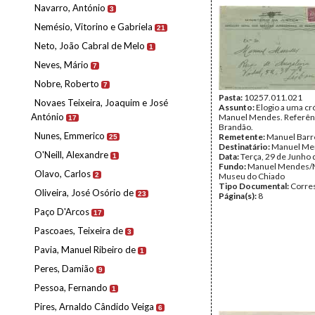
Navarro, António
3
Nemésio, Vitorino e Gabriela
21
Neto, João Cabral de Melo
1
Neves, Mário
7
Nobre, Roberto
7
Pasta:
10257.011.021
Novaes Teixeira, Joaquim e José
Assunto:
Elogio a uma cr
António
Manuel Mendes. Referênc
17
Brandão.
Nunes, Emmerico
Remetente:
Manuel Barr
25
Destinatário:
Manuel Me
O'Neill, Alexandre
Data:
Terça, 29 de Junho
1
Fundo:
Manuel Mendes/
Olavo, Carlos
2
Museu do Chiado
Tipo Documental:
Corre
Oliveira, José Osório de
23
Página(s):
8
Paço D'Arcos
17
Pascoaes, Teixeira de
3
Pavia, Manuel Ribeiro de
1
Peres, Damião
9
Pessoa, Fernando
1
Pires, Arnaldo Cândido Veiga
6