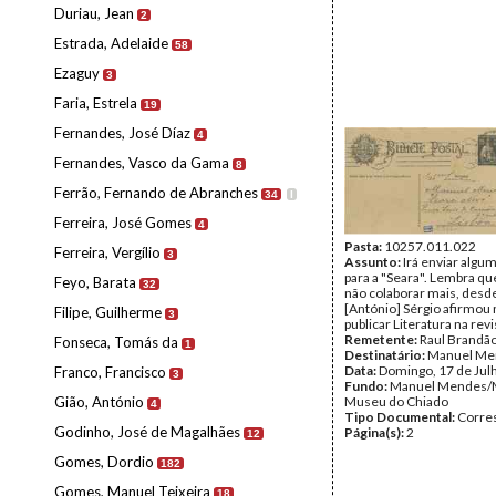
Duriau, Jean
2
Estrada, Adelaide
58
Ezaguy
3
Faria, Estrela
19
Fernandes, José Díaz
4
Fernandes, Vasco da Gama
8
Ferrão, Fernando de Abranches
34
I
Ferreira, José Gomes
4
Pasta:
10257.011.022
Ferreira, Vergílio
3
Assunto:
Irá enviar algu
para a "Seara". Lembra qu
Feyo, Barata
32
não colaborar mais, desd
[António] Sérgio afirmou
Filipe, Guilherme
3
publicar Literatura na revi
Remetente:
Raul Brandã
Fonseca, Tomás da
1
Destinatário:
Manuel Me
Data:
Domingo, 17 de Jul
Franco, Francisco
3
Fundo:
Manuel Mendes/
Gião, António
Museu do Chiado
4
Tipo Documental:
Corre
Godinho, José de Magalhães
Página(s):
2
12
Gomes, Dordio
182
Gomes, Manuel Teixeira
18