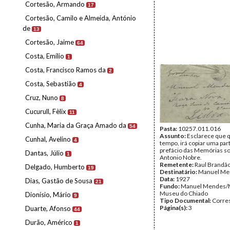
Cortesão, Armando
17
Cortesão, Camilo e Almeida, António
de
13
Cortesão, Jaime
64
Costa, Emílio
1
Costa, Francisco Ramos da
2
Costa, Sebastião
4
Cruz, Nuno
8
Cucurull, Fèlix
11
Cunha, Maria da Graça Amado da
54
Pasta:
10257.011.016
Assunto:
Esclarece que 
Cunhal, Avelino
4
tempo, irá copiar uma par
prefácio das Memórias s
Dantas, Júlio
1
Antonio Nobre.
Remetente:
Raul Brandã
Delgado, Humberto
19
Destinatário:
Manuel Me
Data:
1927
Dias, Gastão de Sousa
21
Fundo:
Manuel Mendes/
Museu do Chiado
Dionísio, Mário
9
Tipo Documental:
Corre
Página(s):
3
Duarte, Afonso
44
Durão, Américo
1