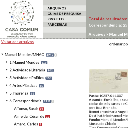
ARQUIVOS
GUIAS DE PESQUISA
Total de resultados:
PROJETO
PARCERIAS
Correspondência:
25
Arquivos
>
Manuel M
Voltar aos arquivos
ordenar po
Manuel Mendes/MNAC
4217
I
1.Manuel Mendes
119
2.Actividade Literária
302
3.Actividade Política
159
4.Artes Plásticas
16
5.Imprensa
65
Pasta:
10257.011.007
Assunto:
Envia-lhe, a seu
6.Correspondência
2711
I
cópias de três cartas de
para Raul Brandão.
Affonso, Sarah
21
Remetente:
Maria Angel
Destinatário:
Manuel Me
Almeida, César de
12
Fundo:
Manuel Mendes/
Museu do Chiado
Amaro, Carlos
1
Tipo Documental:
Corre