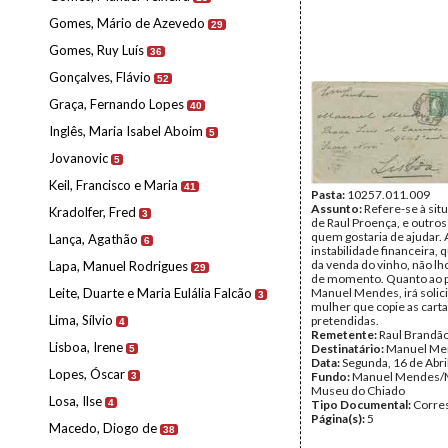
Gomes, Mário de Azevedo
29
Gomes, Ruy Luís
36
Gonçalves, Flávio
52
Graça, Fernando Lopes
40
Inglês, Maria Isabel Aboim
5
Jovanovic
5
Keil, Francisco e Maria
41
Pasta:
10257.011.009
Assunto:
Refere-se à situ
Kradolfer, Fred
3
de Raul Proença, e outros
quem gostaria de ajudar. 
Lança, Agathão
6
instabilidade financeira,
da venda do vinho, não lh
Lapa, Manuel Rodrigues
29
de momento. Quanto ao 
Leite, Duarte e Maria Eulália Falcão
Manuel Mendes, irá solici
3
mulher que copie as cart
Lima, Sílvio
pretendidas.
4
Remetente:
Raul Brandã
Lisboa, Irene
Destinatário:
Manuel Me
5
Data:
Segunda, 16 de Abri
Lopes, Óscar
Fundo:
Manuel Mendes/
3
Museu do Chiado
Losa, Ilse
4
Tipo Documental:
Corre
Página(s):
5
Macedo, Diogo de
38