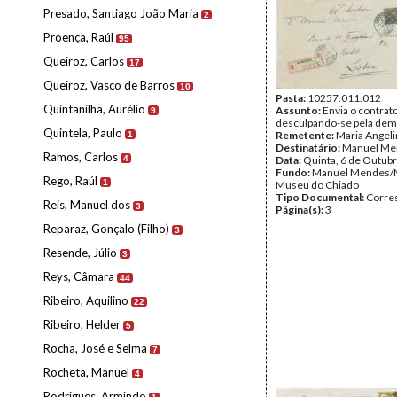
Presado, Santiago João Maria
2
Proença, Raúl
95
Queiroz, Carlos
17
Queiroz, Vasco de Barros
10
Pasta:
10257.011.012
Quintanilha, Aurélio
Assunto:
Envia o contrato
9
desculpando-se pela dem
Quintela, Paulo
Remetente:
Maria Angel
1
Destinatário:
Manuel Me
Ramos, Carlos
4
Data:
Quinta, 6 de Outub
Fundo:
Manuel Mendes/
Rego, Raúl
1
Museu do Chiado
Tipo Documental:
Corre
Reis, Manuel dos
3
Página(s):
3
Reparaz, Gonçalo (Filho)
3
Resende, Júlio
3
Reys, Câmara
44
Ribeiro, Aquilino
22
Ribeiro, Helder
5
Rocha, José e Selma
7
Rocheta, Manuel
4
Rodrigues, Armindo