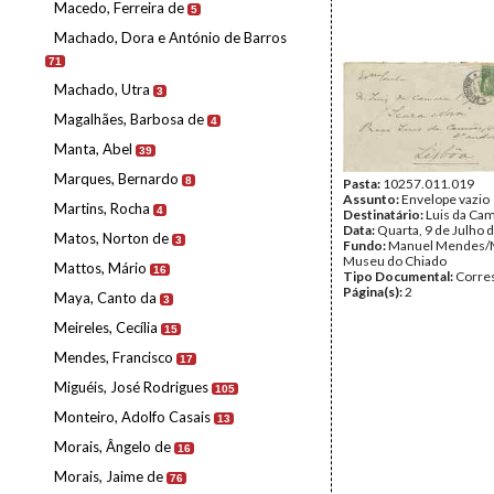
Macedo, Ferreira de
5
Machado, Dora e António de Barros
71
Machado, Utra
3
Magalhães, Barbosa de
4
Manta, Abel
39
Marques, Bernardo
8
Pasta:
10257.011.019
Assunto:
Envelope vazio
Martins, Rocha
4
Destinatário:
Luis da Ca
Data:
Quarta, 9 de Julho 
Matos, Norton de
3
Fundo:
Manuel Mendes/
Museu do Chiado
Mattos, Mário
16
Tipo Documental:
Corre
Página(s):
2
Maya, Canto da
3
Meireles, Cecília
15
Mendes, Francisco
17
Miguéis, José Rodrigues
105
Monteiro, Adolfo Casais
13
Morais, Ângelo de
16
Morais, Jaime de
76