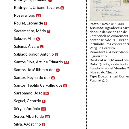
1
Rodrigues, Urbano Tavares
5
Roseira, Luís
33
Roulet, Leonel de
Pasta:
10257.011.008
2
Assunto:
Agradece a cart
Sacramento, Mário
8
cheque da Sociedade de E
Referência às comemora
Salazar, Abel
5
centenário de Raul Brand
incluindo uma conferênci
Salema, Álvaro
2
Vergilio Ferreira.
Remetente:
Alberto Roq
Salgado Júnior, António
5
Figueiredo
Destinatário:
Manuel Me
Santos Silva, Artur e Eduardo
26
Data:
Quinta, 22 de Junh
Fundo:
Manuel Mendes/
Santos, José Ribeiro dos
4
Museu do Chiado
Tipo Documental:
Corre
Santos, Reynaldo dos
3
Página(s):
5
Santos, Teófilo Carvalho dos
8
Sarabando, João
20
Seguel, Gerardo
2
Sérgio, António
28
Serpa, Alberto de
38
Silva, Agostinho
2