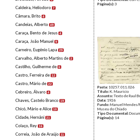
Página(s):
3
Caldeira, Heliodoro
7
Câmara, Brito
4
Candeias, Alberto
49
Caraça, Bento de Jesus
4
Caraça, João Manuel
9
Carneiro, Eugénio Lapa
29
Carvalho, Alberto Martins de
2
Castilho, Guilherme de
6
Castro, Ferreira de
12
Castro, Mário de
22
Pasta:
10257.011.026
Título:
K. Mauricio
Cebreiro, Álvaro
4
Assunto:
Texto de Raul 
Chaves, Castelo Branco
Data:
1926
19
Fundo:
Manuel Mendes/
Chicó, Mário e Alice
Museu do Chiado
10
Tipo Documental:
Docum
Cidade, Hernâni
Página(s):
14
21
Colaço, Rey
16
Correia, João de Araújo
11