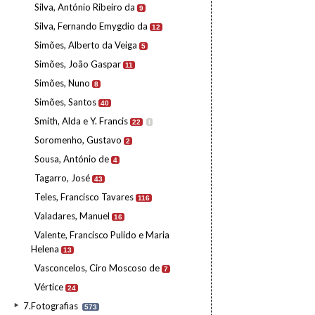
Silva, António Ribeiro da
9
Silva, Fernando Emygdio da
12
Simões, Alberto da Veiga
5
Simões, João Gaspar
11
Simões, Nuno
8
Simões, Santos
40
Smith, Alda e Y. Francis
22
I
Soromenho, Gustavo
2
Sousa, António de
4
Tagarro, José
43
Teles, Francisco Tavares
116
Valadares, Manuel
16
Valente, Francisco Pulido e Maria
Helena
13
Vasconcelos, Ciro Moscoso de
7
Vértice
24
7.Fotografias
573