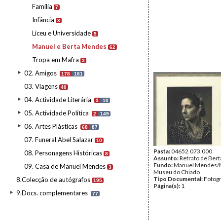
Família
7
Infância
3
Liceu e Universidade
5
Manuel e Berta Mendes
62
Tropa em Mafra
3
02. Amigos
178
181
03. Viagens
40
04. Actividade Literária
3
10
05. Actividade Política
2
149
06. Artes Plásticas
68
87
07. Funeral Abel Salazar
10
Pasta:
04652.073.000
08. Personagens Históricas
8
Assunto:
Retrato de Ber
Fundo:
Manuel Mendes/
09. Casa de Manuel Mendes
3
Museu do Chiado
Tipo Documental:
Fotogr
8.Colecção de autógrafos
195
Página(s):
1
9.Docs. complementares
77