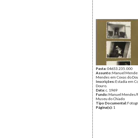
Pasta:
04653.235.000
Assunto:
Manuel Mendes
Mendes em Covas do Dou
Inscrições:
Estadia em C
Douro.
Data:
c. 1969
Fundo:
Manuel Mendes/
Museu do Chiado
Tipo Documental:
Fotogr
Página(s):
1