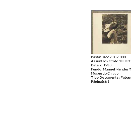
Pasta:
04652.032.000
Assunto:
Retrato de Ber
Data:
c. 1930
Fundo:
Manuel Mendes/
Museu do Chiado
Tipo Documental:
Fotogr
Página(s):
1