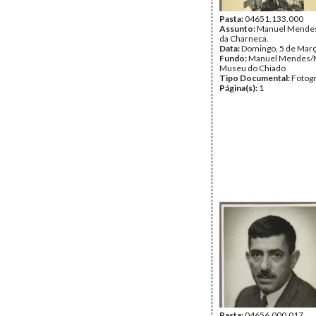
Pasta:
04651.133.000
Assunto:
Manuel Mendes
da Charneca.
Data:
Domingo, 5 de Mar
Fundo:
Manuel Mendes/
Museu do Chiado
Tipo Documental:
Fotogr
Página(s):
1
Pasta:
04656.000.017