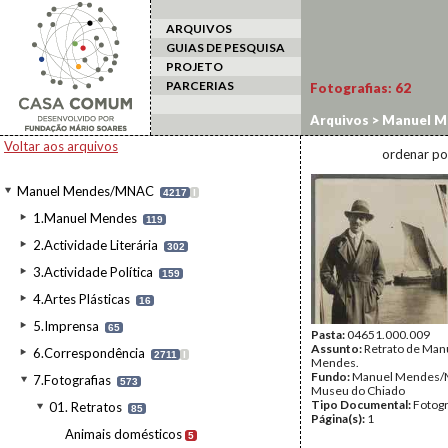
ARQUIVOS
GUIAS DE PESQUISA
PROJETO
PARCERIAS
Fotografias:
62
Arquivos
>
Manuel M
Voltar aos arquivos
ordenar po
Manuel Mendes/MNAC
4217
I
1.Manuel Mendes
119
2.Actividade Literária
302
3.Actividade Política
159
4.Artes Plásticas
16
5.Imprensa
65
Pasta:
04651.000.009
Assunto:
Retrato de Man
6.Correspondência
2711
I
Mendes.
Fundo:
Manuel Mendes/
7.Fotografias
573
Museu do Chiado
Tipo Documental:
Fotogr
01. Retratos
85
Página(s):
1
Animais domésticos
5