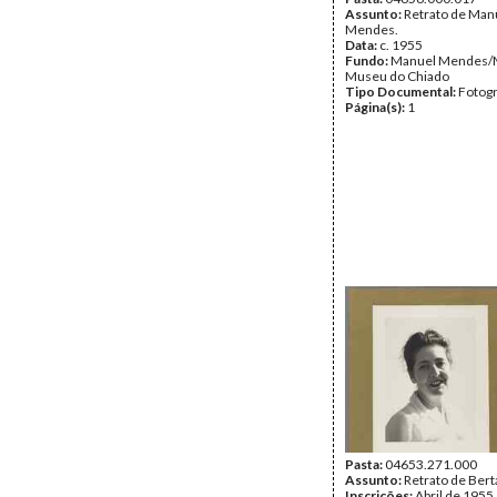
Assunto:
Retrato de Man
Mendes.
Data:
c. 1955
Fundo:
Manuel Mendes/
Museu do Chiado
Tipo Documental:
Fotogr
Página(s):
1
Pasta:
04653.271.000
Assunto:
Retrato de Ber
Inscrições:
Abril de 1955.