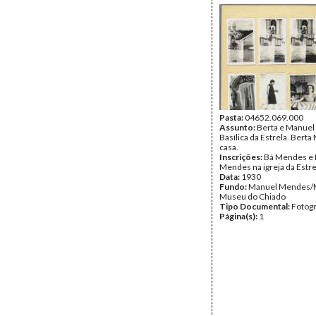
Pasta:
04652.069.000
Assunto:
Berta e Manuel
Basílica da Estrela. Ber
casa.
Inscrições:
Bá Mendes e 
Mendes na igreja da Estre
Data:
1930
Fundo:
Manuel Mendes/
Museu do Chiado
Tipo Documental:
Fotogr
Página(s):
1