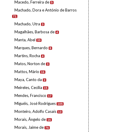
Macedo, Ferreira de
5
Machado, Dora e António de Barros
71
Machado, Utra
3
Magalhães, Barbosa de
4
Manta, Abel
39
Marques, Bernardo
8
Martins, Rocha
4
Matos, Norton de
3
Mattos, Mário
16
Maya, Canto da
3
Meireles, Cecília
15
Mendes, Francisco
17
Miguéis, José Rodrigues
105
Monteiro, Adolfo Casais
13
Morais, Ângelo de
16
Morais, Jaime de
76