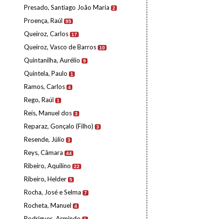
Presado, Santiago João Maria
2
Proença, Raúl
95
Queiroz, Carlos
17
Queiroz, Vasco de Barros
10
Quintanilha, Aurélio
9
Quintela, Paulo
1
Ramos, Carlos
4
Rego, Raúl
1
Reis, Manuel dos
3
Reparaz, Gonçalo (Filho)
3
Resende, Júlio
3
Reys, Câmara
44
Ribeiro, Aquilino
22
Ribeiro, Helder
5
Rocha, José e Selma
7
Rocheta, Manuel
4
Rodrigues, Armindo