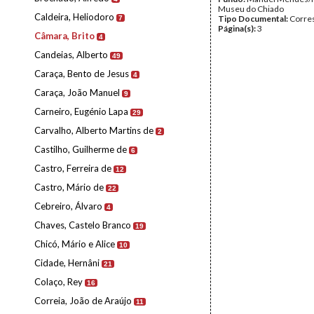
Museu do Chiado
Caldeira, Heliodoro
Tipo Documental:
Corre
7
Página(s):
3
Câmara, Brito
4
Candeias, Alberto
49
Caraça, Bento de Jesus
4
Caraça, João Manuel
9
Carneiro, Eugénio Lapa
29
Carvalho, Alberto Martins de
2
Castilho, Guilherme de
6
Castro, Ferreira de
12
Castro, Mário de
22
Cebreiro, Álvaro
4
Chaves, Castelo Branco
19
Chicó, Mário e Alice
10
Cidade, Hernâni
21
Colaço, Rey
16
Correia, João de Araújo
11