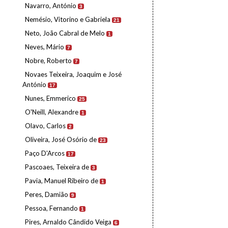
Navarro, António
3
Nemésio, Vitorino e Gabriela
21
Neto, João Cabral de Melo
1
Neves, Mário
7
Nobre, Roberto
7
Novaes Teixeira, Joaquim e José
António
17
Nunes, Emmerico
25
O'Neill, Alexandre
1
Olavo, Carlos
2
Oliveira, José Osório de
23
Paço D'Arcos
17
Pascoaes, Teixeira de
3
Pavia, Manuel Ribeiro de
1
Peres, Damião
9
Pessoa, Fernando
1
Pires, Arnaldo Cândido Veiga
6