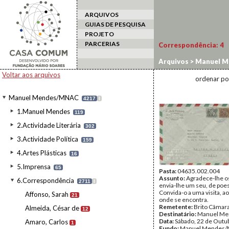
ARQUIVOS
GUIAS DE PESQUISA
PROJETO
PARCERIAS
Correspondência:
4
Arquivos
>
Manuel M
Voltar aos arquivos
ordenar po
Manuel Mendes/MNAC
4217
I
1.Manuel Mendes
119
2.Actividade Literária
302
3.Actividade Política
159
4.Artes Plásticas
16
5.Imprensa
65
Pasta:
04635.002.004
Assunto:
Agradece-lhe os
6.Correspondência
2711
I
envia-lhe um seu, de poes
Convida-o a uma visita, a
Affonso, Sarah
21
onde se encontra.
Remetente:
Brito Câmar
Almeida, César de
12
Destinatário:
Manuel Me
Data:
Sábado, 22 de Outu
Amaro, Carlos
1
Fundo:
Manuel Mendes/