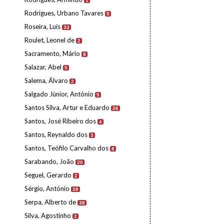
1
Rodrigues, Urbano Tavares
5
Roseira, Luís
33
Roulet, Leonel de
2
Sacramento, Mário
8
Salazar, Abel
5
Salema, Álvaro
2
Salgado Júnior, António
5
Santos Silva, Artur e Eduardo
26
Santos, José Ribeiro dos
4
Santos, Reynaldo dos
3
Santos, Teófilo Carvalho dos
8
Sarabando, João
20
Seguel, Gerardo
2
Sérgio, António
28
Serpa, Alberto de
38
Silva, Agostinho
2