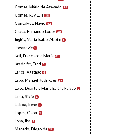
Gomes, Mário de Azevedo
29
Gomes, Ruy Luís
36
Gonçalves, Flávio
52
Graça, Fernando Lopes
40
Inglês, Maria Isabel Aboim
5
Jovanovic
5
Keil, Francisco e Maria
41
Kradolfer, Fred
3
Lança, Agathão
6
Lapa, Manuel Rodrigues
29
Leite, Duarte e Maria Eulália Falcão
3
Lima, Sílvio
4
Lisboa, Irene
5
Lopes, Óscar
3
Losa, Ilse
4
Macedo, Diogo de
38