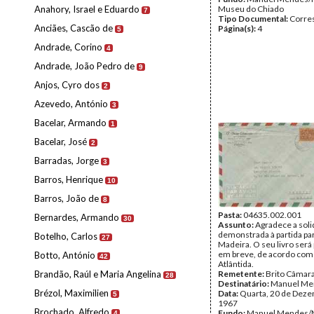
Anahory, Israel e Eduardo
Museu do Chiado
7
Tipo Documental:
Corre
Anciães, Cascão de
Página(s):
4
5
Andrade, Corino
4
Andrade, João Pedro de
9
Anjos, Cyro dos
2
Azevedo, António
3
Bacelar, Armando
1
Bacelar, José
2
Barradas, Jorge
3
Barros, Henrique
10
Barros, João de
8
Pasta:
04635.002.001
Bernardes, Armando
30
Assunto:
Agradece a sol
demonstrada à partida par
Botelho, Carlos
27
Madeira. O seu livro será
em breve, de acordo com 
Botto, António
42
Atlântida.
Brandão, Raúl e Maria Angelina
Remetente:
Brito Câmar
28
Destinatário:
Manuel Me
Brézol, Maximilien
Data:
Quarta, 20 de Dez
5
1967
Brochado, Alfredo
Fundo:
Manuel Mendes/
4