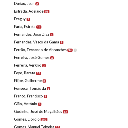
Duriau, Jean
2
Estrada, Adelaide
58
Ezaguy
3
Faria, Estrela
19
Fernandes, José Díaz
4
Fernandes, Vasco da Gama
8
Ferrão, Fernando de Abranches
34
I
Ferreira, José Gomes
4
Ferreira, Vergílio
3
Feyo, Barata
32
Filipe, Guilherme
3
Fonseca, Tomás da
1
Franco, Francisco
3
Gião, António
4
Godinho, José de Magalhães
12
Gomes, Dordio
182
Gomes, Manuel Teixeira
18