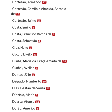
Cortesão, Armando
17
Cortesão, Camilo e Almeida, António
de
13
Cortesão, Jaime
64
Costa, Emílio
1
Costa, Francisco Ramos da
2
Costa, Sebastião
4
Cruz, Nuno
8
Cucurull, Fèlix
11
Cunha, Maria da Graça Amado da
54
Cunhal, Avelino
4
Dantas, Júlio
1
Delgado, Humberto
19
Dias, Gastão de Sousa
21
Dionísio, Mário
9
Duarte, Afonso
44
Durão, Américo
1