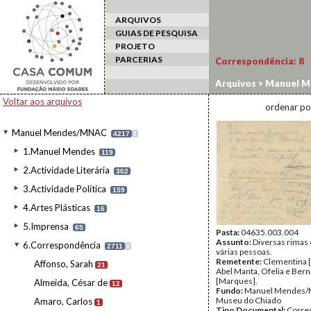
ARQUIVOS
GUIAS DE PESQUISA
PROJETO
PARCERIAS
Correspondência:
8
Arquivos
>
Manuel M
Voltar aos arquivos
ordenar po
Manuel Mendes/MNAC
4217
I
1.Manuel Mendes
119
2.Actividade Literária
302
3.Actividade Política
159
4.Artes Plásticas
16
5.Imprensa
65
Pasta:
04635.003.004
Assunto:
Diversas rimas 
6.Correspondência
2711
I
várias pessoas.
Remetente:
Clementina 
Affonso, Sarah
21
Abel Manta, Ofelia e Ber
[Marques].
Almeida, César de
12
Fundo:
Manuel Mendes/
Museu do Chiado
Amaro, Carlos
1
Tipo Documental:
Corre