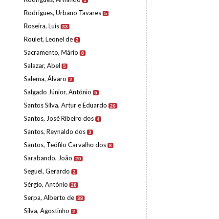
1
Rodrigues, Urbano Tavares
5
Roseira, Luís
33
Roulet, Leonel de
2
Sacramento, Mário
8
Salazar, Abel
5
Salema, Álvaro
2
Salgado Júnior, António
5
Santos Silva, Artur e Eduardo
26
Santos, José Ribeiro dos
4
Santos, Reynaldo dos
3
Santos, Teófilo Carvalho dos
8
Sarabando, João
20
Seguel, Gerardo
2
Sérgio, António
28
Serpa, Alberto de
38
Silva, Agostinho
2