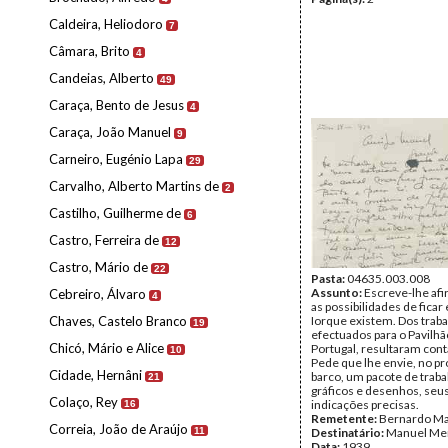
Caldeira, Heliodoro
7
Câmara, Brito
4
Candeias, Alberto
49
Caraça, Bento de Jesus
4
Caraça, João Manuel
9
Carneiro, Eugénio Lapa
29
Carvalho, Alberto Martins de
2
Castilho, Guilherme de
6
Castro, Ferreira de
12
Castro, Mário de
22
Pasta:
04635.003.008
Assunto:
Escreve-lhe af
Cebreiro, Álvaro
4
as possibilidades de fica
Chaves, Castelo Branco
Iorque existem. Dos trab
19
efectuados para o Pavilhã
Chicó, Mário e Alice
Portugal, resultaram cont
10
Pede que lhe envie, no p
Cidade, Hernâni
barco, um pacote de trab
21
gráficos e desenhos, seu
Colaço, Rey
indicações precisas.
16
Remetente:
Bernardo M
Correia, João de Araújo
11
Destinatário:
Manuel Me
Data:
1939