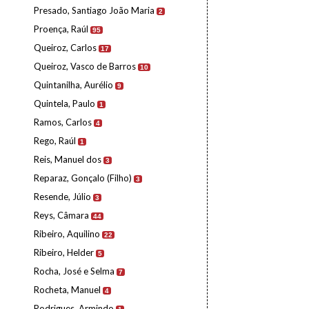
Presado, Santiago João Maria
2
Proença, Raúl
95
Queiroz, Carlos
17
Queiroz, Vasco de Barros
10
Quintanilha, Aurélio
9
Quintela, Paulo
1
Ramos, Carlos
4
Rego, Raúl
1
Reis, Manuel dos
3
Reparaz, Gonçalo (Filho)
3
Resende, Júlio
3
Reys, Câmara
44
Ribeiro, Aquilino
22
Ribeiro, Helder
5
Rocha, José e Selma
7
Rocheta, Manuel
4
Rodrigues, Armindo