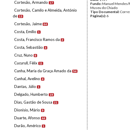
Cortesão, Armando
17
Fundo:
Manuel Mendes/
Museu do Chiado
Cortesão, Camilo e Almeida, António
Tipo Documental:
Corre
de
Página(s):
6
13
Cortesão, Jaime
64
Costa, Emílio
1
Costa, Francisco Ramos da
2
Costa, Sebastião
4
Cruz, Nuno
8
Cucurull, Fèlix
11
Cunha, Maria da Graça Amado da
54
Cunhal, Avelino
4
Dantas, Júlio
1
Delgado, Humberto
19
Dias, Gastão de Sousa
21
Dionísio, Mário
9
Duarte, Afonso
44
Durão, Américo
1