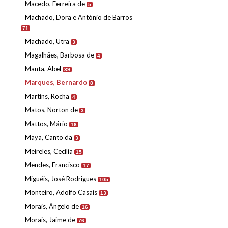
Macedo, Ferreira de
5
Machado, Dora e António de Barros
71
Machado, Utra
3
Magalhães, Barbosa de
4
Manta, Abel
39
Marques, Bernardo
8
Martins, Rocha
4
Matos, Norton de
3
Mattos, Mário
16
Maya, Canto da
3
Meireles, Cecília
15
Mendes, Francisco
17
Miguéis, José Rodrigues
105
Monteiro, Adolfo Casais
13
Morais, Ângelo de
16
Morais, Jaime de
76