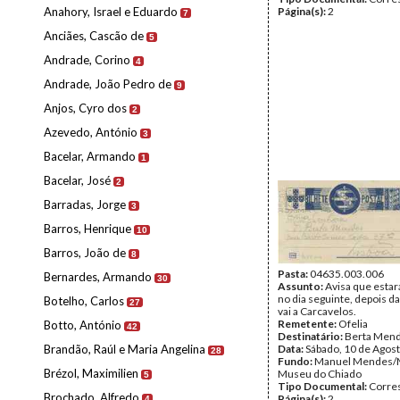
Anahory, Israel e Eduardo
Página(s):
2
7
Anciães, Cascão de
5
Andrade, Corino
4
Andrade, João Pedro de
9
Anjos, Cyro dos
2
Azevedo, António
3
Bacelar, Armando
1
Bacelar, José
2
Barradas, Jorge
3
Barros, Henrique
10
Barros, João de
8
Pasta:
04635.003.006
Bernardes, Armando
30
Assunto:
Avisa que estar
no dia seguinte, depois d
Botelho, Carlos
27
vai a Carcavelos.
Remetente:
Ofelia
Botto, António
42
Destinatário:
Berta Men
Brandão, Raúl e Maria Angelina
Data:
Sábado, 10 de Agos
28
Fundo:
Manuel Mendes/
Brézol, Maximilien
Museu do Chiado
5
Tipo Documental:
Corre
Brochado, Alfredo
Página(s):
2
4