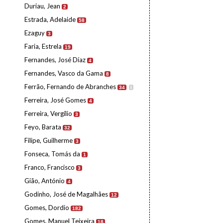
Duriau, Jean
2
Estrada, Adelaide
58
Ezaguy
3
Faria, Estrela
19
Fernandes, José Díaz
4
Fernandes, Vasco da Gama
8
Ferrão, Fernando de Abranches
34
I
Ferreira, José Gomes
4
Ferreira, Vergílio
3
Feyo, Barata
32
Filipe, Guilherme
3
Fonseca, Tomás da
1
Franco, Francisco
3
Gião, António
4
Godinho, José de Magalhães
12
Gomes, Dordio
182
Gomes, Manuel Teixeira
18