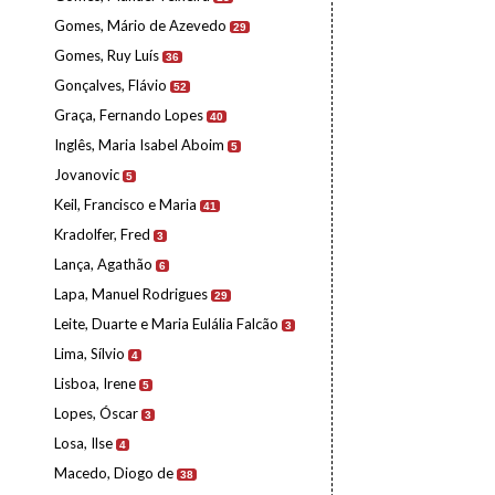
Gomes, Mário de Azevedo
29
Gomes, Ruy Luís
36
Gonçalves, Flávio
52
Graça, Fernando Lopes
40
Inglês, Maria Isabel Aboim
5
Jovanovic
5
Keil, Francisco e Maria
41
Kradolfer, Fred
3
Lança, Agathão
6
Lapa, Manuel Rodrigues
29
Leite, Duarte e Maria Eulália Falcão
3
Lima, Sílvio
4
Lisboa, Irene
5
Lopes, Óscar
3
Losa, Ilse
4
Macedo, Diogo de
38