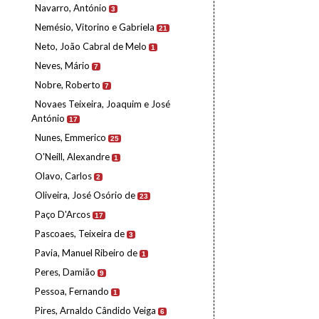
Navarro, António
3
Nemésio, Vitorino e Gabriela
21
Neto, João Cabral de Melo
1
Neves, Mário
7
Nobre, Roberto
7
Novaes Teixeira, Joaquim e José
António
17
Nunes, Emmerico
25
O'Neill, Alexandre
1
Olavo, Carlos
2
Oliveira, José Osório de
23
Paço D'Arcos
17
Pascoaes, Teixeira de
3
Pavia, Manuel Ribeiro de
1
Peres, Damião
9
Pessoa, Fernando
1
Pires, Arnaldo Cândido Veiga
6