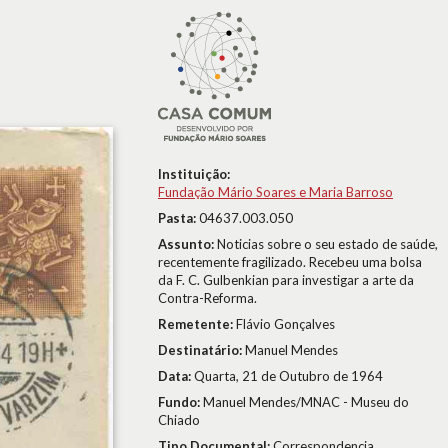
Instituição:
Fundação Mário Soares e Maria Barroso
Pasta:
04637.003.050
Assunto:
Noticias sobre o seu estado de saúde,
recentemente fragilizado. Recebeu uma bolsa
da F. C. Gulbenkian para investigar a arte da
Contra-Reforma.
Remetente:
Flávio Gonçalves
Destinatário:
Manuel Mendes
Data:
Quarta, 21 de Outubro de 1964
Fundo:
Manuel Mendes/MNAC - Museu do
Chiado
Tipo Documental:
Correspondencia