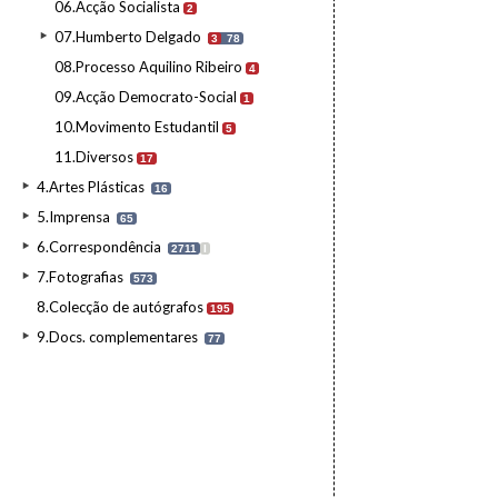
06.Acção Socialista
2
07.Humberto Delgado
3
78
08.Processo Aquilino Ribeiro
4
09.Acção Democrato-Social
1
10.Movimento Estudantil
5
11.Diversos
17
4.Artes Plásticas
16
5.Imprensa
65
6.Correspondência
2711
I
7.Fotografias
573
8.Colecção de autógrafos
195
9.Docs. complementares
77