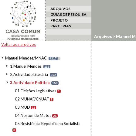
ARQUIVOS
GUIAS DE PESQUISA
PROJETO
PARCERIAS
Arquivos
>
Manuel M
Voltar aos arquivos
Manuel Mendes/MNAC
4217
I
1.Manuel Mendes
119
2.Actividade Literária
302
3.Actividade Política
159
01.Eleições Legislativas
1
02.MUNAF/CNUAF
8
03.MUD
11
04.Norton de Matos
26
05.Resistência Republicana Socialista
6